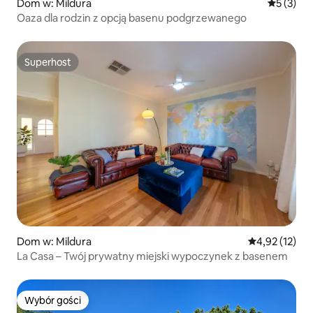
Dom w: Mildura
Średnia oc
5 (3)
Oaza dla rodzin z opcją basenu podgrzewanego
Superhost
Superhost
Dom w: Mildura
Średnia ocena:
4,92 (12)
La Casa – Twój prywatny miejski wypoczynek z basenem
Wybór gości
Wybór gości