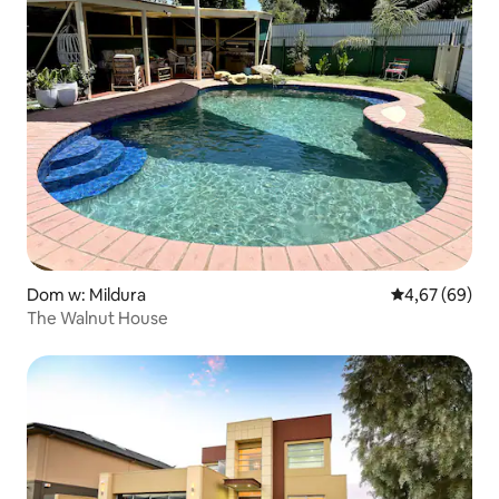
Dom w: Mildura
Średnia ocena:
4,67 (69)
The Walnut House