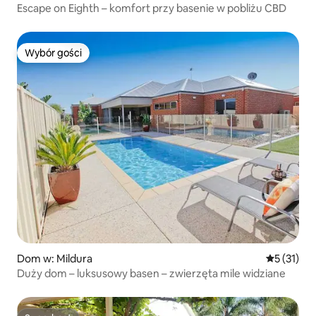
Escape on Eighth – komfort przy basenie w pobliżu CBD
Wybór gości
Wybór gości
Dom w: Mildura
Średnia oce
5 (31)
Duży dom – luksusowy basen – zwierzęta mile widziane