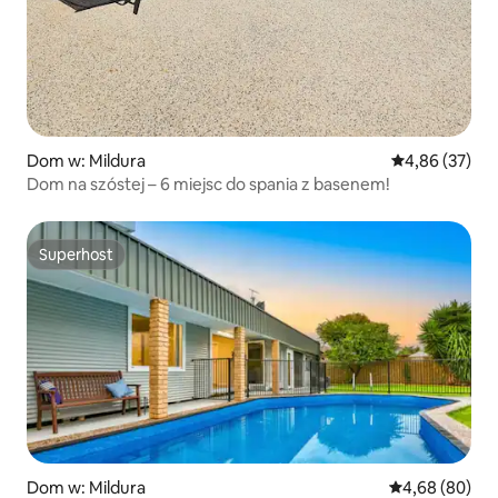
Dom w: Mildura
Średnia ocena:
4,86 (37)
Dom na szóstej – 6 miejsc do spania z basenem!
Superhost
Superhost
Dom w: Mildura
Średnia ocena:
4,68 (80)