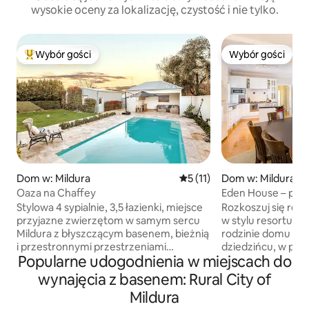
wysokie oceny za lokalizację, czystość i nie tylko.
Wybór gości
Wybór gości
Najpopularniejsze z kategorii Wybór gości
Wybór gości
Dom w: Mildura
Średnia ocena: 5 na 5, liczba
5 (11)
Dom w: Mildura
Oaza na Chaffey
Eden House – pię
stylu kurortu
Stylowa 4 sypialnie, 3,5 łazienki, miejsce
Rozkoszuj się rel
przyjazne zwierzętom w samym sercu
w stylu resortu w
Mildura z błyszczącym basenem, bieżnią
rodzinie domu na
i przestronnymi przestrzeniami
dziedzińcu, w pobl
Popularne udogodnienia w miejscach do
rozrywkowymi na świeżym powietrzu z
udogodnień. Obiekt
grillem. Ten gustownie urządzony,
rodzin lub grup. 
wynajęcia z basenem: Rural City of
zabytkowy dom może pochwalić się w
podwórko, piękne o
Mildura
pełni wyposażoną kuchnią, wanną z
i przestrzeń do s