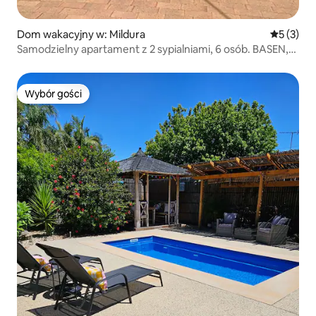
Dom wakacyjny w: Mildura
Średnia oc
5 (3)
Samodzielny apartament z 2 sypialniami, 6 osób. BASEN,
grill
Wybór gości
Wybór gości