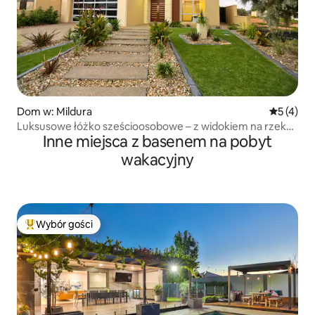
Dom w: Mildura
Średnia oc
5 (4)
Luksusowe łóżko sześcioosobowe – z widokiem na rzekę
Inne miejsca z basenem na pobyt
Murray
wakacyjny
Wybór gości
Najpopularniejsze z kategorii Wybór gości