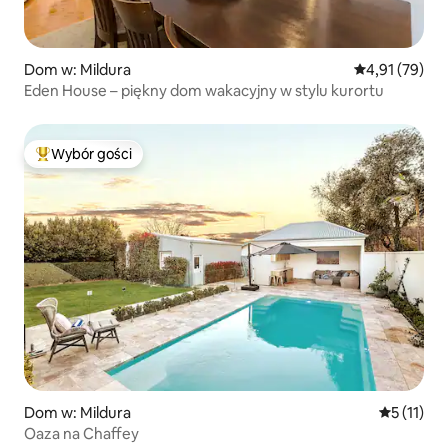
Dom w: Mildura
Średnia ocena:
4,91 (79)
Eden House – piękny dom wakacyjny w stylu kurortu
Wybór gości
Najpopularniejsze z kategorii Wybór gości
Dom w: Mildura
Średnia oc
5 (11)
Oaza na Chaffey