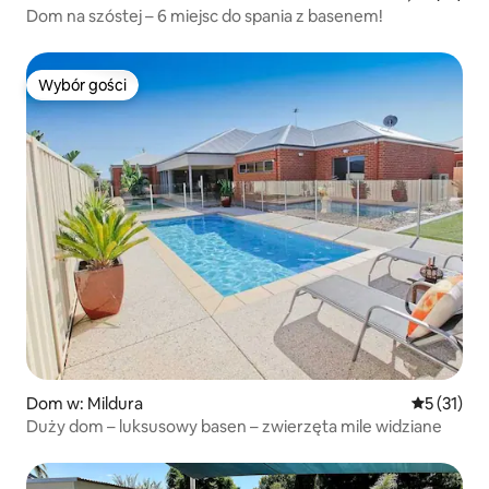
Dom na szóstej – 6 miejsc do spania z basenem!
Wybór gości
Wybór gości
Dom w: Mildura
Średnia oce
5 (31)
Duży dom – luksusowy basen – zwierzęta mile widziane