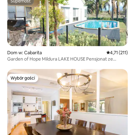
Superhost
Superhost
Dom w: Cabarita
Średnia ocena:
4,71 (211)
Garden of Hope Mildura LAKE HOUSE Pensjonat ze
śniadaniem
Wybór gości
Wybór gości