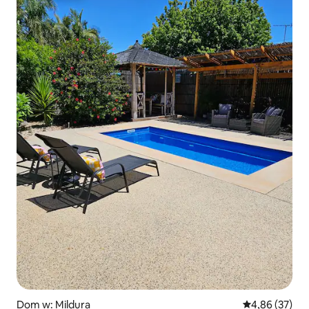
Dom w: Mildura
Średnia ocena:
4,86 (37)