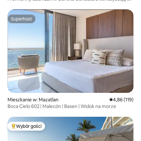
basenem
Superhost
Superhost
Mieszkanie w: Mazatlan
Średnia ocena: 
4,86 (119)
Boca Cielo 602 | Malecón | Basen | Widok na morze
Wybór gości
Najpopularniejsze z kategorii Wybór gości