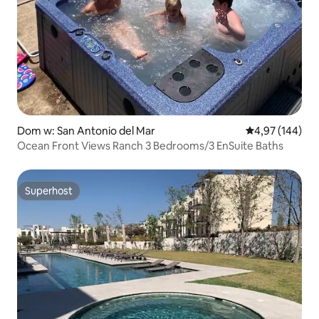
Dom w: San Antonio del Mar
Średnia ocena: 
4,97 (144)
Ocean Front Views Ranch 3 Bedrooms/3 EnSuite Baths
Superhost
Superhost