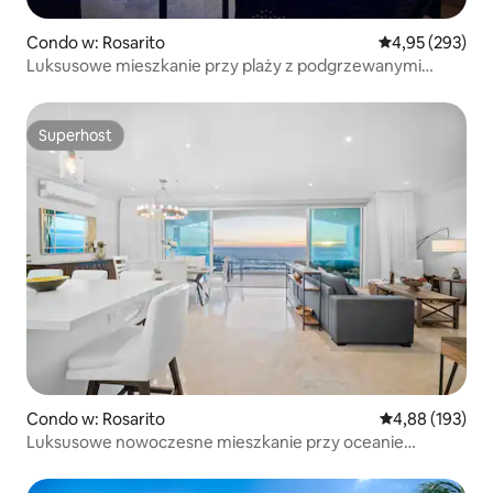
Condo w: Rosarito
Średnia ocena: 
4,95 (293)
Luksusowe mieszkanie przy plaży z podgrzewanymi
basenami
Superhost
Superhost
Condo w: Rosarito
Średnia ocena: 
4,88 (193)
Luksusowe nowoczesne mieszkanie przy oceanie
w Rosarito