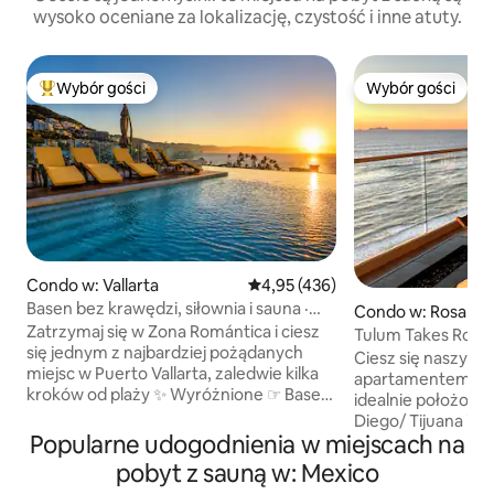
wysoko oceniane za lokalizację, czystość i inne atuty.
Wybór gości
Wybór gości
Najpopularniejsze z kategorii Wybór gości
Wybór gości
Condo w: Vallarta
Średnia ocena: 4,95 na 5, liczba 
4,95 (436)
Basen bez krawędzi, siłownia i sauna ·
Condo w: Rosarito
1 minuta do plaży
Zatrzymaj się w Zona Romántica i ciesz
Tulum Takes Rosarit
się jednym z najbardziej pożądanych
Ciesz się naszym
miejsc w Puerto Vallarta, zaledwie kilka
apartamentem przy
kroków od plaży ✨ Wyróżnione ☞ Basen
idealnie położony 
infinity na dachu + jacuzzi z widokiem na
Diego/ Tijuana i ki
ocean ☞ Prywatny balkon na kawę
Popularne udogodnienia w miejscach na
Rosarito Downton.
i drinki o zachodzie słońca ☞ Wszędzie
który rozciąga si
pobyt z sauną w: Mexico
dojdzie się pieszo – restauracje, życie
widokiem na Pacyfik. Możesz się 