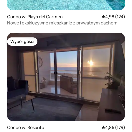
Condo w: Playa del Carmen
Średnia ocena: 
4,98 (124)
Nowe i ekskluzywne mieszkanie z prywatnym dachem
Wybór gości
Wybór gości
Condo w: Rosarito
Średnia ocena: 
4,86 (179)