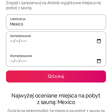
Znajdź i zarezerwuj na Airbnb wyjątkowe miejsca na
pobyt z sauną
Lokalizacja
Gdy wyniki będą dostępne, możesz poruszać się po nich za pom
Zameldowanie
Wymeldowanie
Szukaj
Najwyżej oceniane miejsca na pobyt
z sauną: Mexico
Goście są jednomyślni: te miejsca na pobyt z sauną są