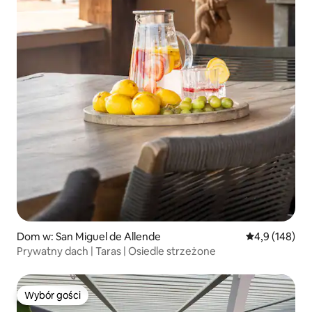
Dom w: San Miguel de Allende
Średnia ocena:
4,9 (148)
Prywatny dach | Taras | Osiedle strzeżone
Wybór gości
Wybór gości