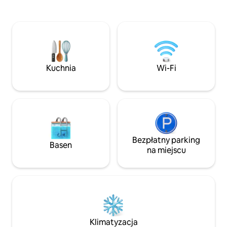
nocne i plaża ☞ Sauna, łaźnia parowa
w jednym z naszych 3 basenów, 
i w pełni wyposażona siłownia ☞
8 jacuzzi lub wybr
Ultraszybkie Wi-Fi 164 Mb/s ☞ Łóżko
konną po plaży. 
typu King Size zapewniające doskonały
znajduje się na 9 
sen ☞ Ręczniki plażowe w cenie ☞
budynku kondomi
Budynek z bramą i całodobową ochroną
całodobową ochron
★ „Bezkonkurencyjna lokalizacja
Nasza cena różni s
Kuchnia
Wi-Fi
z niesamowitymi widokami 📅 Popularne
liczby gości * Z
terminy rezerwuje się szybko –
niedozwolone. Zak
zarezerwuj z wyprzedzeniem
Bezpłatny parking
Basen
na miejscu
Klimatyzacja