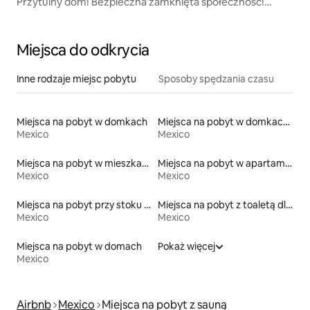
Przytulny dom! Bezpieczna zamknięta społeczność!
Widok na ocean!
Miejsca do odkrycia
Inne rodzaje miejsc pobytu
Sposoby spędzania czasu
Miejsca na pobyt w domkach
Miejsca na pobyt w domkach parterowych
Mexico
Mexico
Miejsca na pobyt w mieszkaniach
Miejsca na pobyt w apartamentach z obsługą
Mexico
Mexico
Miejsca na pobyt przy stoku narciarskim
Miejsca na pobyt z toaletą dla osoby z niepełnosprawnością
Mexico
Mexico
Miejsca na pobyt w domach
Pokaż więcej
Mexico
Airbnb
Mexico
Miejsca na pobyt z sauną