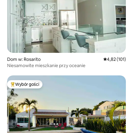
Dom w: Rosarito
Średnia ocena: 
4,82 (101)
Niesamowite mieszkanie przy oceanie
Wybór gości
Najpopularniejsze z kategorii Wybór gości