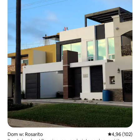
Dom w: Rosarito
Średnia ocena: 
4,96 (102)