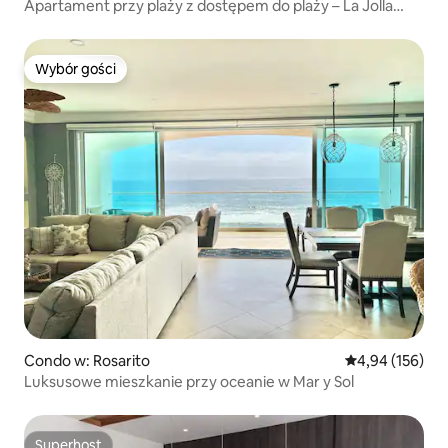
Apartament przy plaży z dostępem do plaży – La Jolla
Excellence
Wybór gości
Wybór gości
Condo w: Rosarito
Średnia ocena: 
4,94 (156)
Luksusowe mieszkanie przy oceanie w Mar y Sol
Superhost