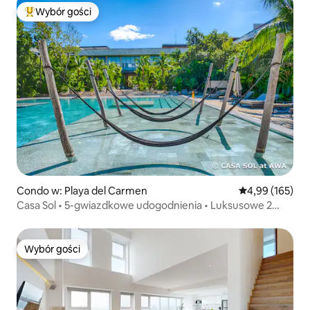
Wybór gości
Najpopularniejsze z kategorii Wybór gości
Condo w: Playa del Carmen
Średnia ocena: 
4,99 (165)
Casa Sol • 5-gwiazdkowe udogodnienia • Luksusowe 2
sypialnie • AWA Playacar
Wybór gości
Wybór gości