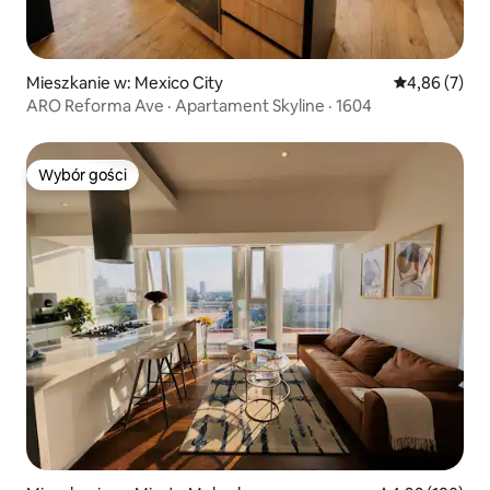
Mieszkanie w: Mexico City
Średnia ocena
4,86 (7)
ARO Reforma Ave · Apartament Skyline · 1604
Wybór gości
Wybór gości