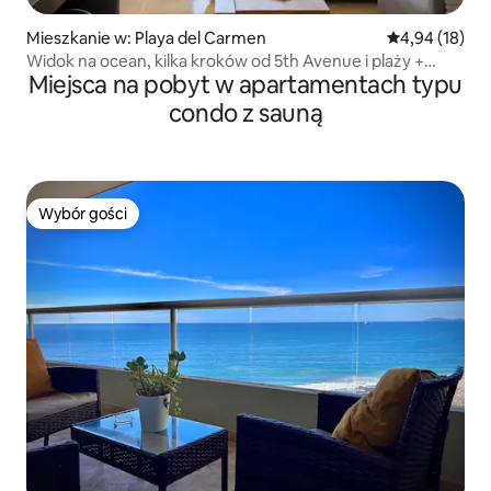
Mieszkanie w: Playa del Carmen
Średnia ocena:
4,94 (18)
Widok na ocean, kilka kroków od 5th Avenue i plaży +
Miejsca na pobyt w apartamentach typu
taras na dachu
condo z sauną
Wybór gości
Wybór gości