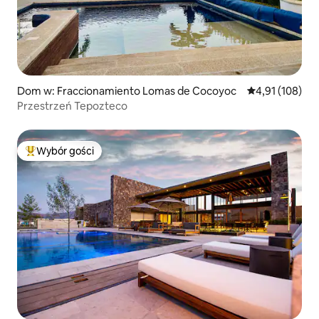
Dom w: Fraccionamiento Lomas de Cocoyoc
Średnia ocena: 
4,91 (108)
Przestrzeń Tepozteco
Wybór gości
Najpopularniejsze z kategorii Wybór gości