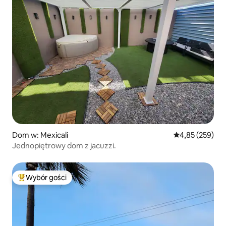
Dom w: Mexicali
Średnia ocena: 
4,85 (259)
Jednopiętrowy dom z jacuzzi.
Wybór gości
Najpopularniejsze z kategorii Wybór gości