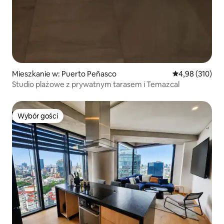
Mieszkanie w: Puerto Peñasco
Średnia ocena: 
4,98 (310)
Studio plażowe z prywatnym tarasem i Temazcal
Wybór gości
Wybór gości