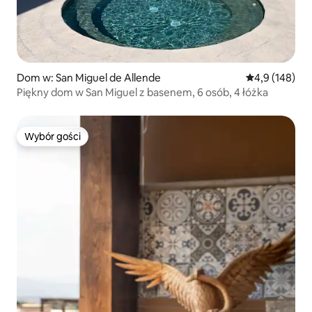
Dom w: San Miguel de Allende
Średnia ocena:
4,9 (148)
Piękny dom w San Miguel z basenem, 6 osób, 4 łóżka
Wybór gości
Wybór gości