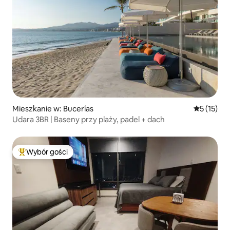
Mieszkanie w: Bucerías
Średnia oce
5 (15)
Udara 3BR | Baseny przy plaży, padel + dach
Wybór gości
Najpopularniejsze z kategorii Wybór gości