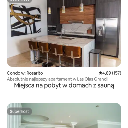
Superhost
Condo w: Rosarito
Średnia ocena: 
4,89 (157)
Absolutnie najlepszy apartament w Las Olas Grand!
Miejsca na pobyt w domach z sauną
Superhost
Superhost