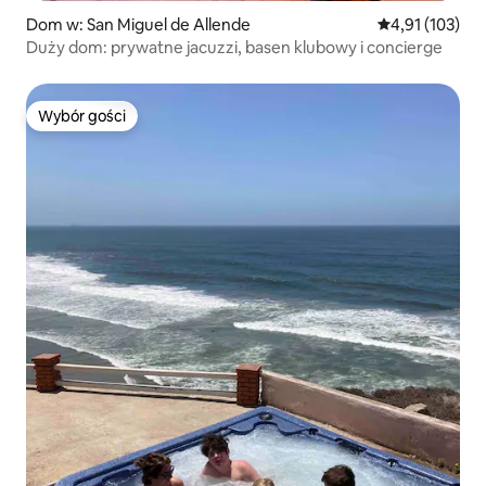
Dom w: San Miguel de Allende
Średnia ocena: 
4,91 (103)
Duży dom: prywatne jacuzzi, basen klubowy i concierge
Wybór gości
Wybór gości