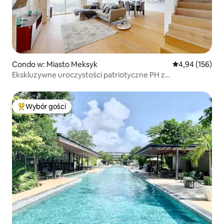
Condo w: Miasto Meksyk
Średnia ocena: 
4,94 (156)
Ekskluzywne uroczystości patriotyczne PH z
udogodnieniami
Wybór gości
Najpopularniejsze z kategorii Wybór gości