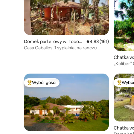
Domek parterowy w: Todos
Średnia ocena: 4,83 na 5
4,83 (161)
Santos
Casa Caballos, 1 sypialnia, na ranczu
Danza del Sol
Chatka w:
„Koliber” 
Wybór gości
Wybór
Najpopularniejsze z kategorii Wybór gości
Najpopul
Chatka w: