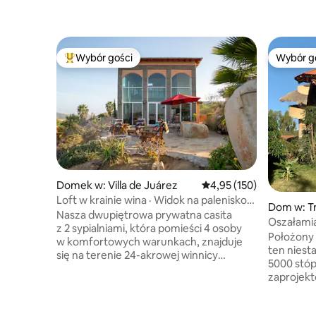
Wybór gości
Wybór g
Najpopularniejsze z kategorii Wybór gości
Wybór g
Domek w: Villa de Juárez
Średnia ocena: 4,95 na 5
4,95 (150)
Loft w krainie wina · Widok na palenisko
Dom w: T
i gwiaździste niebo
Nasza dwupiętrowa prywatna casita
Oszałamia
z 2 sypialniami, która pomieści 4 osoby
w pobliżu
Położony 
w komfortowych warunkach, znajduje
ten nies
się na terenie 24-akrowej winnicy
5000 stó
w pięknej meksykańskiej dolinie Valle de
zaprojek
Guadalupe. W dzień można podziwiać
znanego n
zapierające dech w piersiach widoki,
Enrique Zozaya. Nieruc
a w nocy – rozgwieżdżone niebo.