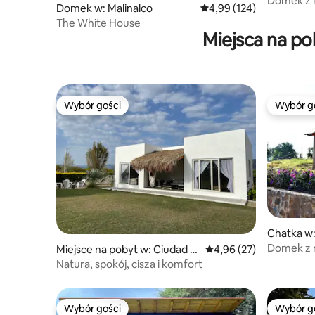
Domek z 
Domek w: Malinalco
Średnia ocena: 4,99 na 5
4,99 (124)
typu infin
The White House
Miejsca na p
Wybór gości
Wybór g
Wybór gości
Wybór g
Chatka w
Domek z 
Miejsce na pobyt w: Ciudad Vi
Średnia ocena: 4,96 na 
4,96 (27)
i dużym 
ctoria
Natura, spokój, cisza i komfort
Wybór gości
Wybór g
Wybór gości
Wybór g