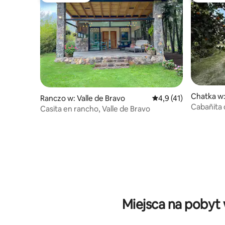
Chatka w:
Ranczo w: Valle de Bravo
Średnia ocena: 4,9 na 
4,9 (41)
Cabañita 
Casita en rancho, Valle de Bravo
Miejsca na pobyt