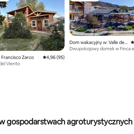
Dom wakacyjny w: Valle de
Ś
Guadalupe
Dwupokojowy domek w Finca el
 Francisco Zarco
Średnia ocena: 4,96 na 5, liczba recenzji: 95
4,96 (95)
5, liczba recenzji: 41
del Viento
 w gospodarstwach agroturystycznych z 