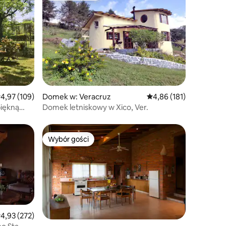
rednia ocena: 4,97 na 5, liczba recenzji: 109
4,97 (109)
Domek w: Veracruz
Średnia ocena: 4,86 na 5
4,86 (181)
piękną
Domek letniskowy w Xico, Ver.
Wybór gości
Wybór gości
rednia ocena: 4,93 na 5, liczba recenzji: 272
4,93 (272)