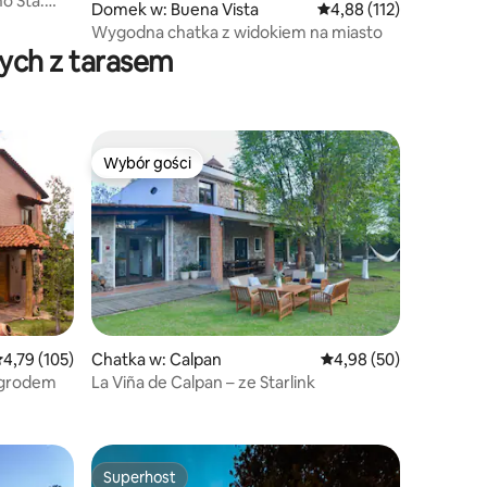
o Sta.
Domek w: Buena Vista
Średnia ocena: 4,88 na 5
4,88 (112)
Wygodna chatka z widokiem na miasto
ych z tarasem
Wybór gości
Wybór gości
rednia ocena: 4,79 na 5, liczba recenzji: 105
4,79 (105)
Chatka w: Calpan
Średnia ocena: 4,98 na 
4,98 (50)
ogrodem
La Viña de Calpan – ze Starlink
Superhost
Superhost