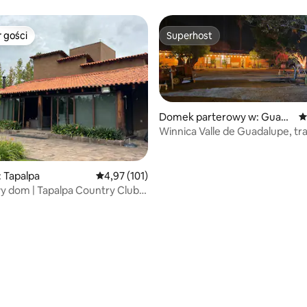
 gości
Superhost
arniejsze z kategorii Wybór gości
Superhost
Domek parterowy w: Guada
Ś
lupe
Winnica Valle de Guadalupe, tr
winiarska
, liczba recenzji: 276
 Tapalpa
Średnia ocena: 4,97 na 5, liczba recenzji: 101
4,97 (101)
 dom | Tapalpa Country Club |
 padel