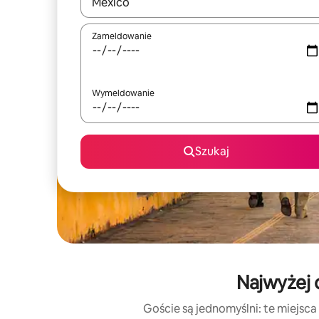
Gdy wyniki będą dostępne, możesz poruszać się p
Zameldowanie
Wymeldowanie
Szukaj
Najwyżej 
Goście są jednomyślni: te miejsca