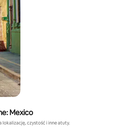
e za pomocą gestów dotykowych lub przesuwania.
ne: Mexico
okalizację, czystość i inne atuty.