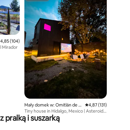
rednia ocena: 4,85 na 5, liczba recenzji: 104
4,85 (104)
 Mirador
Mały domek w: Omitlán de J
Średnia ocena: 4,87 na 5
4,87 (131)
uárez
Tiny house in Hidalgo, Mexico | Asteroid
pralką i suszarką
#1