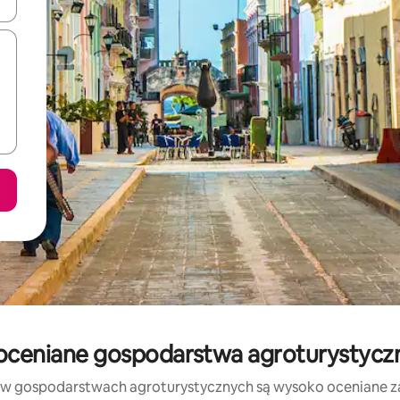
o nich za pomocą klawiszy strzałek w górę i w dół lub przeglądać j
oceniane gospodarstwa agroturystycz
 w gospodarstwach agroturystycznych są wysoko oceniane za l