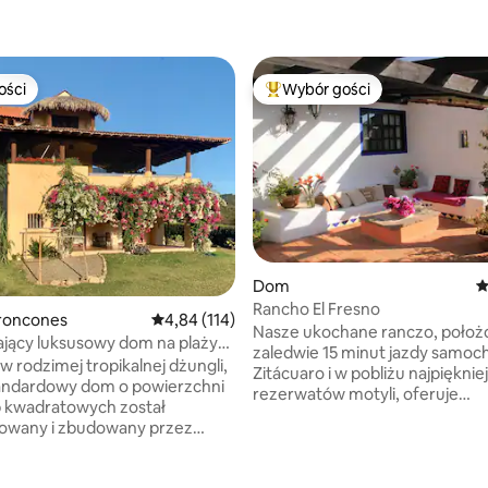
ości
Wybór gości
ości
Najpopularniejsze z kategorii 
, liczba recenzji: 150
Dom
Ś
Rancho El Fresno
roncones
Średnia ocena: 4,84 na 5, liczba recenzji: 114
4,84 (114)
Nasze ukochane ranczo, położ
jący luksusowy dom na plaży
zaledwie 15 minut jazdy samo
 Troncones
w rodzimej tropikalnej dżungli,
Zitácuaro i w pobliżu najpięknie
tandardowy dom o powierzchni
rezerwatów motyli, oferuje
p kwadratowych został
wystarczająco dużo miejsca i m
towany i zbudowany przez
zwiedzania, odkrywania wszyst
a całym świecie architekta
pięknych miejsc w pobliżu i poz
homość znajduje
autentycznego Meksyku. Nasz