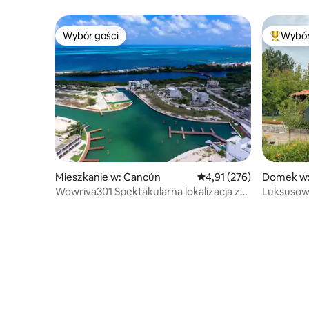
Wybór gości
Wybór
Wybór gości
Najpopul
Mieszkanie w: Cancún
Średnia ocena: 4,91 na 5
4,91 (276)
Domek w:
Wowriva301 Spektakularna lokalizacja z
Luksusowy
widokiem Dream 3 BR
Prywatny