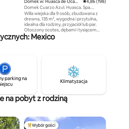
Domek w: Huasca de Ocam
Średnia ocena: 4,86 na 5
4,86 (198)
w, którzy
po
Domek Cuarzo Azul. Huasca. Spa.
strelitzie
Przyjazny dla zwierząt.
Willa wiejska dla 9 osób, zbudowana z
spacerów
drewna, 135 m², wygodna i przytulna,
ia ze
idealna dla rodziny, przyjaciół lub par.
lania
Otoczony ocotes, dębami i tysiącem
o miejsca.
ycznych: Mexico
kolorowych roślin, oferuje 2 sypialnie
z najwyższej jakości pościelą,
przestronną łazienkę, w pełni
wyposażoną kuchnię, jadalnię
z widokiem na las i grill Weber.
Bezpieczny obszar z Wi-Fi, przyjazny dla
zwierząt (dodatkowy koszt).
Przestrzeganie przepisów jest
ny parking na
obowiązkowe, aby zapewnić
Klimatyzacja
iejscu
bezpieczeństwo, harmonię i najlepsze
wrażenia dla wszystkich.
 na pobyt z rodziną
Wybór gości
Najpopularniejsze z kategorii Wybór gości