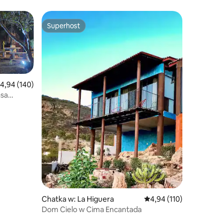
Superhost
Superhost
rednia ocena: 4,94 na 5, liczba recenzji: 140
4,94 (140)
asa
Chatka w: La Higuera
Średnia ocena: 4,94 na 5
4,94 (110)
Dom Cielo w Cima Encantada