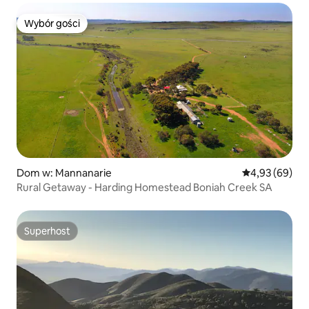
Wybór gości
Wybór gości
Dom w: Mannanarie
Średnia ocena:
4,93 (69)
Rural Getaway - Harding Homestead Boniah Creek SA
Superhost
Superhost