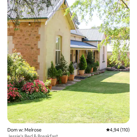
Dom w: Melrose
Średnia ocena: 
4,94 (110)
Jessie's Bed & Breakfast