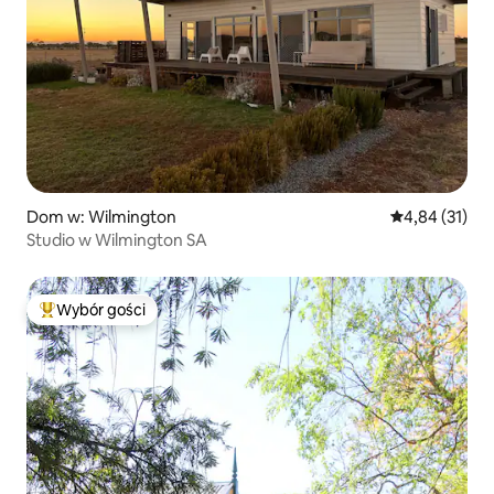
Dom w: Wilmington
Średnia ocena:
4,84 (31)
Studio w Wilmington SA
Wybór gości
Najpopularniejsze z kategorii Wybór gości