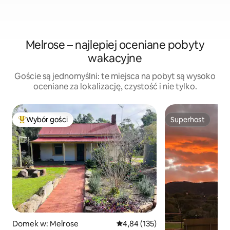
Melrose – najlepiej oceniane pobyty
wakacyjne
Goście są jednomyślni: te miejsca na pobyt są wysoko
oceniane za lokalizację, czystość i nie tylko.
Wybór gości
Superhost
Najpopularniejsze z kategorii Wybór gości
Superhost
Domek w: Melrose
Średnia ocena: 4,84 na 5, liczba 
4,84 (135)