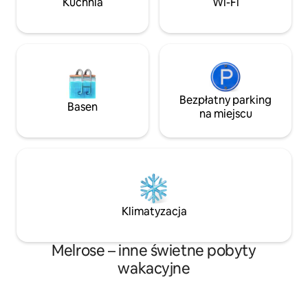
Kuchnia
Wi-Fi
Sprawdź nas w me
społecznościowy
@bunkonbrewery
Bezpłatny parking
Basen
na miejscu
Klimatyzacja
Melrose – inne świetne pobyty
wakacyjne