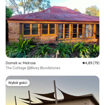
Domek w: Melrose
Średnia ocena:
4,89 (79)
The Cottage @Bluey Blundstones
Wybór gości
Wybór gości