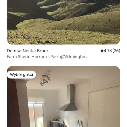
Dom w: Nectar Brook
Średnia ocena:
4,73 (26)
Farm Stay in Horrocks Pass @Wilmington
Wybór gości
Wybór gości