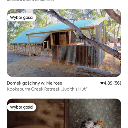
Wybór gości
Wybór gości
Domek gościnny w: Melrose
Średnia ocena:
4,89 (56)
Kookaburra Creek Retreat „Judith's Hut”
Wybór gości
Wybór gości