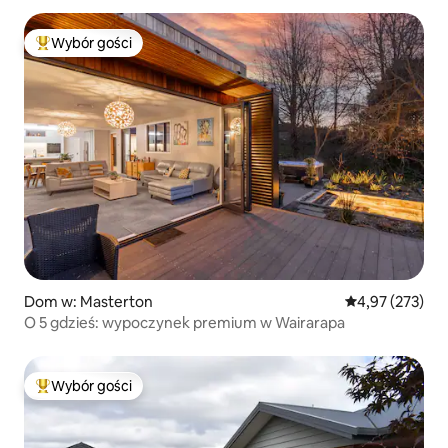
Wybór gości
Najpopularniejsze z kategorii Wybór gości
Dom w: Masterton
Średnia ocena: 
4,97 (273)
​O 5 gdzieś: wypoczynek premium w Wairarapa
Wybór gości
Najpopularniejsze z kategorii Wybór gości