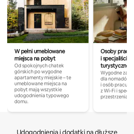
W pełni umeblowane
Osoby pracują
miejsca na pobyt
i specjaliści z
turystycznej
Od spokojnych chatek
górskich po wygodne
Wygodne zakw
apartamenty miejskie – te
dla nomadów 
umeblowane miejsca na
i osób pracując
pobyt mają wszystkie
z Wi-Fi i specja
udogodnienia typowego
przestrzenią do
domu.
Udogodnienia i dodatki na dłuższe