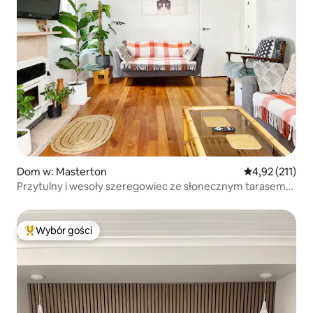
Dom w: Masterton
Średnia ocena: 
4,92 (211)
Przytulny i wesoły szeregowiec ze słonecznym tarasem
i patio
Wybór gości
Najpopularniejsze z kategorii Wybór gości