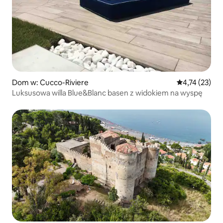
Dom w: Cucco-Riviere
Średnia ocena:
4,74 (23)
Luksusowa willa Blue&Blanc basen z widokiem na wyspę