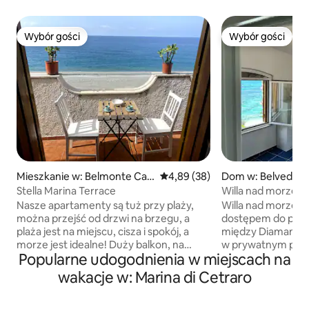
Wybór gości
Wybór gości
Wybór gości
Wybór gości
Mieszkanie w: Belmonte Cala
Średnia ocena: 4,89 na 5, liczba
4,89 (38)
Dom w: Belvedere
bro
Stella Marina Terrace
Willa nad morzem
dostępem do plaż
Nasze apartamenty są tuż przy plaży,
Willa nad morzem
można przejść od drzwi na brzegu, a
dostępem do plaży
plaża jest na miejscu, cisza i spokój, a
między Diamante i
morze jest idealne! Duży balkon, na
w prywatnym park
Popularne udogodnienia w miejscach na
którym można zjeść śniadanie, kolację
Zodiaco”. Zorgani
lub po prostu poczytać książkę z
poziomach: na par
wakacje w: Marina di Cetraro
widokiem na morze. Klimatyzacja, Wi-Fi,
z pralką, kuchnia i
francuskie łóżka i dobrze wyposażona
sofą i telewizorem