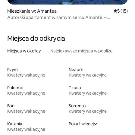
Mieszkanie w: Amantea
Średnia oce
5 (15)
Autorski apartament w samym sercu Amantei –
z widokiem na morze
Miejsca do odkrycia
Miejsca w okolicy
Najciekawsze miejsca w pobliżu
Rzym
Neapol
Kwatery wakacyjne
Kwatery wakacyjne
Palermo
Tirana
Kwatery wakacyjne
Kwatery wakacyjne
Bari
Sorrento
Kwatery wakacyjne
Kwatery wakacyjne
Katania
Pokaż więcej
Kwatery wakacyjne