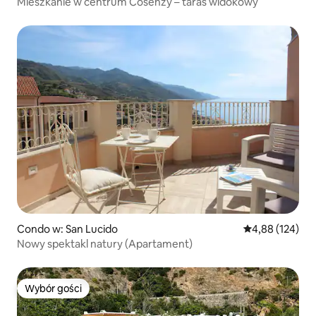
Mieszkanie w centrum Cosenzy – taras widokowy
Condo w: San Lucido
Średnia ocena: 
4,88 (124)
Nowy spektakl natury (Apartament)
Wybór gości
Wybór gości