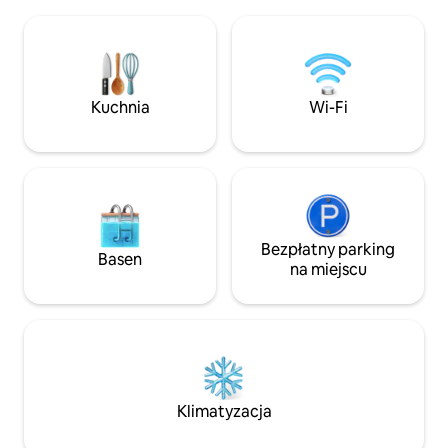
kuchnia, aby przeżyć wakacje w
się łazienka z duż
najlepszy sposób. Restauracje,
sypialnie. W sumi
kawiarnie, promenady, wypożyczalnie
7 osób. Teren na 
łodzi do zwiedzania naszych wybrzeży,
do spożywania po
park rowerowy do przejażdżki po
powietrzu ze stołe
naszych wzgórzach, wakacje, których
bujanym krzesłem/
Kuchnia
Wi-Fi
nigdy nie zapomnisz!
do zejścia na plaż
Bezpłatny parking
Basen
na miejscu
Klimatyzacja