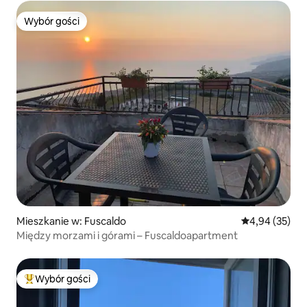
Wybór gości
Wybór gości
Mieszkanie w: Fuscaldo
Średnia ocena:
4,94 (35)
Między morzami i górami – Fuscaldoapartment
Wybór gości
Najpopularniejsze z kategorii Wybór gości