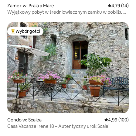
Zamek w: Praia a Mare
Średnia ocena:
4,79 (14)
Wyjątkowy pobyt w średniowiecznym zamku w pobliżu
SandyBeach
Wybór gości
Najpopularniejsze z kategorii Wybór gości
Condo w: Scalea
Średnia ocena: 
4,99 (100)
Casa Vacanze Irene 18 – Autentyczny urok Scalei