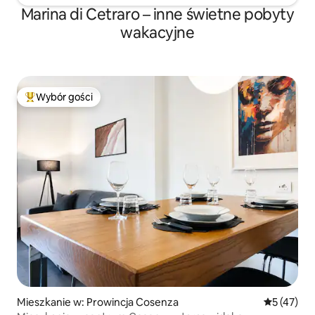
Marina di Cetraro – inne świetne pobyty
wakacyjne
Wybór gości
Najpopularniejsze z kategorii Wybór gości
Mieszkanie w: Prowincja Cosenza
Średnia oce
5 (47)