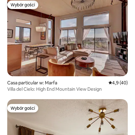
Wybór gości
Wybór gości
Casa particular w: Marfa
Średnia ocena
4,9 (40)
Villa del Cielo: High End Mountain View Design
Wybór gości
Wybór gości