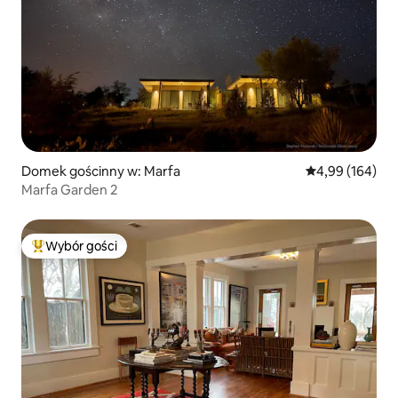
Domek gościnny w: Marfa
Średnia ocena: 
4,99 (164)
Marfa Garden 2
Wybór gości
Najpopularniejsze z kategorii Wybór gości