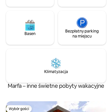
doskonały punkt 
i dalej.
Bezpłatny parking
Basen
na miejscu
Klimatyzacja
Marfa – inne świetne pobyty wakacyjne
Wybór gości
Wybór gości