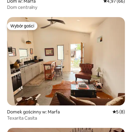
Dom w: Marfa
Średnia ocena:
4,97 (66)
Dom centralny
Wybór gości
Wybór gości
Domek gościnny w: Marfa
Średnia oc
5 (8)
Texarita Casita