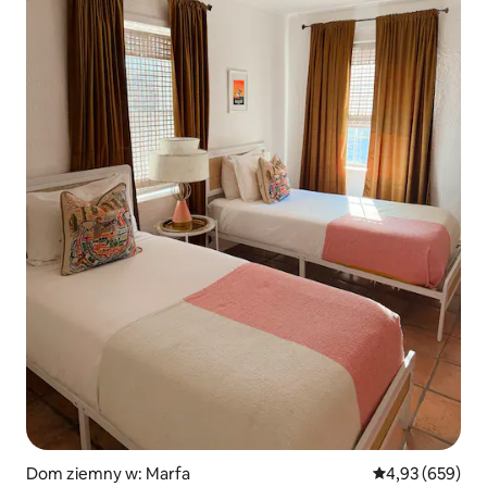
Dom ziemny w: Marfa
Średnia ocena: 
4,93 (659)