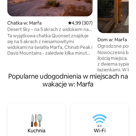
Chatka w: Marfa
Średnia ocena: 4,99 na 5, liczba 
4,99 (307)
Desert Sky – na 5 akrach z widokiem na
światła Marfa
Ta wyjątkowa chatka Quonset znajduje
Dom w: Marfa
się na 5 akrach z niesamowitymi
Ogrodzone podwór
widokami na światła Marfa, Chinati Peak i
przyjazne dla psów
Nowoczesna baza 
Davis Mountains - zaledwie kilka minut
ilością miejsca. M
od centrum miasta Marfa. Poznaj rzadką
z dwiema sypialni
oazę na pustyni z nowoczesnymi
łazienkami. W każ
udogodnieniami, niesamowitymi
Popularne udogodnienia w miejscach na
się łóżko typu kin
widokami na wschody i zachody słońca
kuchnia połączona
oraz wspaniałymi gwiazdami, będąc
wakacje w: Marfa
w pełni ogrodzone
jednocześnie wystarczająco blisko, aby
równie atrakcyjne d
cieszyć się wszystkim, co Marfa ma do
i dla dorosłych. N
zaoferowania. Idealne dla par,
w mini golfa na or
znajomych lub osób, które chcą
dołkowym polu, pr
pracować zdalnie! Szybkie Wi-Fi, miejsce
huśtawce Mustang
do pracy, przyjazne dla psów, pełna
z domu do miasta i 
kuchnia, grill, salon i jadalnia
obserwując gwiaz
Kuchnia
Wi-Fi
niebem zachodnie