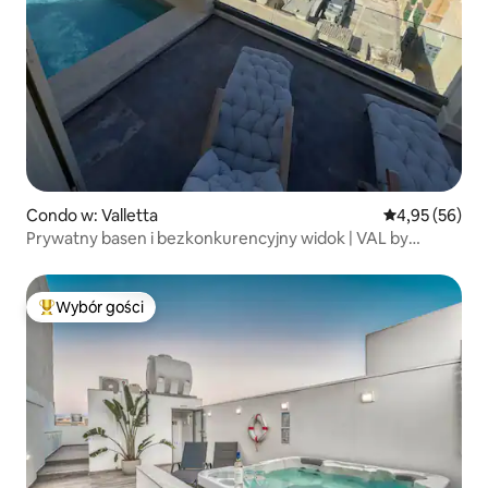
Condo w: Valletta
Średnia ocena:
4,95 (56)
Prywatny basen i bezkonkurencyjny widok | VAL by
Homega
Wybór gości
Najpopularniejsze z kategorii Wybór gości