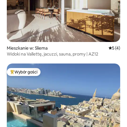
Mieszkanie w: Sliema
Średnia oc
5 (4)
Widoki na Vallettę, jacuzzi, sauna, promy | AZ12
Wybór gości
Najpopularniejsze z kategorii Wybór gości