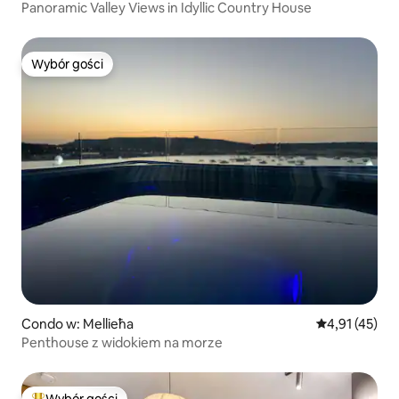
Panoramic Valley Views in Idyllic Country House
Wybór gości
Wybór gości
Condo w: Mellieħa
Średnia ocena:
4,91 (45)
Penthouse z widokiem na morze
Wybór gości