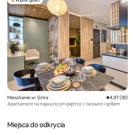
Najpopularniejsze z kategorii Wybór gości
Mieszkanie w: Gżira
Średnia ocena:
4,97 (30)
Apartament na najwyższym piętrze z tarasem i grillem
Miejsca do odkrycia