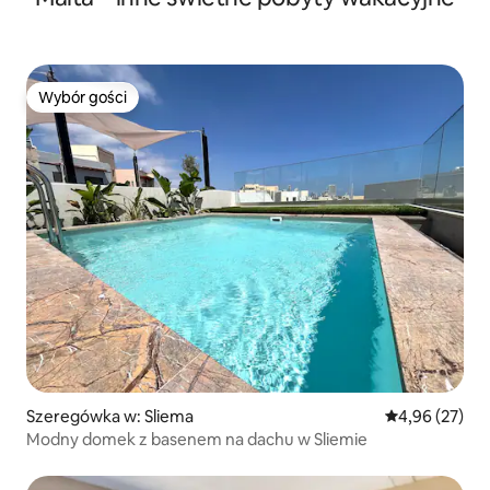
Wybór gości
Wybór gości
Szeregówka w: Sliema
Średnia ocena:
4,96 (27)
Modny domek z basenem na dachu w Sliemie