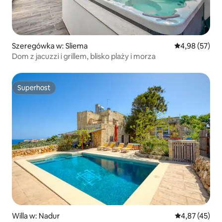
Szeregówka w: Sliema
Średnia ocena:
4,98 (57)
Dom z jacuzzi i grillem, blisko plaży i morza
Superhost
Superhost
Willa w: Nadur
Średnia ocena:
4,87 (45)