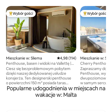
Wybór gości
Wybór gości
Najpopularniejsze z kategorii Wybór gości
Najpopularniejsze
Mieszkanie w: Sliema
Średnia ocena: 4,98 na 5, liczba 
4,98 (114)
Mieszkanie w: St. J
Penthouse, basen i widoki na Vallettę |
Cherry Penthouse 
ROP by Homega
Ciesz się bezproblemowym pobytem
Zapraszamy do na
dzięki naszej dedykowanej usłudze
Penthouse, wykw
konsjerża. Ten designerski penthouse
dwupoziomowego
o powierzchni 150 m² posiada taras
w samym sercu Spi
Popularne udogodnienia w miejscach na
o powierzchni 55 m², na którym czeka na
połączenie lekkoś
Ciebie relaks na świeżym powietrzu
i zapierających de
wakacje w: Malta
i śródziemnomorski spokój.
widoków. Najważniejszym elementem
Podgrzewany basen i widoki na Vallettę
naszego wnętrza j
sprawiają, że to idealne miejsce na
wiśni autorstwa Ad
romantyczny wypad lub pobyt dla
nadaje przestrzen