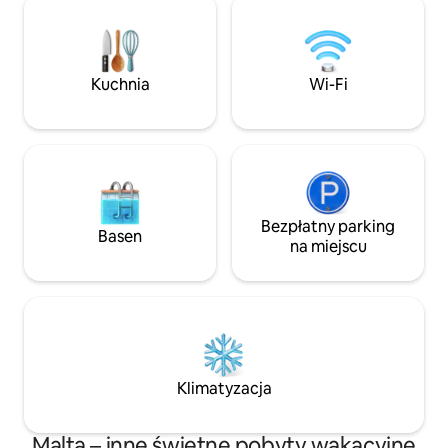
twórców. W tym ekskluzywnym
charakter, podkre
sanktuarium możesz cieszyć się
kolory zachodzą
spokojem w pomieszczeniach i pięknem
słońca i piękną ar
na zewnątrz. 🏊 Podgrzewany basen
odzwierciedlając 
Kuchnia
Wi-Fi
27°C 💧 Bezpłatna woda butelkowana
i wyjątkową osobo
(bez ograniczeń) 👶 Niezbędne
że marzysz. Nie zapomnij zrobić
wyposażenie dla niemowląt – bezpłatnie
wyjątkowych zdję
na życzenie 🅿️ Parking – w zależności od
dostępności
Bezpłatny parking
Basen
na miejscu
Klimatyzacja
Malta – inne świetne pobyty wakacyjne