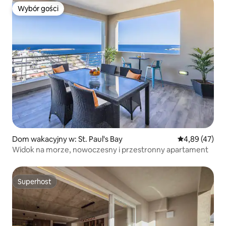
Wybór gości
Wybór gości
Dom wakacyjny w: St. Paul's Bay
Średnia ocena:
4,89 (47)
Widok na morze, nowoczesny i przestronny apartament
Superhost
Superhost