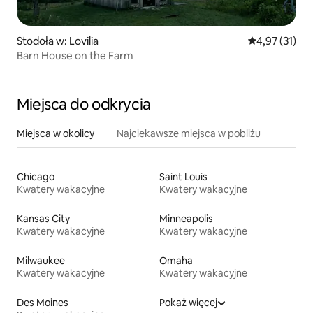
Stodoła w: Lovilia
Średnia ocena:
4,97 (31)
Barn House on the Farm
Miejsca do odkrycia
Miejsca w okolicy
Najciekawsze miejsca w pobliżu
Chicago
Saint Louis
Kwatery wakacyjne
Kwatery wakacyjne
Kansas City
Minneapolis
Kwatery wakacyjne
Kwatery wakacyjne
Milwaukee
Omaha
Kwatery wakacyjne
Kwatery wakacyjne
Des Moines
Pokaż więcej