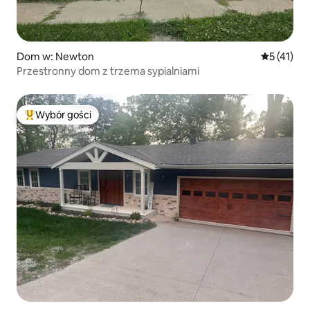
Dom w: Newton
Średnia oce
5 (41)
Przestronny dom z trzema sypialniami
Wybór gości
Najpopularniejsze z kategorii Wybór gości