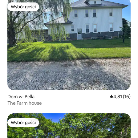
Wybór gości
Wybór gości
Dom w: Pella
Średnia ocena:
4,81 (16)
The Farm house
Wybór gości
Wybór gości