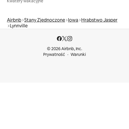
Kwatery wakacyjne
Airbnb
Stany Zjednoczone
Iowa
Hrabstwo Jasper
Lynnville
© 2026 Airbnb, Inc.
Prywatność
Warunki