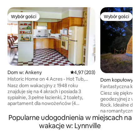
Wybór gości
Wybór gości
Wybór gości
Wybór gości
Dom w: Ankeny
Średnia ocena: 4,97 na 5, liczba 
4,97 (203)
Historic Home on 4 Acres - Hot Tub,
Dom kopułowy w: 
Pool, Tiki Bar
Nasz dom wakacyjny z 1948 roku
Fantastyczna kopu
znajduje się na 4 akrach i posiada 3
jeziorem Red Roc
Ciesz się pięknem
sypialnie, 3 pełne łazienki, 2 toalety,
geodezyjnej z wid
apartament dla nowożeńców (4
Rock. Idealne dla 
sypialnia), telewizor z lat 70-tych/salon
na romantyczne w
gier, bar Tiki i pokój zabaw dla dzieci. Na
Popularne udogodnienia w miejscach na
urodziny, a nawet
zewnątrz mamy basen (gwarantowany
wypoczynek służb
wakacje w: Lynnville
otwarty 26.05 - 05.09) i wannę
z zapierającymi de
z hydromasażem (przez cały rok).
widokami. Nad leg
Znajduje się 15 minut drogi od