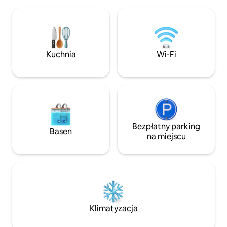
zdalnie sterowana
Downtown DSM i kilometr od sklepu
włącza się o zmier
spożywczego/restauracji. Za dodatkową
wyłączyć bez wsta
opłatą dozwolone są maksymalnie 2 psy.
Panele słoneczne i
***Wydarzenia/sesje zdjęciowe są
zapewniają wygodn
dozwolone tylko za pisemną zgodą
ładowania małych
Kuchnia
Wi-Fi
i wiążą się z dodatkową opłatą. Nie
urządzeń – dzięk
organizuj imprez dla ponad 25 osób.***
cieszyć się komfo
w kontakcie z natu
Bezpłatny parking
Basen
na miejscu
Klimatyzacja