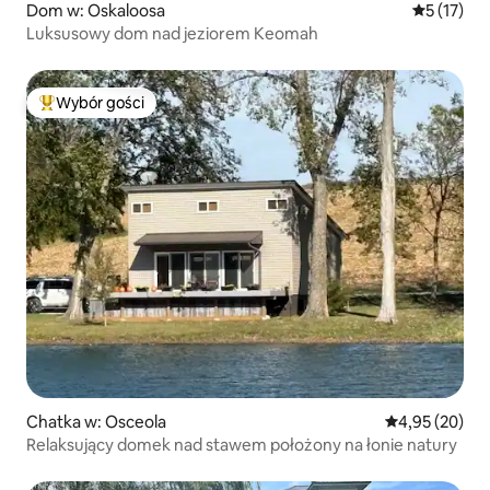
Dom w: Oskaloosa
Średnia oce
5 (17)
Luksusowy dom nad jeziorem Keomah
Wybór gości
Najpopularniejsze z kategorii Wybór gości
Chatka w: Osceola
Średnia ocena:
4,95 (20)
Relaksujący domek nad stawem położony na łonie natury