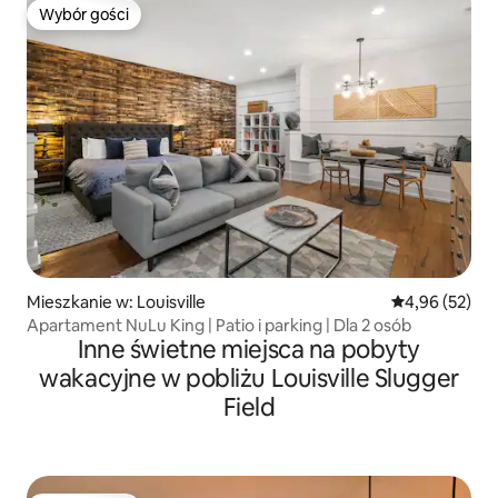
Wybór gości
Wybór gości
Mieszkanie w: Louisville
Średnia ocena:
4,96 (52)
Apartament NuLu King | Patio i parking | Dla 2 osób
Inne świetne miejsca na pobyty
wakacyjne w pobliżu Louisville Slugger
Field