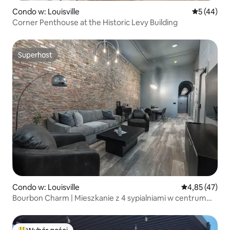
Condo w: Louisville
Średnia oce
5 (44)
Corner Penthouse at the Historic Levy Building
Superhost
Superhost
Condo w: Louisville
Średnia ocena:
4,85 (47)
Bourbon Charm | Mieszkanie z 4 sypialniami w centrum
miasta