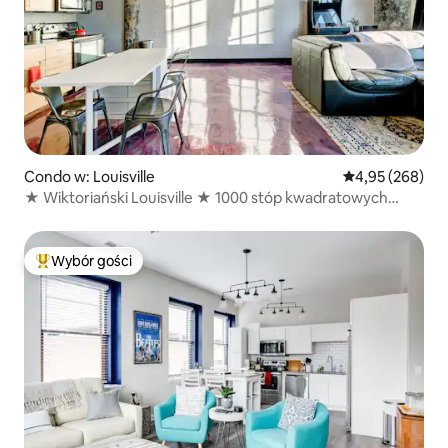
Condo w: Louisville
Średnia ocena: 
4,95 (268)
★ Wiktoriański Louisville ★ 1000 stóp kwadratowych
Glassworks Loft
Wybór gości
Najpopularniejsze z kategorii Wybór gości