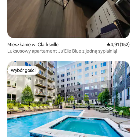
Mieszkanie w: Clarksville
Średnia ocena: 
4,91 (152)
Luksusowy apartament Ju'Elle Blue z jedną sypialnią!
Wybór gości
Wybór gości