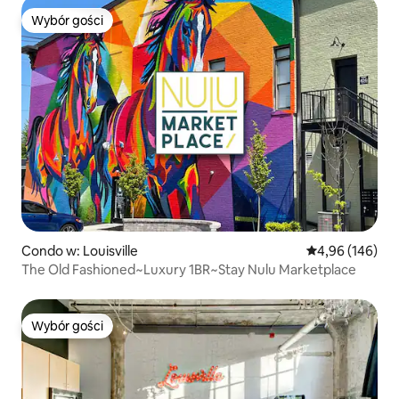
Wybór gości
Wybór gości
Condo w: Louisville
Średnia ocena: 
4,96 (146)
The Old Fashioned~Luxury 1BR~Stay Nulu Marketplace
Wybór gości
Wybór gości