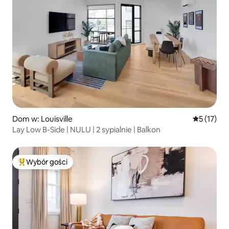
Dom w: Louisville
Średnia oce
5 (17)
Lay Low B-Side | NULU | 2 sypialnie | Balkon
Wybór gości
Najpopularniejsze z kategorii Wybór gości