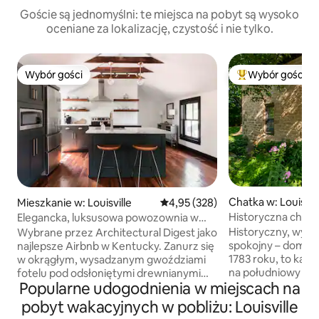
Goście są jednomyślni: te miejsca na pobyt są wysoko
oceniane za lokalizację, czystość i nie tylko.
Wybór gości
Wybór gości
Wybór gości
Najpopularniejsze
Chatka w: Louisvil
Mieszkanie w: Louisville
Średnia ocena: 4,95 na 5, liczba 
4,95 (328)
Historyczna chatk
Elegancka, luksusowa powozownia w
idealnej lokalizacji
Historyczny, wyją
Wybrane przez Architectural Digest jako
spokojny – dom Ed
najlepsze Airbnb w Kentucky. Zanurz się
1783 roku, to kam
w okrągłym, wysadzanym gwoździami
na południowy wsch
fotelu pod odsłoniętymi drewnianymi
Popularne udogodnienia w miejscach na
akrach posiadłości. W pobliżu słynne
belkami w pełnym charakteru wnętrzu
szlaku burbona, do
w stylu minimalistycznym
pobyt wakacyjnych w pobliżu: Louisville
chatka i duża wer
i nowoczesnym. Ta zabytkowa