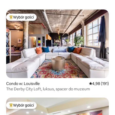
Wybór gości
Najpopularniejsze z kategorii Wybór gości
Condo w: Louisville
Średnia ocena: 
4,98 (191)
The Derby City Loft, luksus, spacer do muzeum
Wybór gości
Najpopularniejsze z kategorii Wybór gości