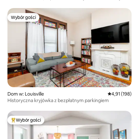
dom
Wybór gości
Wybór gości
Dom w: Louisville
Średnia ocena: 
4,91 (198)
Historyczna kryjówka z bezpłatnym parkingiem
Wybór gości
Najpopularniejsze z kategorii Wybór gości