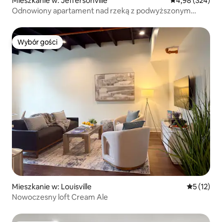
Mieszkanie w: Jeffersonville
Średnia ocena: 
4,98 (324)
Odnowiony apartament nad rzeką z podwyższonym
tarasem
Wybór gości
Wybór gości
Mieszkanie w: Louisville
Średnia oce
5 (12)
Nowoczesny loft Cream Ale