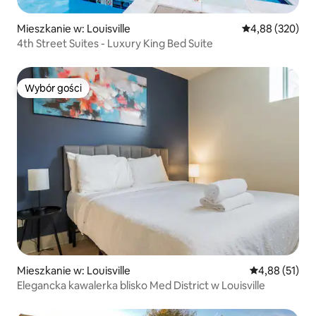
Mieszkanie w: Louisville
Średnia ocena: 
4,88 (320)
4th Street Suites - Luxury King Bed Suite
Wybór gości
Wybór gości
Mieszkanie w: Louisville
Średnia ocena:
4,88 (51)
Elegancka kawalerka blisko Med District w Louisville