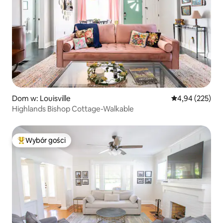
Dom w: Louisville
Średnia ocena: 
4,94 (225)
Highlands Bishop Cottage-Walkable
Wybór gości
Najpopularniejsze z kategorii Wybór gości