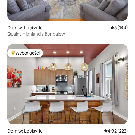
Dom w: Louisville
Średnia ocen
5 (144)
Quaint Highland's Bungalow
Wybór gości
Najpopularniejsze z kategorii Wybór gości
Dom w: Louisville
Średnia ocena: 
4,92 (222)