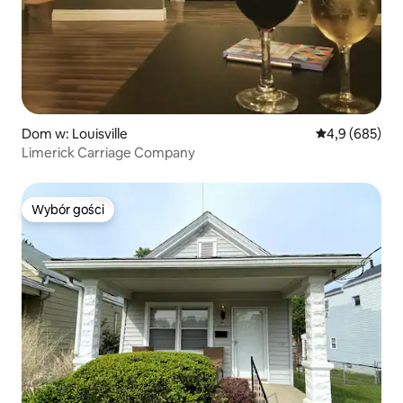
Dom w: Louisville
Średnia ocena:
4,9 (685)
Limerick Carriage Company
Wybór gości
Wybór gości