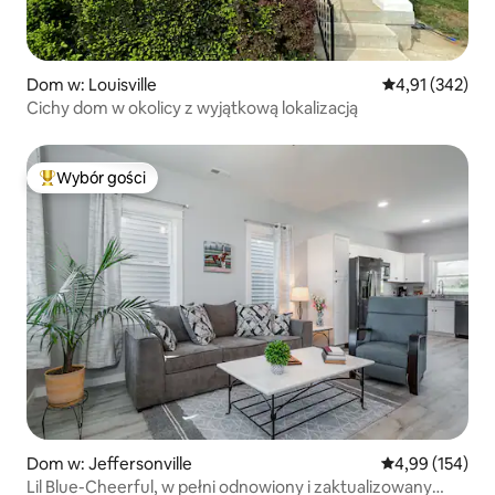
Dom w: Louisville
Średnia ocena: 
4,91 (342)
Cichy dom w okolicy z wyjątkową lokalizacją
Wybór gości
Najpopularniejsze z kategorii Wybór gości
Dom w: Jeffersonville
Średnia ocena: 
4,99 (154)
Lil Blue-Cheerful, w pełni odnowiony i zaktualizowany