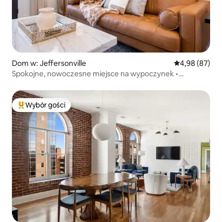
Dom w: Jeffersonville
Średnia ocena:
4,98 (87)
Spokojne, nowoczesne miejsce na wypoczynek •
Doskonała lokalizacja!
Wybór gości
Najpopularniejsze z kategorii Wybór gości