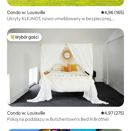
Condo w: Louisville
Średnia ocena: 
4,96 (165)
Ukryty KLEJNOT, nowo umeblowany w bezpiecznej,
wspaniałej okolicy
Wybór gości
Najpopularniejsze z kategorii Wybór gości
Condo w: Louisville
Średnia ocena: 
4,97 (275)
Pokój na poddaszu w Butchertown's Bed N Brothel