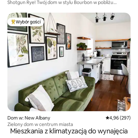
Shotgun Rye! Twój dom w stylu Bourbon w pobliżu
centrum
Wybór gości
Najpopularniejsze z kategorii Wybór gości
Dom w: New Albany
Średnia ocena: 
4,96 (297)
Zielony dom w centrum miasta
Mieszkania z klimatyzacją do wynajęcia