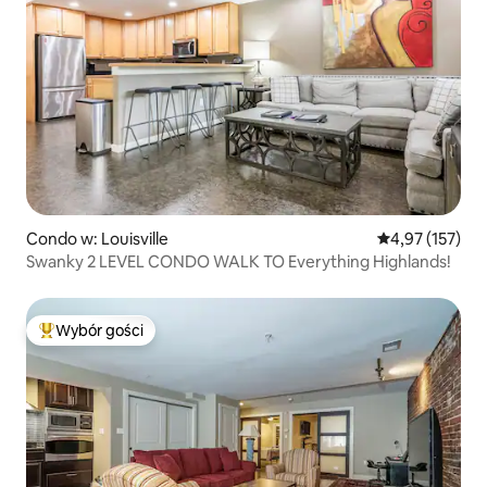
Condo w: Louisville
Średnia ocena: 
4,97 (157)
Swanky 2 LEVEL CONDO WALK TO Everything Highlands!
Wybór gości
Najpopularniejsze z kategorii Wybór gości