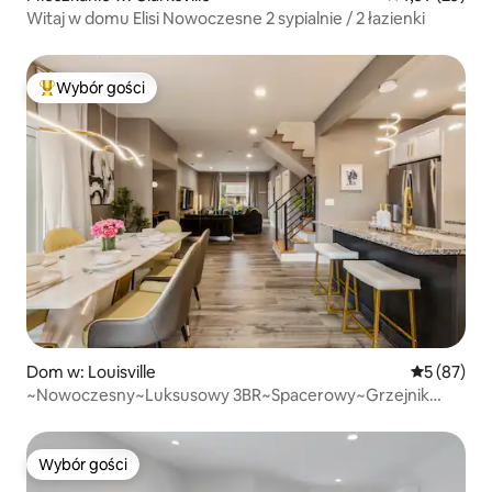
Witaj w domu Elisi Nowoczesne 2 sypialnie / 2 łazienki
Wybór gości
Najpopularniejsze z kategorii Wybór gości
Dom w: Louisville
Średnia oce
5 (87)
~Nowoczesny~Luksusowy 3BR~Spacerowy~Grzejnik
tarasowy
Wybór gości
Wybór gości