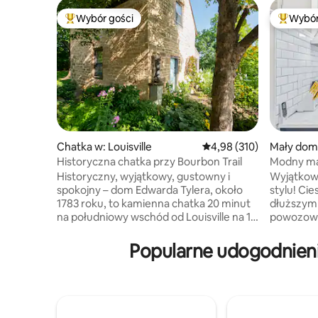
Wybór gości
Wybór
Najpopularniejsze z kategorii Wybór gości
Najpopul
Chatka w: Louisville
Średnia ocena: 4,98 na 5
4,98 (310)
Mały dome
Historyczna chatka przy Bourbon Trail
Modny mał
size
Historyczny, wyjątkowy, gustowny i
Wyjątkow
spokojny – dom Edwarda Tylera, około
stylu! Ci
1783 roku, to kamienna chatka 20 minut
dłuższym 
na południowy wschód od Louisville na 13
powozowni
akrach posiadłości. W pobliżu słynnego
popularny
szlaku burbona, do wynajęcia jest pełna
lokalnych 
Popularne udogodnieni
chatka i duża weranda z widokiem na
idealna! 
staw z fontanną. Na pierwszym piętrze
wyposażon
znajduje się salon/jadalnia/kuchnia z małą
55-calow
rozkładaną sofą i kamiennym kominkiem
dedykowa
(gazowym); łóżko typu queen i pełna
i łóżko ty