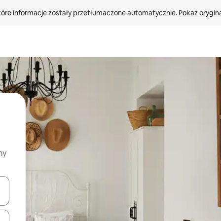
tóre informacje zostały przetłumaczone automatycznie. 
Pokaż orygina
my
o nich za pomocą klawiszy strzałek w górę i w dół lub przeglądać j