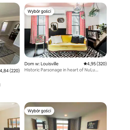
Wybór gości
Wybór gości
Dom w: Louisville
Średnia ocena: 4,95 na 5
4,95 (320)
Historic Parsonage in heart of NuLu
rednia ocena: 4,84 na 5, liczba recenzji: 220
4,84 (220)
action
a
Wybór gości
Wybór gości