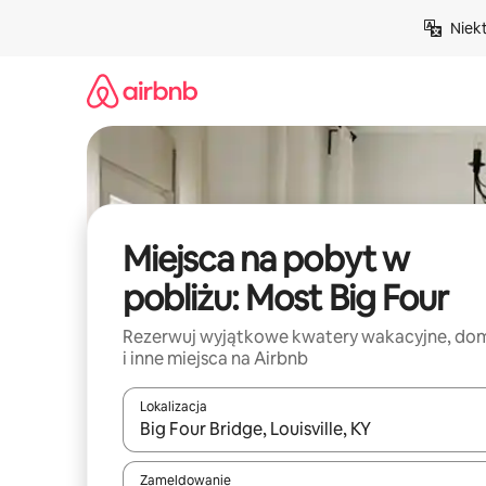
Przejdź
Niek
do
treści
Miejsca na pobyt w
pobliżu: Most Big Four
Rezerwuj wyjątkowe kwatery wakacyjne, do
i inne miejsca na Airbnb
Lokalizacja
Gdy wyniki będą dostępne, możesz poruszać się p
Zameldowanie