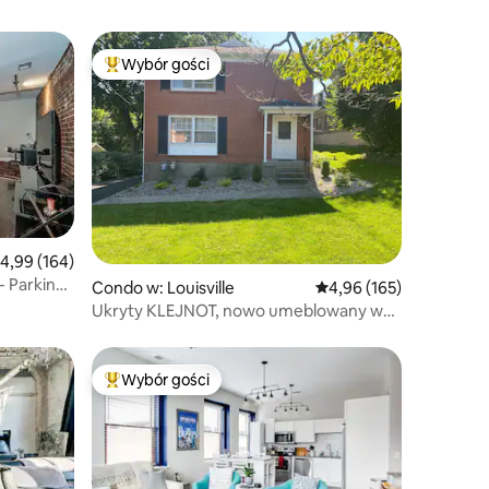
Wybór gości
Wybór gości
Najpopularniejsze z kategorii Wybór gości
rednia ocena: 4,99 na 5, liczba recenzji: 164
4,99 (164)
- Parking
Condo w: Louisville
Średnia ocena: 4,96 na 5
4,96 (165)
Ukryty KLEJNOT, nowo umeblowany w
bezpiecznej, wspaniałej okolicy
Wybór gości
Najpopularniejsze z kategorii Wybór gości