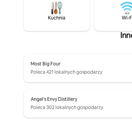
łazienka na drugim piętrze.
Goście bę
Amerykańskie i europejskie antyczne
samodzie
meble i dzieła sztuki witają Cię w
inteligen
Kuchnia
Wi-F
całkowicie odnowionym domu z
dedykowa
centralnym systemem ogrzewania,
Nie możem
wentylacji i klimatyzacji.
ugościć!
Inn
Most Big Four
Poleca 421 lokalnych gospodarzy
Angel's Envy Distillery
Poleca 302 lokalnych gospodarzy