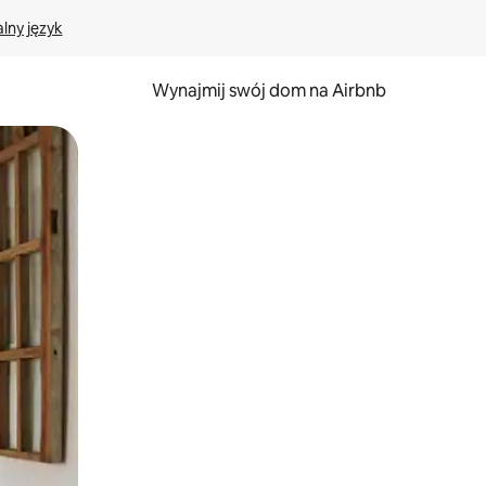
lny język
Wynajmij swój dom na Airbnb
e za pomocą gestów dotykowych lub przesuwania.