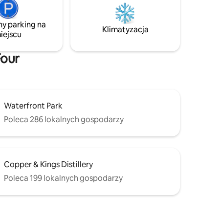
w pojedynkę lub na pobyty służbowe,
e i
z ogrodzonym parkingiem, szybkim Wi-Fi
i wszystkim, co potrzebne na krótkie lub
ny parking na
llwood
Klimatyzacja
dłuższe pobyty.
iejscu
uracjami.
Four
Waterfront Park
Poleca 286 lokalnych gospodarzy
Copper & Kings Distillery
Poleca 199 lokalnych gospodarzy