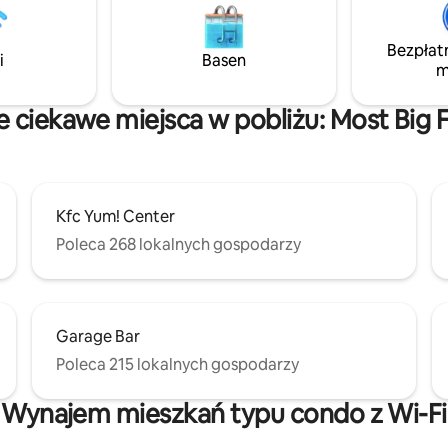
dą mieli prywatność dzięki
znajdują się najlepsze restauracj
lnemu zameldowaniu w
rozrywki w mieście. Zaledwie przecznicę
tnych zamkach i
Bezpłat
dalej znajduje się kompleks Me
i
Basen
nemu miejscu parkingowemu.
m
Arts Center ze sklepami i resta
y się doczekać, by Cię
e ciekawe miejsca w pobliżu: Most Big 
Kfc Yum! Center
Poleca 268 lokalnych gospodarzy
Garage Bar
Poleca 215 lokalnych gospodarzy
Wynajem mieszkań typu condo z Wi-Fi