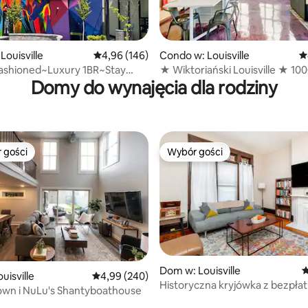
Louisville
Średnia ocena: 4,96 na 5, liczba recenzji: 146
4,96 (146)
Condo w: Louisville
Ś
, liczba recenzji: 275
Fashioned~Luxury 1BR~Stay
★ Wiktoriański Louisville ★ 10
Domy do wynajęcia dla rodziny
ketplace
kwadratowych Glassworks Lof
 gości
Wybór gości
arniejsze z kategorii Wybór gości
Wybór gości
Dom w: Louisville
Ś
uisville
Średnia ocena: 4,99 na 5, liczba recenzji: 240
4,99 (240)
, liczba recenzji: 226
Historyczna kryjówka z bezpł
own i NuLu's Shantyboathouse
parkingiem