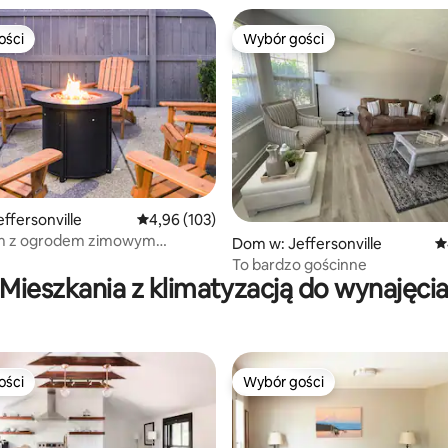
ości
Wybór gości
ości
Wybór gości
, liczba recenzji: 166
ffersonville
Średnia ocena: 4,96 na 5, liczba recenzji: 103
4,96 (103)
m z ogrodem zimowym
Dom w: Jeffersonville
Ś
kiem w pobliżu centrum
To bardzo gościnne
Mieszkania z klimatyzacją do wynajęci
ości
Wybór gości
ości
Wybór gości