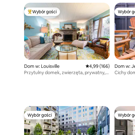
Wybór gości
Wybór g
Najpopularniejsze z kategorii Wybór gości
Wybór g
Dom w: Louisville
Średnia ocena: 4,99 na 5
4,99 (166)
Dom w: Je
Przytulny domek, zwierzęta, prywatny,
Cichy do
wygodny, parking
i palenis
Wybór gości
Wybór g
Wybór gości
Wybór g