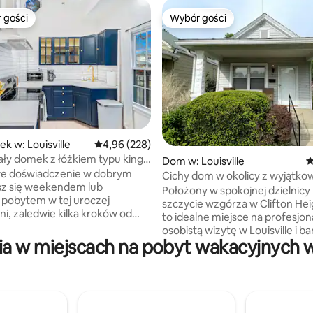
 gości
Wybór gości
arniejsze z kategorii Wybór gości
Wybór gości
, liczba recenzji: 310
k w: Louisville
Średnia ocena: 4,96 na 5, liczba recenzji: 228
4,96 (228)
y domek z łóżkiem typu king-
Dom w: Louisville
Ś
e doświadczenie w dobrym
Cichy dom w okolicy z wyjątko
esz się weekendem lub
lokalizacją
Położony w spokojnej dzielnicy
pobytem w tej uroczej
szczycie wzgórza w Clifton Heig
, zaledwie kilka kroków od
to idealne miejsce na profesjon
ch restauracji, browarów i
osobistą wizytę w Louisville i b
sklepów. Lokalizacja jest
a w miejscach na pobyt wakacyjnych w 
przyjazne dla zwierząt. W ciągu
Wewnątrz znajdziesz w pełni
można dotrzeć do śródmieścia
ą kuchnię, łazienkę, salon z
Waterfront Park, Nulu, Frankfo
ym telewizorem Smart TV,
Avenue, Highlands, Convention
ną przestrzeń do pracy/biurko
a w zaledwie 15 minut do zaby
pu king size na poddaszu.
Churchill Downs. W tych dzieln