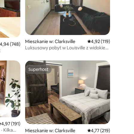
Mieszkanie w: Clarksville
Średnia ocena: 4,92 na 5
4,92 (119)
rednia ocena: 4,94 na 5, liczba recenzji: 748
4,94 (748)
Luksusowy pobyt w Louisville z widokiem
t
na miasto i rzekę
Superhost
Wybór gości
Superhost
rednia ocena: 4,97 na 5, liczba recenzji: 191
4,97 (191)
 Kilka
Mieszkanie w: Clarksville
Średnia ocena: 4,77 na 5
4,77 (219)