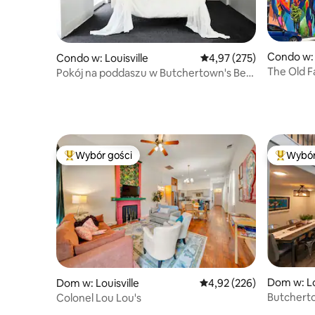
Condo w: 
Condo w: Louisville
Średnia ocena: 4,97 na 5
4,97 (275)
The Old 
Pokój na poddaszu w Butchertown's Bed
Nulu Mar
N Brothel
Wybór gości
Wybór
Najpopularniejsze z kategorii Wybór gości
Najpopul
Dom w: Lo
Dom w: Louisville
Średnia ocena: 4,92 na 5
4,92 (226)
Butchert
Colonel Lou Lou's