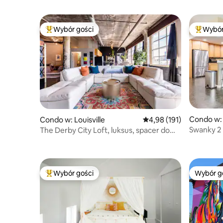
Wybór gości
Wybór
Najpopularniejsze z kategorii Wybór gości
Najpopul
Condo w: 
Condo w: Louisville
Średnia ocena: 4,98 na 5
4,98 (191)
Swanky 2
The Derby City Loft, luksus, spacer do
Everythin
muzeum
Wybór gości
Wybór g
Najpopularniejsze z kategorii Wybór gości
Wybór g