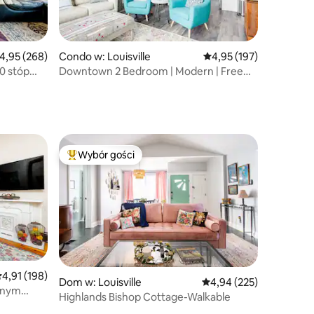
rednia ocena: 4,95 na 5, liczba recenzji: 268
4,95 (268)
Condo w: Louisville
Średnia ocena: 4,95 na 5
4,95 (197)
00 stóp
Downtown 2 Bedroom | Modern | Free
t
Parking | Safe7
Wybór gości
Najpopularniejsze z kategorii Wybór gości
rednia ocena: 4,91 na 5, liczba recenzji: 198
4,91 (198)
Dom w: Louisville
Średnia ocena: 4,94 na 5
4,94 (225)
atnym
Highlands Bishop Cottage-Walkable