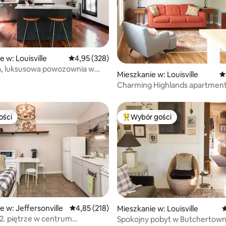
 liczba recenzji: 320
 w: Louisville
Średnia ocena: 4,95 na 5, liczba recenzji: 328
4,95 (328)
a, luksusowa powozownia w
Mieszkanie w: Louisville
Ś
kalizacji
Charming Highlands apartmen
ości
Wybór gości
ości
Najpopularniejsze z kategorii 
, liczba recenzji: 126
e w: Jeffersonville
Średnia ocena: 4,85 na 5, liczba recenzji: 218
4,85 (218)
Mieszkanie w: Louisville
Ś
 2. piętrze w centrum
Spokojny pobyt w Butchertown ·