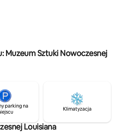
oddzielnym budynku, w odległości
.
krótkiego spaceru od chatki - kuchnia
yczenia
obejmuje piekarnik, kuchenkę, lodówkę,
dzieci,
ekspres do kawy, a będziesz mieć to dla
iken i
siebie) - Weź ze sobą własną pościel (lub
c
kup na miejscu) - brak Wi-Fi na miejscu
Follow us: pleasure arresoe
żu: Muzeum Sztuki Nowoczesnej
ny parking na
Klimatyzacja
iejscu
zesnej Louisiana