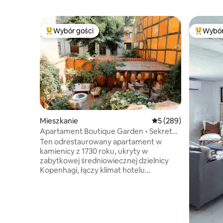
Wybór gości
Wybór
Najpopularniejsze z kategorii Wybór gości
Najpopul
Mieszkanie
Średnia ocena: 5 na 5
5 (289)
Apartament Boutique Garden • Sekretna
oaza na dziedzińcu
Ten odrestaurowany apartament w
kamienicy z 1730 roku, ukryty w
zabytkowej średniowiecznej dzielnicy
Kopenhagi, łączy klimat hotelu
butikowego i wygodne skandynawskie
wnętrza z urokiem starej Kopenhagi.
Goście uwielbiają tę rzadką oazę na
dziedzińcu, spokojne miejsce
wypoczynku ukryte za tętniącymi