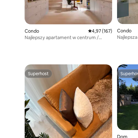
Condo
Condo
Średnia ocena: 4,97 na 5
4,97 (167)
Najlepsza 
Najlepszy apartament w centrum /
najwięks
prywatny apartament luksusowy /
galeria sztuki
Superhost
Superho
Superhost
Superho
Dom