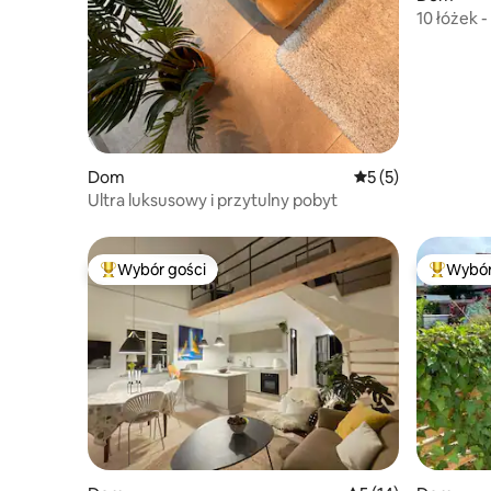
10 łóżek -
schronisk
Dom
Średnia ocena: 5 na
5 (5)
Ultra luksusowy i przytulny pobyt
Wybór gości
Wybór
Najpopularniejsze z kategorii Wybór gości
Najpopul