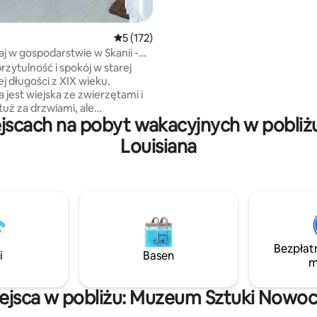
a także bliskość natury w tej
fantastycznie położonej farmie
Dostępne są rowery do wypoż
Średnia ocena: 5 na 5, liczba recenzji: 172
5 (172)
zarówno dla dorosłych, jak i dla 
j w gospodarstwie w Skanii -
dzięki czemu można zwiedzić V
delgren
rzytulność i spokój w starej
Lerberget. Również wiele miejs
j długości z XIX wieku.
parkingowych.
a jest wiejska ze zwierzętami i
tuż za drzwiami, ale
jscach na pobyt wakacyjnych w pobli
nie w pobliżu miasta,
ji, zabawy, zakupów i
Louisiana
asz tu cicho i
nie o powierzchni około 120 m2
lniami, kuchnią, dużym salonem
lewizorem i jadalnią, a także
 toaletą, prysznicem, pralką i
taras z grillem tuż obok
z owcami i końmi. Samochód,
Bezpłat
i
Basen
żesz zaparkować na zewnątrz.
m
ejsca w pobliżu: Muzeum Sztuki Nowoc