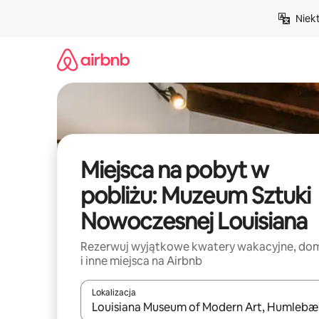
Przejdź
Niek
do
treści
Miejsca na pobyt w
pobliżu: Muzeum Sztuki
Nowoczesnej Louisiana
Rezerwuj wyjątkowe kwatery wakacyjne, do
i inne miejsca na Airbnb
Lokalizacja
Gdy wyniki będą dostępne, możesz poruszać się p