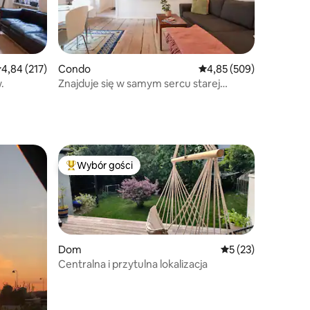
rednia ocena: 4,84 na 5, liczba recenzji: 217
4,84 (217)
Condo
Średnia ocena: 4,85 na 5
4,85 (509)
.
Znajduje się w samym sercu starej
Kopenhagi
Wybór gości
Wybór gości
Najpopularniejsze z kategorii Wybór gości
Dom
Średnia ocena: 5 na
5 (23)
Centralna i przytulna lokalizacja