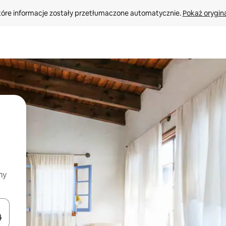
tóre informacje zostały przetłumaczone automatycznie. 
Pokaż orygina
my
o nich za pomocą klawiszy strzałek w górę i w dół lub przeglądać j