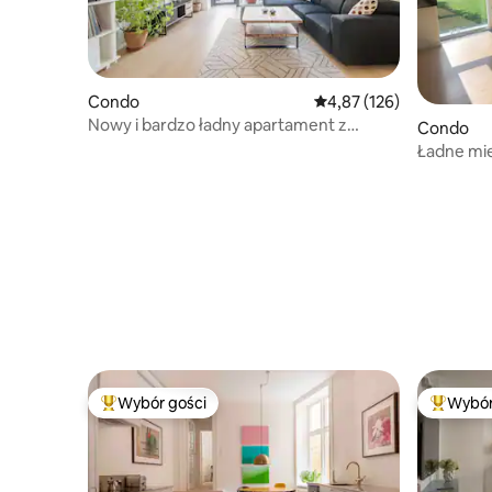
Condo
Średnia ocena: 4,87 na 5
4,87 (126)
Nowy i bardzo ładny apartament z
Condo
widokiem na morze
Ładne mie
Bellacent
Wybór gości
Wybór
Najpopularniejsze z kategorii Wybór gości
Najpopul