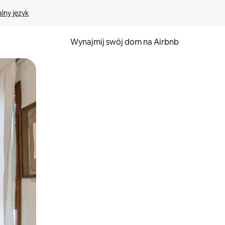
lny język
Wynajmij swój dom na Airbnb
e za pomocą gestów dotykowych lub przesuwania.