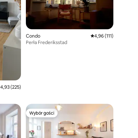
Condo
Średnia ocena: 4,96 na 
4,96 (111)
Perła Frederiksstad
rednia ocena: 4,93 na 5, liczba recenzji: 225
4,93 (225)
Wybór gości
Wybór gości
Wybór gości