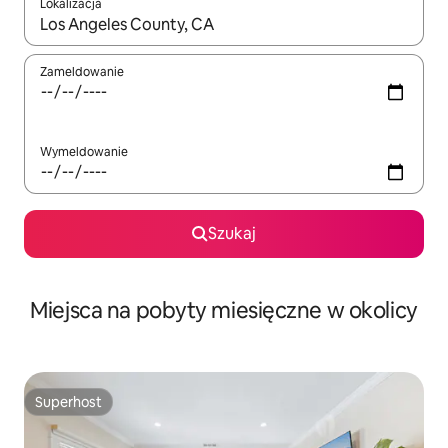
Lokalizacja
Gdy wyniki będą dostępne, możesz poruszać się po nich za pom
Zameldowanie
Wymeldowanie
Szukaj
Miejsca na pobyty miesięczne w okolicy
Superhost
Superhost