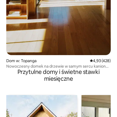
Dom w: Topanga
Średnia ocena: 
4,93 (428)
Nowoczesny domek na drzewie w samym sercu kanionu
Przytulne domy i świetne stawki
Topanga
miesięczne