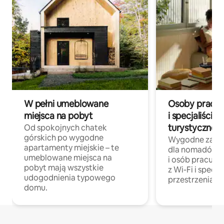
W pełni umeblowane
Osoby pracują
miejsca na pobyt
i specjaliści z
turystycznej
Od spokojnych chatek
górskich po wygodne
Wygodne zakw
apartamenty miejskie – te
dla nomadów 
umeblowane miejsca na
i osób pracując
pobyt mają wszystkie
z Wi-Fi i specja
udogodnienia typowego
przestrzenią do
domu.