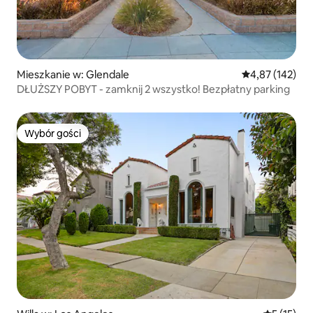
Mieszkanie w: Glendale
Średnia ocena: 
4,87 (142)
DŁUŻSZY POBYT - zamknij 2 wszystko! Bezpłatny parking
Wybór gości
Wybór gości