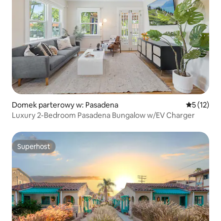
Domek parterowy w: Pasadena
Średnia oce
5 (12)
Luxury 2-Bedroom Pasadena Bungalow w/EV Charger
Superhost
Superhost