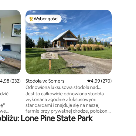
Szeregówk
Wybór gości
Wybór
Wybór gości
Najpopularniejsze z kategorii Wybór gości
Najpopu
Przemyśl
Wi-Fi | Z
Ciesz si
nowocze
rodzinom
Flathead 
spędzani
Sprawdź 
w tym Pa
Mountain 
znajdują 
rednia ocena: 4,98 na 5, liczba recenzji: 232
4,98 (232)
Stodoła w: Somers
Średnia ocena: 4,99 na 5
4,99 (270)
Park jest
Lotnisko
Odnowiona luksusowa stodoła nad
8 min * F
jeziorem Flathead
dzić
Jest to całkowicie odnowiona stodoła
Mountain 
wykonana zgodnie z luksusowymi
Narodowy Glac
ię”
standardami i znajduje się na naszej
miejsce,
owe
farmie przy prywatnej drodze, położonej
liżu: Lone Pine State Park
systemu
na północnym krańcu jeziora Flathead.
s.
Widoki są spektakularne, ponieważ
mieszkamy
można podziwiać 360-stopniowy widok
tóra
na dolinę, jezioro Flathead, Park