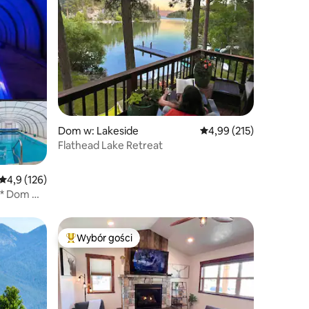
Dom w: Lakeside
Średnia ocena: 4,99 na 5
4,99 (215)
Flathead Lake Retreat
Średnia ocena: 4,9 na 5, liczba recenzji: 126
4,9 (126)
n* Dom w
ń
Wybór gości
Wybór gości
Najpopularniejsze z kategorii Wybór gości