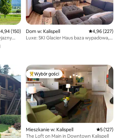
rednia ocena: 4,94 na 5, liczba recenzji: 150
4,94 (150)
Dom w: Kalispell
Średnia ocena: 4,96 na 5
4,96 (227)
yjazny
Luxe: SKI Glacier Haus baza wypadowa,
a
jacuzzi!
Wybór gości
Wybór gości
Najpopularniejsze z kategorii Wybór gości
Mieszkanie w: Kalispell
Średnia ocena: 5 na 
5 (127)
The Loft on Main in Downtown Kalispell