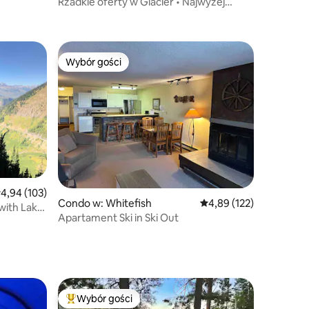
Rzadkie oferty w Glacier • Najwyżej
oceniane • Najlepsza lokalizacja!
Wybór gości
Wybór gości
Wybór gości
rednia ocena: 4,94 na 5, liczba recenzji: 103
4,94 (103)
Condo w: Whitefish
Średnia ocena: 4,89 na 5
4,89 (122)
with Lake
Apartament Ski in Ski Out
Wybór gości
Najpopularniejsze z kategorii Wybór gości