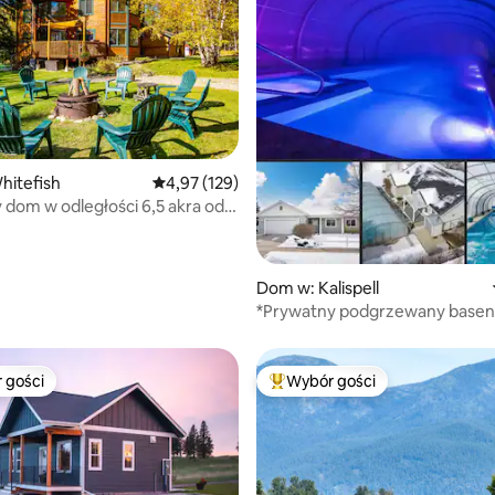
hitefish
Średnia ocena: 4,97 na 5, liczba recenzji: 129
4,97 (129)
 dom w odległości 6,5 akra od
, liczba recenzji: 120
!
Dom w: Kalispell
*Prywatny podgrzewany base
pobliżu obwodnicy i udogodnie
 gości
Wybór gości
arniejsze z kategorii Wybór gości
Najpopularniejsze z kategorii 