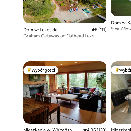
Dom w: Ka
SwanVie
Dom w: Lakeside
Średnia ocena: 5 na 5
5 (111)
Graham Getaway on Flathead Lake
Wybór gości
Wybór
Najpopularniejsze z kategorii Wybór gości
Najpopul
Mieszkanie w: Whitefish
Średnia ocena: 4,96 na 5
4,96 (120)
Mieszkanie