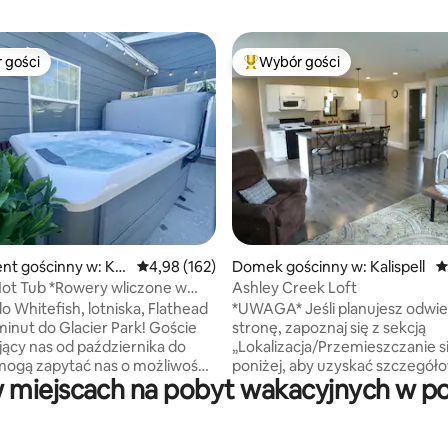
 gości
Wybór gości
arniejsze z kategorii Wybór gości
Najpopularniejsze z kategorii 
, liczba recenzji: 100
t gościnny w: Kali
Średnia ocena: 4,98 na 5, liczba recenzji: 162
4,98 (162)
Domek gościnny w: Kalispell
Ś
ot Tub *Rowery wliczone w
Ashley Creek Loft
jazne dla dzieci* Klimatyzacja!
o Whitefish, lotniska, Flathead
*UWAGA* Jeśli planujesz odwie
nut do Glacier Park! Goście
stronę, zapoznaj się z sekcją
ący nas od października do
„Lokalizacja/Przemieszczanie s
mogą zapytać nas o możliwość
poniżej, aby uzyskać szczegół
miejscach na pobyt wakacyjnych w pob
wierzęcia! Zrelaksuj się w
informacje na temat nowego 
owo odnowionym i stylowym
sprzedaży biletów Glacier Park
cie z ręcznie robionym
Czujemy się zaszczyceni, że 
uchennym i stolikiem kawowym
na terenie tej nieruchomości, k