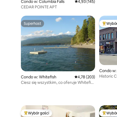
Condo w: Columbia Falls
Średnia ocena: 4,93 na 5
4,93 (145)
Village - 
CEDAR POINTE APT
Superhost
Wybór
Superhost
Najpopul
Condo w: 
Historic 
Condo w: Whitefish
Średnia ocena: 4,78 na 5
4,78 (203)
Montana!
Ciesz się wszystkim, co oferuje Whitefish
Lake!
Wybór gości
Wybór
Najpopularniejsze z kategorii Wybór gości
Najpopul