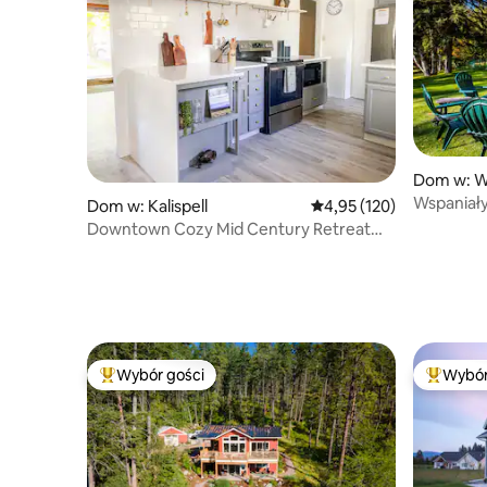
Dom w: W
Wspaniały
Dom w: Kalispell
Średnia ocena: 4,95 na 5
4,95 (120)
Whitefish
Downtown Cozy Mid Century Retreat
with AC
Wybór gości
Wybór
Najpopularniejsze z kategorii Wybór gości
Najpopul