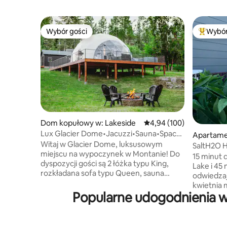
Wybór gości
Wybór
Wybór gości
Najpopul
Dom kopułowy w: Lakeside
Średnia ocena: 4,94 na 5
4,94 (100)
Lux Glacier Dome•Jacuzzi•Sauna•Spacer
Apartamen
2 FlatheadLake
Witaj w Glacier Dome, luksusowym
spell
SaltH2O H
miejscu na wypoczynek w Montanie! Do
cenę! Przy
15 minut d
dyspozycji gości są 2 łóżka typu King,
Lake i 45 mi
rozkładana sofa typu Queen, sauna
odwiedzaj
wewnętrzna, jacuzzi, ognisko, cornhole,
kwietnia 
telewizor, pełna łazienka, aneks
Popularne udogodnienia w 
przywiezienia z
kuchenny, pralka/suszarka i szybkie Wi-
naszym n
Fi. W pobliżu znajduje się jezioro
apartamen
Flathead, browar Tamarack, kawiarnia
blatem k