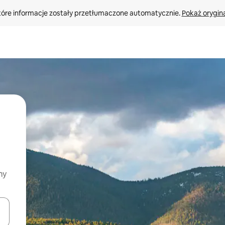
tóre informacje zostały przetłumaczone automatycznie. 
Pokaż orygina
my
o nich za pomocą klawiszy strzałek w górę i w dół lub przeglądać j