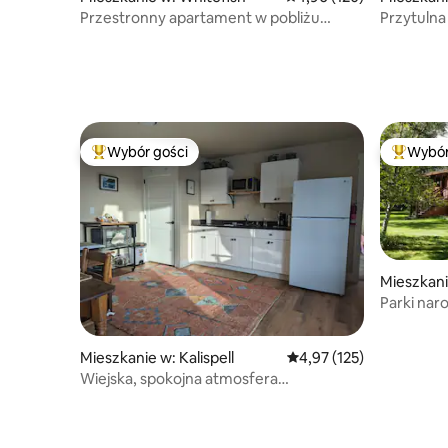
Przestronny apartament w pobliżu
Przytulna
jeziora i góry
miasta.
Wybór gości
Wybór
Najpopularniejsze z kategorii Wybór gości
Najpopul
Mieszkani
Parki nar
National P
Mieszkanie w: Kalispell
Średnia ocena: 4,97 na 5
4,97 (125)
Wiejska, spokojna atmosfera
w północno-zachodnim Kalispell