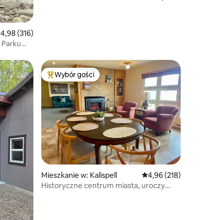
rednia ocena: 4,98 na 5, liczba recenzji: 316
4,98 (316)
 Parku
Wybór gości
Wybór gości
Najpopularniejsze z kategorii Wybór gości
Mieszkanie w: Kalispell
Średnia ocena: 4,96 na 5
4,96 (218)
Historyczne centrum miasta, uroczy
apartament z połowy wieku