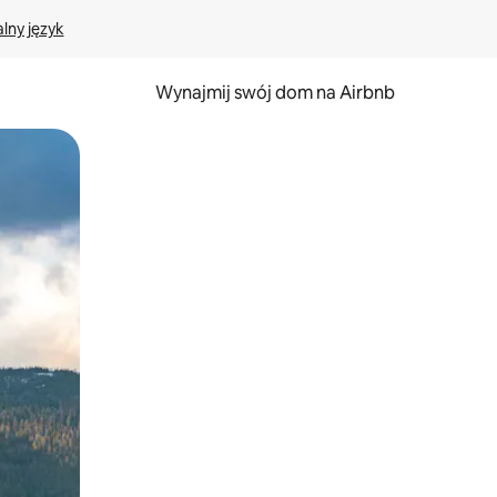
lny język
Wynajmij swój dom na Airbnb
e za pomocą gestów dotykowych lub przesuwania.