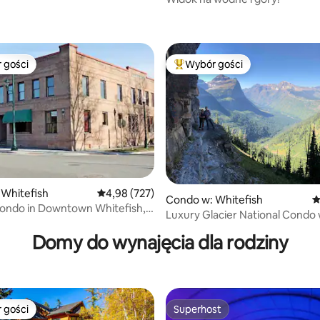
, liczba recenzji: 145
Chair One
 gości
Wybór gości
arniejsze z kategorii Wybór gości
Najpopularniejsze z kategorii 
Whitefish
Średnia ocena: 4,98 na 5, liczba recenzji: 727
4,98 (727)
Condo w: Whitefish
Ś
Condo in Downtown Whitefish,
, liczba recenzji: 203
Luxury Glacier National Condo 
and Ski
Domy do wynajęcia dla rodziny
 gości
Superhost
arniejsze z kategorii Wybór gości
Superhost