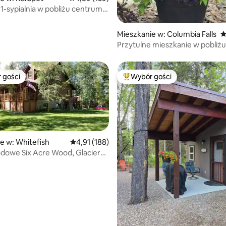
 1-sypialnia w pobliżu centrum
Mieszkanie w: Columbia Falls
Ś
Przytulne mieszkanie w pobliżu
Narodowego Glacier
 gości
Wybór gości
arniejsze z kategorii Wybór gości
Najpopularniejsze z kategorii 
e w: Whitefish
Średnia ocena: 4,91 na 5, liczba recenzji: 188
4,91 (188)
odowe Six Acre Wood, Glacier
ark.
, liczba recenzji: 125