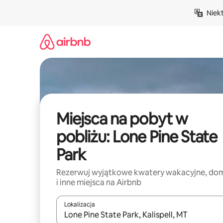
Przejdź
Niek
do
treści
Miejsca na pobyt w
pobliżu: Lone Pine State
Park
Rezerwuj wyjątkowe kwatery wakacyjne, do
i inne miejsca na Airbnb
Lokalizacja
Gdy wyniki będą dostępne, możesz poruszać się p