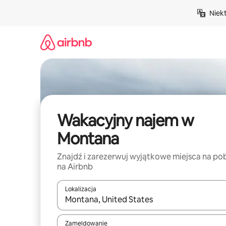
Przejdź
Niek
do
treści
Wakacyjny najem w
Montana
Znajdź i zarezerwuj wyjątkowe miejsca na po
na Airbnb
Lokalizacja
Gdy wyniki będą dostępne, możesz poruszać się p
Zameldowanie