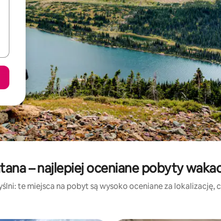
ana – najlepiej oceniane pobyty waka
lni: te miejsca na pobyt są wysoko oceniane za lokalizację, cz