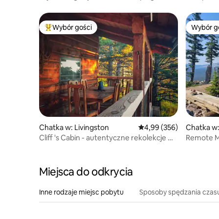
Tubs Dome
dock~AC
Wybór gości
Wybór g
Najpopularniejsze z kategorii Wybór gości
Wybór g
Chatka w: Livingston
Średnia ocena: 4,99 na 5,
4,99 (356)
Chatka w:
Cliff 's Cabin - autentyczne rekolekcje w
Remote M
Montanie
Miejsca do odkrycia
Inne rodzaje miejsc pobytu
Sposoby spędzania czas