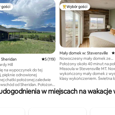
 gości
Wybór gości
arniejsze z kategorii Wybór gości
Najpopularniejsze z kategorii 
, liczba recenzji: 100
Mały domek w: Stevensville
Ś
Nowoczesny mały domek ze
 Sheridan
Średnia ocena: 5 na 5, liczba recenzji: 119
5 (119)
spektakularnymi widokami
Położony około 40 minut na po
rdy Hill
Missoula w Stevensville MT. No
ię na wypoczynek do tej
wykończony mały domek z wys
, pięknie odnowionej
klasy wykończeniem. Świetna lo
nej chatki położonej zaledwie
aby skorzystać z licznych pies
 wschód od Sheridan. Położone
wycieczek, wędkarstwa mucho
udogodnienia w miejscach na wakacje
 gór, z zapierającymi dech
innych atrakcji na świeżym pow
ch widokami na góry,
pięknej dolinie Bitterroot. Duży prysznic
ym niebem i niezapomnianymi
z podwójnymi głowicami prysz
 słońca w Montanie, jest to
urządzenia ze stali nierdzewnej
iejsce na relaks i odpoczynek.
miejsca do gotowania, dwa duż
aj z wygodnego samodzielnego