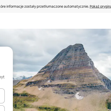
tóre informacje zostały przetłumaczone automatycznie. 
Pokaż orygina
byt
o nich za pomocą klawiszy strzałek w górę i w dół lub przeglądać j