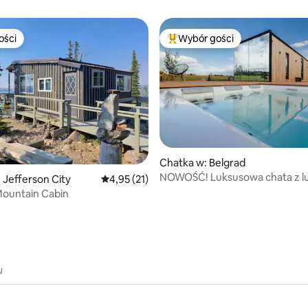
ości
Wybór gości
ości
Najpopularniejsze z kategorii 
Chatka w: Belgrad
NOWOŚĆ! Luksusowa chata z l
 liczba recenzji: 356
 Jefferson City
Średnia ocena: 4,95 na 5, liczba recenzji: 21
4,95 (21)
wanna z hydromasażem, sauna i
ountain Cabin
u