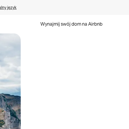
lny język
Wynajmij swój dom na Airbnb
e za pomocą gestów dotykowych lub przesuwania.