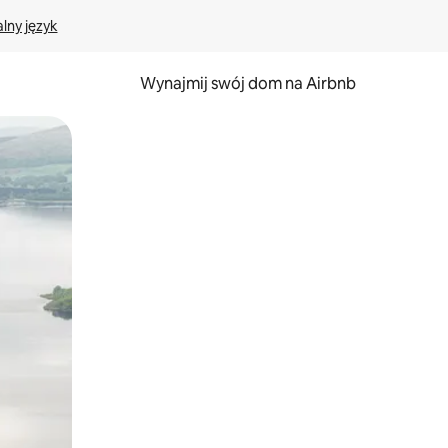
lny język
Wynajmij swój dom na Airbnb
e za pomocą gestów dotykowych lub przesuwania.