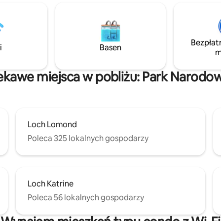
e, śpiewie ptaków i błogich
grillem ma niesamowite widoki,
emrzącej rzeki. Gdy zapada
goście mogą zrelaksować się na
 przytul się wokół ogniska lub
lub szukać cienia w zadaszeniu
c na drewno w domku, planując
może korzystać z ogniska, poko
rzygodę podczas zwiedzania
lub placu zabaw, aby się czymś z
Bezpłat
i
Basen
go Loch Lomond.
skorzystać z kajaków.
m
iekawe miejsca w pobliżu: Park Narodo
Loch Lomond
Poleca 325 lokalnych gospodarzy
Loch Katrine
Poleca 56 lokalnych gospodarzy