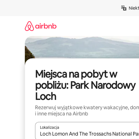
Przejdź
Niek
do
treści
Miejsca na pobyt w
pobliżu: Park Narodowy
Loch
Rezerwuj wyjątkowe kwatery wakacyjne, do
i inne miejsca na Airbnb
Lokalizacja
Gdy wyniki będą dostępne, możesz poruszać się p