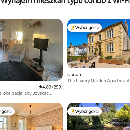
Wynajem mieszkań typu condo z Wi-Fi
st
Wybór gości
st
Najpopularniejsze z kategorii 
, liczba recenzji: 255
Condo
The Luxury Garden Apartment
Park Stirling
Średnia ocena: 4,89 na 5, liczba recenzji: 299
4,89 (299)
 lokalizacja, aby uzyskać
o Loch Lomond
 gości
Wybór gości
arniejsze z kategorii Wybór gości
Najpopularniejsze z kategorii 