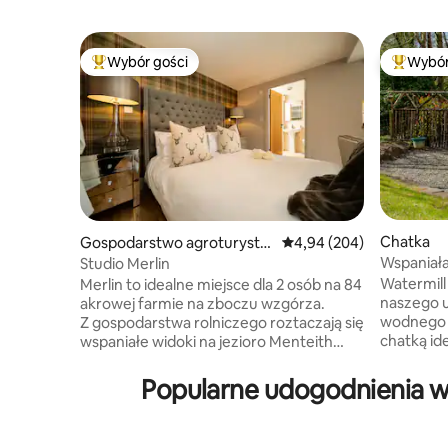
Wybór gości
Wybór
Najpopularniejsze z kategorii Wybór gości
Najpopul
Chatka
Gospodarstwo agroturysty
Średnia ocena: 4,94 na 5,
4,94 (204)
czne
Wspaniała
Studio Merlin
ogrodem 
Watermill
Merlin to idealne miejsce dla 2 osób na 84
naszego 
akrowej farmie na zboczu wzgórza.
wodnego i
Z gospodarstwa rolniczego roztaczają się
chatką ide
wspaniałe widoki na jezioro Menteith
zrelaksować 
i otaczające je wzgórza. Merlin to urocze
oświetlon
miejsce z wszelkimi wygodami: łóżkiem
Popularne udogodnienia w
prywatny
typu king size, małą sofą, aneksem
nad rzeką
kuchennym, bujnym wystrojem
którym m
i prysznicem. Szlafroki, puszyste ręczniki,