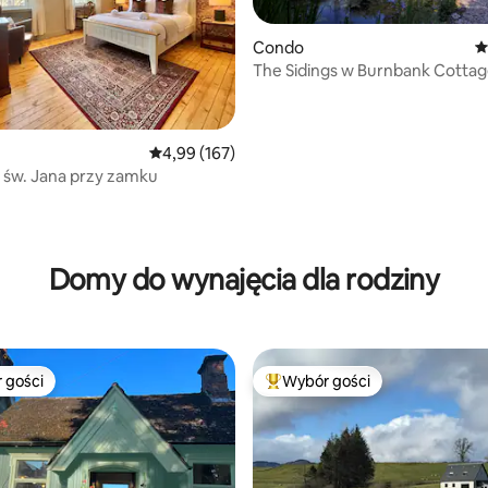
Condo
Ś
The Sidings w Burnbank Cotta
 liczba recenzji: 259
Średnia ocena: 4,99 na 5, liczba recenzji: 167
4,99 (167)
 św. Jana przy zamku
Domy do wynajęcia dla rodziny
 gości
Wybór gości
arniejsze z kategorii Wybór gości
Najpopularniejsze z kategorii 