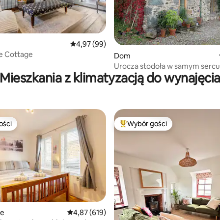
, liczba recenzji: 442
Średnia ocena: 4,97 na 5, liczba recenzji: 99
4,97 (99)
 Cottage
Dom
Urocza stodoła w samym sercu
Mieszkania z klimatyzacją do wynajęci
Balquhidder
ości
Wybór gości
ości
Najpopularniejsze z kategorii 
ie
Średnia ocena: 4,87 na 5, liczba recenzji: 619
4,87 (619)