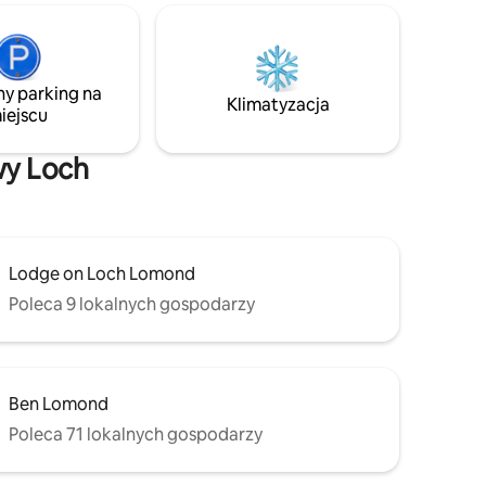
 gdzie
wyposażone, aby zapewnić dużo miejsca
 tarasie
na spotkania towarzyskie. Odległość do
. Każdy
lokalnych atrakcji: Prywatna plaża – na
ju gier
miejscu Cruin – 100 m Duck Bay - 1 km
ająć, lub
ny parking na
Cameron House 1,5 km Lomond Shores –
Klimatyzacja
iejscu
2,5 km World Class Golf – 5-10 minut
jazdy
wy Loch
Lodge on Loch Lomond
Poleca 9 lokalnych gospodarzy
Ben Lomond
Poleca 71 lokalnych gospodarzy