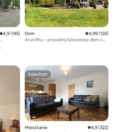
Średnia ocena: 4,9 na 5, liczba recenzji: 145
4,9 (145)
Dom
Średnia ocena: 4,99 na 5
4,99 (120)
Aros Rhu – prywatny luksusowy dom z
a
widokiem na jezioro
Superhost
Wybór gości
Superhost
Mieszkanie
Średnia ocena: 4,9 na 5
4,9 (322)