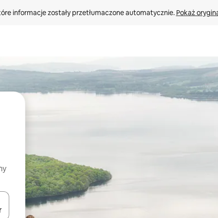
tóre informacje zostały przetłumaczone automatycznie. 
Pokaż orygina
my
o nich za pomocą klawiszy strzałek w górę i w dół lub przeglądać j