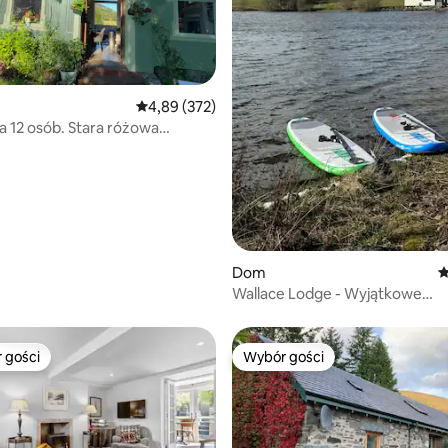
, liczba recenzji: 103
Średnia ocena: 4,89 na 5, liczba recenzji: 372
4,89 (372)
la 12 osób. Stara różowa
 nad jeziorem i rzeką
Dom
Ś
Wallace Lodge - Wyjątkowe
doświadczenie
 gości
Wybór gości
arniejsze z kategorii Wybór gości
Wybór gości