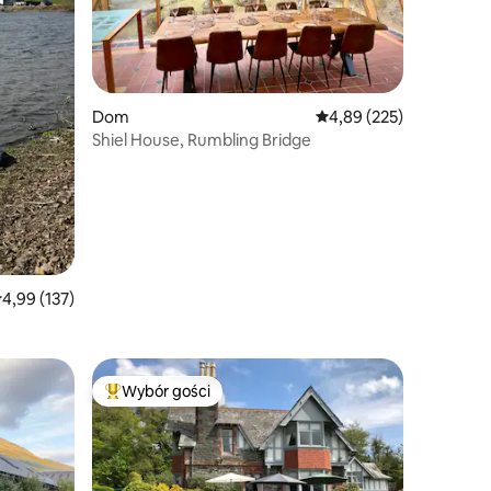
Dom
Średnia ocena: 4,89 na 5
4,89 (225)
Shiel House, Rumbling Bridge
rednia ocena: 4,99 na 5, liczba recenzji: 137
4,99 (137)
Wybór gości
Najpopularniejsze z kategorii Wybór gości