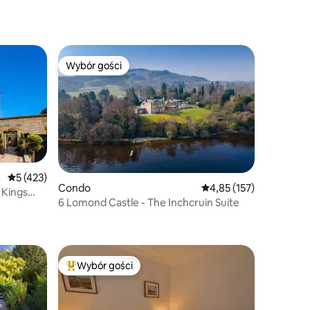
Wybór gości
Wybór gości
Wybór gości
Średnia ocena: 5 na 5, liczba recenzji: 423
5 (423)
Condo
Średnia ocena: 4,85 na 5
4,85 (157)
 Kings
6 Lomond Castle - The Inchcruin Suite
Wybór gości
Wybór gości
Najpopularniejsze z kategorii Wybór gości