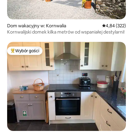
Dom wakacyjny w: Kornwalia
Średnia ocena: 
4,84 (322)
Kornwalijski domek kilka metrów od wspaniałej destylarni!
Wybór gości
Najpopularniejsze z kategorii Wybór gości