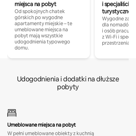
miejsca na pobyt
i specjaliści z
turystycznej
Od spokojnych chatek
górskich po wygodne
Wygodne zakw
apartamenty miejskie – te
dla nomadów 
umeblowane miejsca na
i osób pracując
pobyt mają wszystkie
z Wi-Fi i specja
udogodnienia typowego
przestrzenią do
domu.
Udogodnienia i dodatki na dłuższe
pobyty
Umeblowane miejsca na pobyt
W pełni umeblowane obiekty z kuchnią