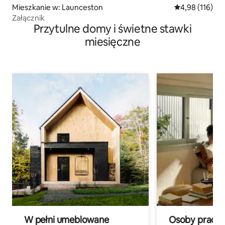
Mieszkanie w: Launceston
Średnia ocena: 
4,98 (116)
Załącznik
Przytulne domy i świetne stawki
miesięczne
W pełni umeblowane
Osoby pracują