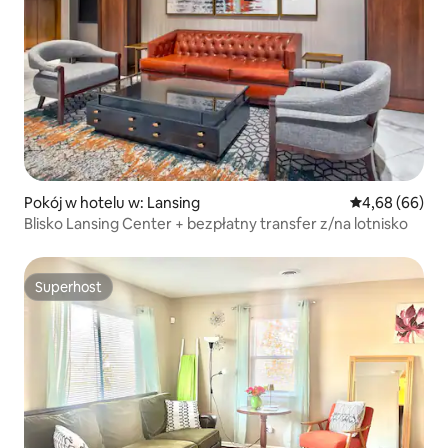
Pokój w hotelu w: Lansing
Średnia ocena:
4,68 (66)
Blisko Lansing Center + bezpłatny transfer z/na lotnisko
Superhost
Superhost