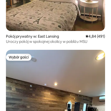
Pokój prywatny w: East Lansing
Średnia ocena: 
4,84 (491)
Uroczy pokój w spokojnej okolicy w pobliżu MSU
Wybór gości
Wybór gości