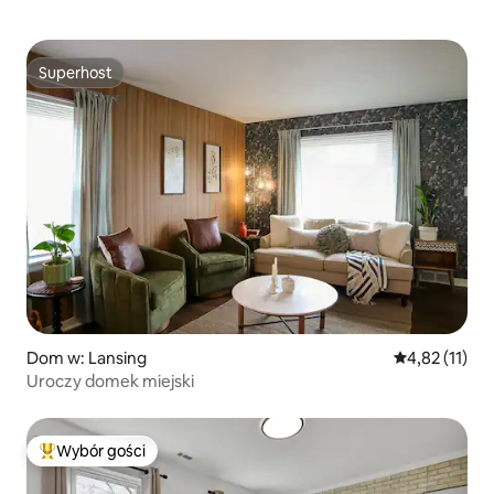
Superhost
Superhost
Dom w: Lansing
Średnia ocena:
4,82 (11)
Uroczy domek miejski
Wybór gości
Najpopularniejsze z kategorii Wybór gości