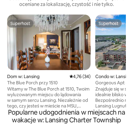
oceniane za lokalizację, czystość i nie tylko.
Superhost
Superhost
Superhost
Superhost
Dom w: Lansing
Średnia ocena: 4,76 na 5, liczba
4,76 (34)
Condo w: Lansing
The Blue Porch przy 1510
Gorgeous Apt - Wa
Lansing Center
Witamy w The Blue Porch at 1510, Twoim
Znajduje się w sa
wyluzowanym miejscu do lądowania
idealnie blisko ws
w samym sercu Lansing. Niezależnie od
Bezpośrednio nap
tego, czy jesteś w mieście na MSU,
Lansing Lugnuts i 
Popularne udogodnienia w miejscach na
konferencję, golfa, czy przygodę w
od Lansing Center
Michigan, ten uroczy dom w stylu
sklepów, restauracj
wakacje w: Lansing Charter Township
vintage oferuje wszystko, czego
apartament oferuj
potrzebujesz, aby poczuć się
ucieczkę. Wnętrze