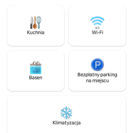
zrelaksowanym, otoczonym opieką i
światłem i eleganc
gotowym do odkrywania. Wewnątrz
pomieszczenie ur
znajdziesz podłogi z drewna, łukowe
nowoczesnym styl
drzwi, przytulną kuchnię w stylu
znajdują się miejs
wiejskiego domu i przestronną sypialnię,
i wszystkie niezb
w której można się rozciągnąć. Za
przygotowywania 
Kuchnia
Wi-Fi
osłoniętą werandą znajduje się prywatna
a także kilka miejs
oaza. Czekają na Ciebie sznury lampek,
prywatny balkon, 
wygodne siedzenia i idealny powiew
pracy i wygodna sy
wiatru.
Bezpłatny parking
Basen
na miejscu
Klimatyzacja