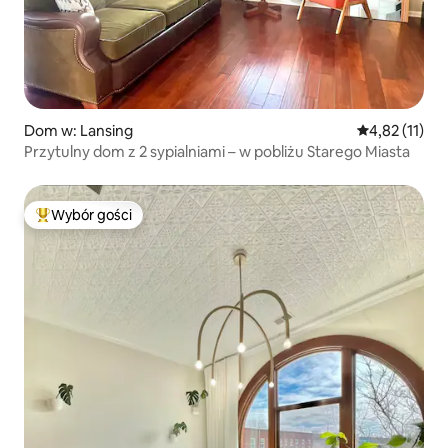
Dom w: Lansing
Średnia ocena:
4,82 (11)
Przytulny dom z 2 sypialniami – w pobliżu Starego Miasta
Wybór gości
Najpopularniejsze z kategorii Wybór gości