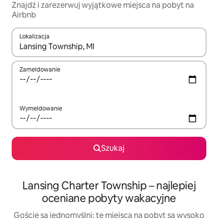
Znajdź i zarezerwuj wyjątkowe miejsca na pobyt na
Airbnb
Lokalizacja
Gdy wyniki będą dostępne, możesz poruszać się po nich za pom
Zameldowanie
Wymeldowanie
Szukaj
Lansing Charter Township – najlepiej
oceniane pobyty wakacyjne
Goście są jednomyślni: te miejsca na pobyt są wysoko