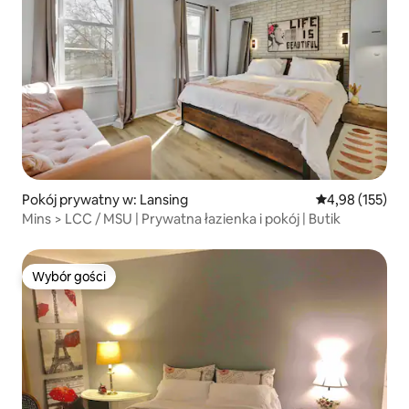
Pokój prywatny w: Lansing
Średnia ocena: 
4,98 (155)
Mins > LCC / MSU | Prywatna łazienka i pokój | Butik
Wybór gości
Wybór gości