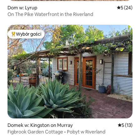
Dom w: Lyrup
Średnia oce
5 (24)
On The Pike Waterfront in the Riverland
Wybór gości
Najpopularniejsze z kategorii Wybór gości
Domek w: Kingston on Murray
Średnia oce
5 (13)
Figbrook Garden Cottage • Pobyt w Riverland