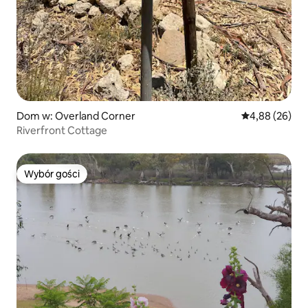
Dom w: Overland Corner
Średnia ocena:
4,88 (26)
Riverfront Cottage
Wybór gości
Wybór gości