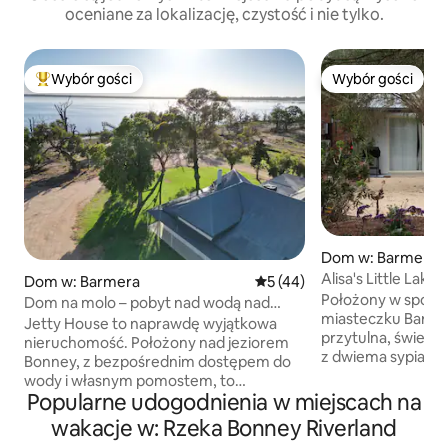
oceniane za lokalizację, czystość i nie tylko.
Wybór gości
Wybór gości
Najpopularniejsze z kategorii Wybór gości
Wybór gości
Dom w: Barmera
Alisa's Little Lak
Dom w: Barmera
Średnia ocena: 5 na 5, liczba
5 (44)
z widokiem na jezi
Położony w spoko
Dom na molo – pobyt nad wodą nad
miasteczku Barme
jeziorem Bonney
Jetty House to naprawdę wyjątkowa
przytulna, świeżo
nieruchomość. Położony nad jeziorem
z dwiema sypialni
Bonney, z bezpośrednim dostępem do
wygodnie pomieści
wody i własnym pomostem, to
też pomieścić 5 os
Popularne udogodnienia w miejscach na
naprawdę wspaniałe miejsce na
Zwierzęta nie są akce
wypoczynek. Posiadłość położona jest
wakacje w: Rzeka Bonney Riverland
Riverland Boarding
na terenie o powierzchni 36 hektarów