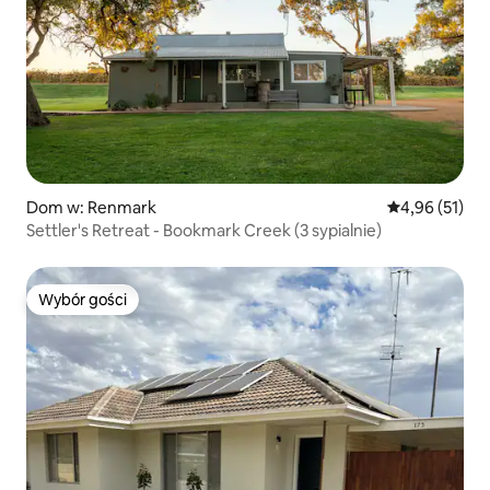
Dom w: Renmark
Średnia ocena:
4,96 (51)
Settler's Retreat - Bookmark Creek (3 sypialnie)
Wybór gości
Wybór gości