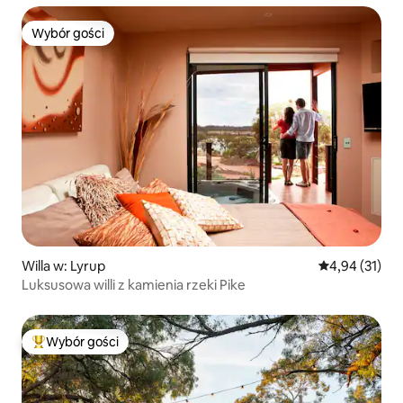
Wybór gości
Wybór gości
Willa w: Lyrup
Średnia ocena:
4,94 (31)
Luksusowa willi z kamienia rzeki Pike
Wybór gości
Najpopularniejsze z kategorii Wybór gości