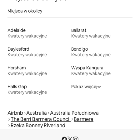
Miejsca w okolicy
Adelaide
Ballarat
Kwatery wakacyjne
Kwatery wakacyjne
Daylesford
Bendigo
Kwatery wakacyjne
Kwatery wakacyjne
Horsham
Wyspa Kangura
Kwatery wakacyjne
Kwatery wakacyjne
Halls Gap
Pokaż więcej
Kwatery wakacyjne
Airbnb
Australia
Australia Południowa
The Berri Barmera Council
Barmera
Rzeka Bonney Riverland