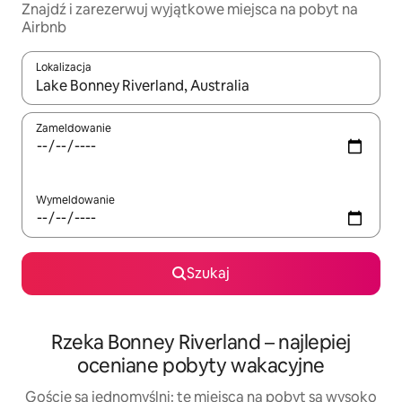
Znajdź i zarezerwuj wyjątkowe miejsca na pobyt na
Airbnb
Lokalizacja
Gdy wyniki będą dostępne, możesz poruszać się po nich za pom
Zameldowanie
Wymeldowanie
Szukaj
Rzeka Bonney Riverland – najlepiej
oceniane pobyty wakacyjne
Goście są jednomyślni: te miejsca na pobyt są wysoko