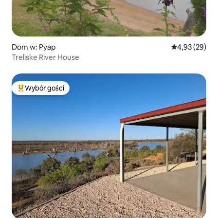
Dom w: Pyap
Średnia ocena:
4,93 (29)
Treliske River House
Wybór gości
Najpopularniejsze z kategorii Wybór gości