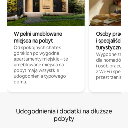
W pełni umeblowane
Osoby pracują
miejsca na pobyt
i specjaliści z
turystycznej
Od spokojnych chatek
górskich po wygodne
Wygodne zakw
apartamenty miejskie – te
dla nomadów 
umeblowane miejsca na
i osób pracując
pobyt mają wszystkie
z Wi-Fi i specja
udogodnienia typowego
przestrzenią do
domu.
Udogodnienia i dodatki na dłuższe
pobyty