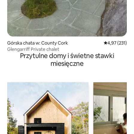
Górska chata w: County Cork
Średnia ocena: 
4,97 (231)
Glengarriff Private chalet
Przytulne domy i świetne stawki
miesięczne