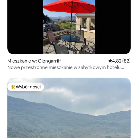
Mieszkanie w: Glengarriff
Średnia ocena:
4,82 (82)
Nowe przestronne mieszkanie w zabytkowym hotelu
Golf Links
Wybór gości
Najpopularniejsze z kategorii Wybór gości