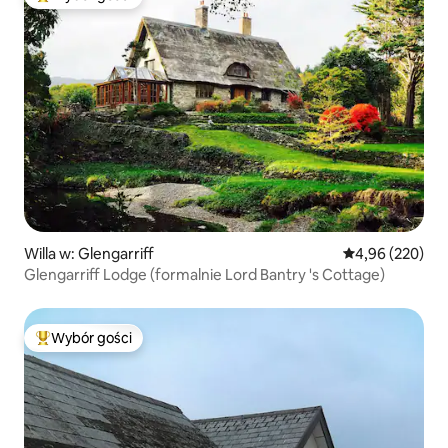
Najpopularniejsze z kategorii Wybór gości
Willa w: Glengarriff
Średnia ocena: 
4,96 (220)
Glengarriff Lodge (formalnie Lord Bantry 's Cottage)
Wybór gości
Najpopularniejsze z kategorii Wybór gości