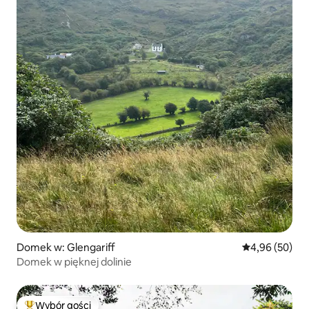
Domek w: Glengariff
Średnia ocena:
4,96 (50)
Domek w pięknej dolinie
Wybór gości