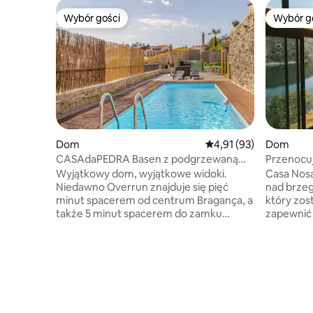
Wybór gości
Wybór g
Wybór gości
Wybór g
Dom
Średnia ocena: 4,91 na 
4,91 (93)
Dom
CASAdaPEDRA Basen z podgrzewaną
Przenocuj
wodą w centrum Bragança
sercu Rib
Wyjątkowy dom, wyjątkowe widoki.
Casa Nosa
Niedawno Overrun znajduje się pięć
nad brzeg
minut spacerem od centrum Bragança, a
który zos
także 5 minut spacerem do zamku
zapewnić Ci p
Bragança (historyczne centrum). W
małej wio
domu znajduje się kilka dziedzińców, na
piesze wy
których można korzystać z grilla , basenu
Pasarelas 
, zrelaksować się w amoku lub opalać się.
degustacj
Zdjęcia są oświecające. PRZESTRZEŃ jest
samej wio
TAK WYJĄTKOWA, ŻE MA SPOKÓJ
widokowe 
WIEJSKIEJ PRZESTRZENI, ALE znajduje
spokojem 