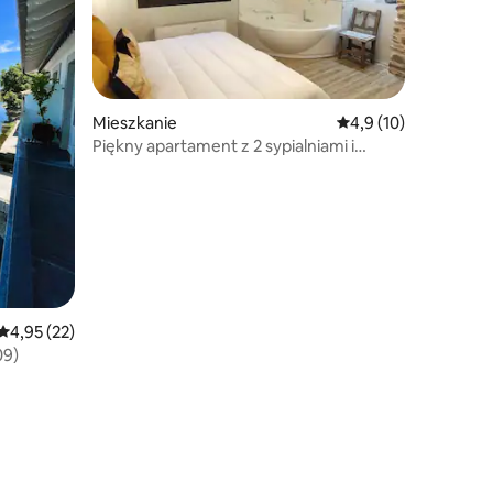
Mieszkanie
Średnia ocena: 4,9 na 
4,9 (10)
Piękny apartament z 2 sypialniami i
wanną z hydromasażem
Średnia ocena: 4,95 na 5, liczba recenzji: 22
4,95 (22)
09)