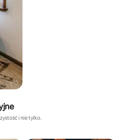
yjne
ystość i nie tylko.