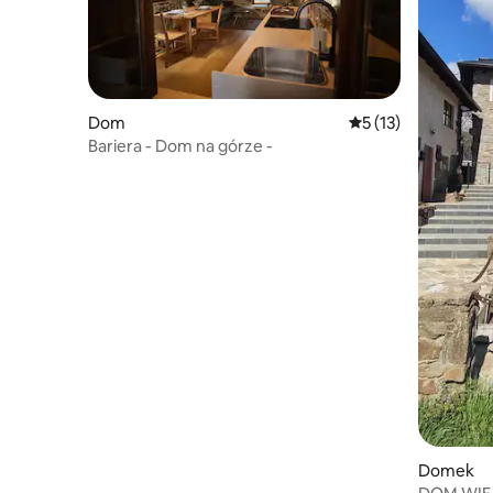
Dom
Średnia ocena: 5 na 
5 (13)
Bariera - Dom na górze -
Domek