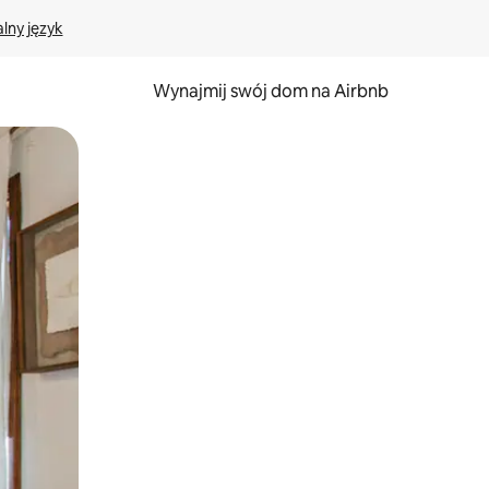
lny język
Wynajmij swój dom na Airbnb
e za pomocą gestów dotykowych lub przesuwania.