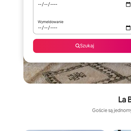
Wymeldowanie
Szukaj
La 
Goście są jednomyś