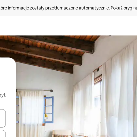
tóre informacje zostały przetłumaczone automatycznie. 
Pokaż orygina
byt
o nich za pomocą klawiszy strzałek w górę i w dół lub przeglądać j