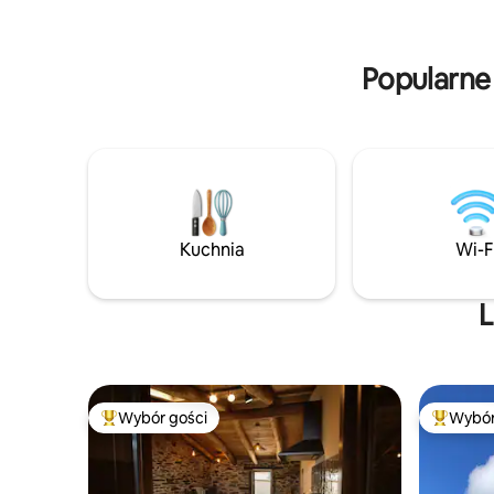
się W CENTRUM MIASTA BRAGANÇA . Z
imponującymi 
podgrzewanego basenu można
minut od P
korzystać do listopada i od lutego .
wszystkie
Popularne
Kuchnia
Wi-F
L
Wybór gości
Wybór
Najpopularniejsze z kategorii Wybór gości
Najpopul