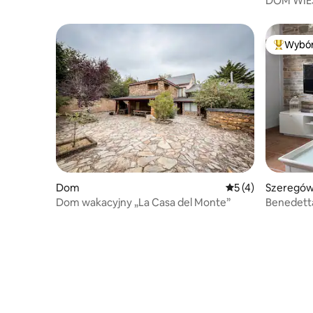
DOM WIEJ
Wybór
Najpopul
Dom
Średnia ocena: 5 na
5 (4)
Szeregó
Dom wakacyjny „La Casa del Monte”
Benedetta
744