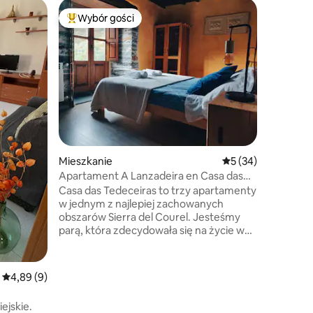
Dom
Wybór gości
Wybór g
Najpopularniejsze z kategorii Wybór gości
Wybór g
El Ramay
z zadasz
Ucieknij 
maleńkiej
się zatrz
z wiekow
kominkiem
Wyjdź na 
szlaki, k
progiem. 
spokój, 
Mieszkanie
Średnia ocena: 5 na 
5 (34)
wrażenia 
w odległ
Apartament A Lanzadeira en Casa das
4 parków
Tecedeiras
Casa das Tedeceiras to trzy apartamenty
Portugalii
w jednym z najlepiej zachowanych
obszarów Sierra del Courel. Jesteśmy
parą, która zdecydowała się na życie w
tych górach i odnowienie starego domu
z zachowaniem oryginalnych materiałów
– kamienia i drewna kasztanowego. W
Średnia ocena: 4,89 na 5, liczba recenzji: 9
4,89 (9)
rezultacie powstały trzy oddzielne
apartamenty dla 5 i 6 osób, które dzięki
ejskie.
przestrzeniom wspólnym można