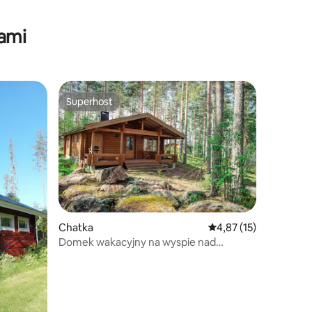
tami
Superhost
Wybór gości
Superhost
Chatka
Średnia ocena: 4,87 na 
4,87 (15)
Domek wakacyjny na wyspie nad
jeziorem Saimaa