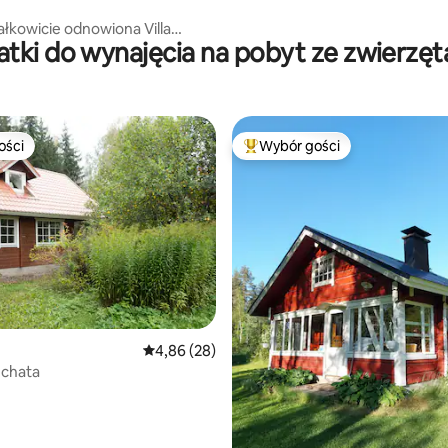
całkowicie odnowiona Villa
tki do wynajęcia na pobyt ze zwierzę
 by Kymijoki
ości
Wybór gości
ości
Najpopularniejsze z kategorii 
Średnia ocena: 4,86 na 5, liczba recenzji: 28
4,86 (28)
 chata