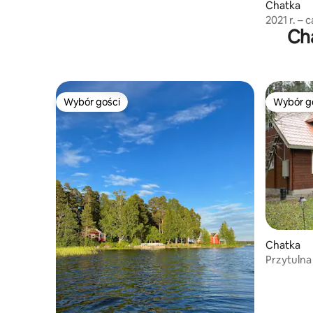
Chatka
2021 r. – 
Cha
Hannamari
Wybór gości
Wybór g
Wybór gości
Wybór g
Chatka
Przytulna