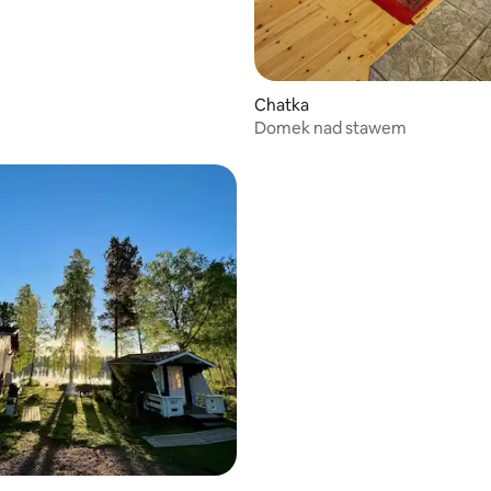
Chatka
Domek nad stawem
 liczba recenzji: 340