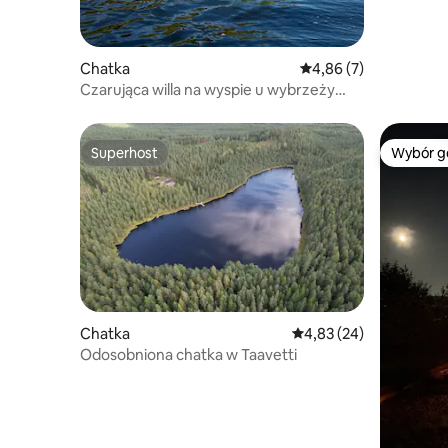
Chatka
Średnia ocena: 4,86 na
4,86 (7)
Czarująca willa na wyspie u wybrzeży
Kotki
Superhost
Wybór g
Superhost
Wybór g
Chatka
Średnia ocena: 4,83 na 
4,83 (24)
Odosobniona chatka w Taavetti