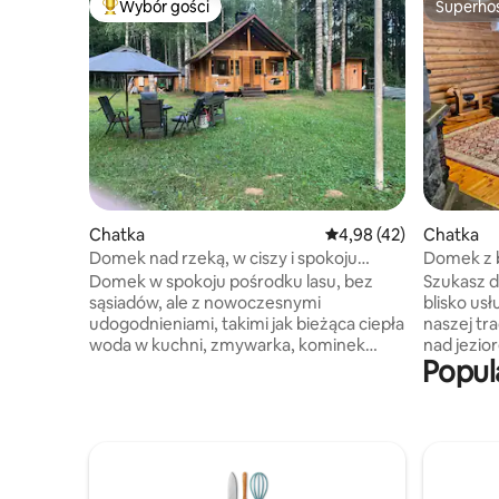
Wybór gości
Superho
Najpopularniejsze z kategorii Wybór gości
Superho
Chatka
Średnia ocena: 4,98 na 
4,98 (42)
Chatka
Domek nad rzeką, w ciszy i spokoju
Domek z ba
natury
Również 
Domek w spokoju pośrodku lasu, bez
Szukasz d
sąsiadów, ale z nowoczesnymi
blisko us
udogodnieniami, takimi jak bieżąca ciepła
naszej tra
woda w kuchni, zmywarka, kominek
nad jeziorem! Domek wypo
Popul
i ogrzewanie elektryczne. Z sauny
w nowocze
opalanej drewnem możesz zanurzyć się
Na plaży 
w rzecze, po której możesz również
drewnem, 
odbyć krótkie wyprawy wioślarskie.
doprowadz
Dobre tereny do spędzania czasu na
Uwaga! Mu
świeżym powietrzu, wędkowania,
saunę opa
grzybobrania i zbierania jagód. Budynek
myć. W dom