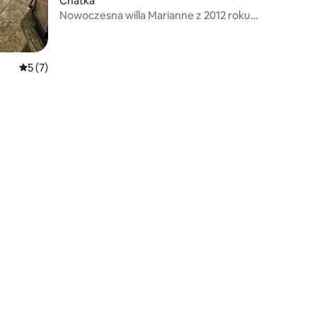
Chatka
Nowoczesna willa Marianne z 2012 roku
nad rzeką Kymijoki
Średnia ocena: 5 na 5, liczba recenzji: 7
5 (7)