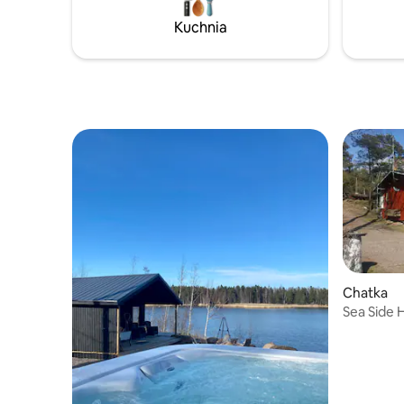
gospodarczy ma własną przestrzeń
20–25 min
Kuchnia
i duże łóżko podwójne, a główny
i centrum
budynek ma rozkładaną sofę oraz łóżko
oraz mnie
i materac na werandzie. Elektroniczna
metropoli
toaleta zewnętrzna z ogrzewaniem.
imprezow
Miejsce na cały rok.
Chatka
Sea Side 