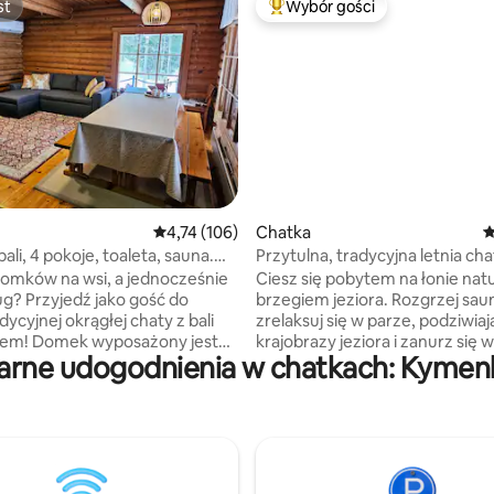
st
Wybór gości
st
Najpopularniejsze z kategorii 
5, liczba recenzji: 42
Średnia ocena: 4,74 na 5, liczba recenzji: 106
4,74 (106)
Chatka
Ś
li, 4 pokoje, toaleta, sauna.
Przytulna, tradycyjna letnia cha
zimą!
omków na wsi, a jednocześnie
Ciesz się pobytem na łonie nat
ług? Przyjedź jako gość do
brzegiem jeziora. Rozgrzej sau
dycyjnej okrągłej chaty z bali
zrelaksuj się w parze, podziwiaj
sażony jest
krajobrazy jeziora i zanurz się w
arne udogodnienia w chatkach: Kymen
sne udogodnienia i toaletę.
wodzie jeziora. Park Narodowy Repovesi
znajduje się sauna opalana
znajduje się kilka kilometrów dal
do której woda jest
więc połączenie wypoczynku 
ana z jeziora lub domku.
wędrówkami jest świetnym po
sisz wiedzieć, jak rozgrzać
Oprócz domku na miejscu znajd
laną drewnem i jak się w niej
domek grillowy, w którym moż
ku nie ma prysznica. Tylko
również spędzić noc. Na brzeg