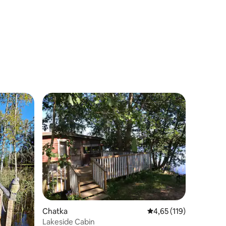
Wybór gości
Chatka
Średnia ocena: 4,65 na 5
4,65 (119)
Lakeside Cabin