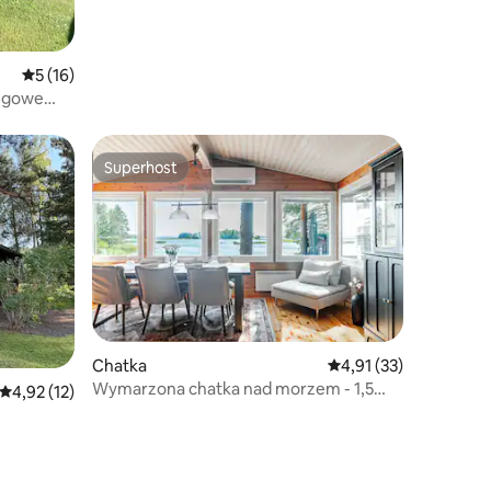
Średnia ocena: 5 na 5, liczba recenzji: 16
5 (16)
ngowe
Superhost
Superhost
Chatka
Średnia ocena: 4,91 na 
4,91 (33)
Wymarzona chatka nad morzem - 1,5
Średnia ocena: 4,92 na 5, liczba recenzji: 12
4,92 (12)
godziny od Helsinek