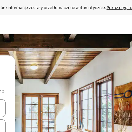
tóre informacje zostały przetłumaczone automatycznie. 
Pokaż orygina
nb
o nich za pomocą klawiszy strzałek w górę i w dół lub przeglądać j