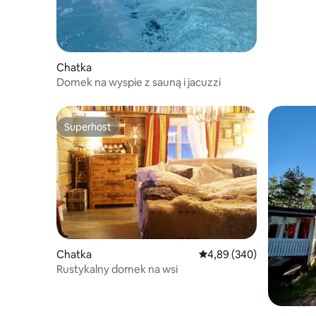
Chatka
Domek na wyspie z sauną i jacuzzi
Superhost
Superhost
Chatka
Średnia ocena: 4,89 na 5,
4,89 (340)
Rustykalny domek na wsi