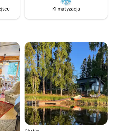
słowa.
Oszałamiająca przyroda o każdej porze
ejscu
Klimatyzacja
na
roku. Nieco ponad godzinę drogi od
ńskie
Helsinek, najbliższy sklep w odległości
15 minut jazdy.