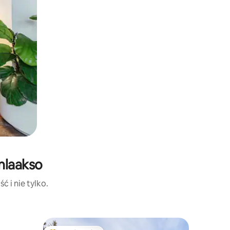
nlaakso
ć i nie tylko.
Chatka