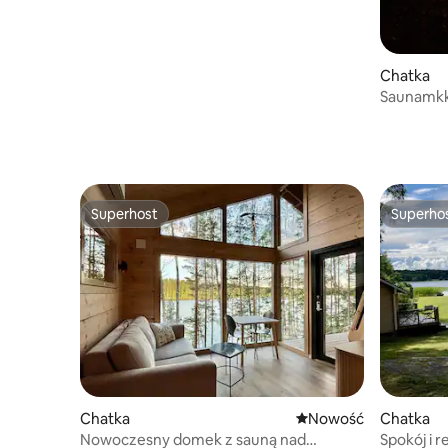
Chatka
Saunamkk
Superhost
Superho
Superhost
Superho
Chatka
Nowe miejsce pobytu
Nowość
Chatka
Nowoczesny domek z sauną nad
Spokój i 