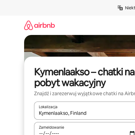
Przejdź
Niek
do
treści
Kymenlaakso – chatki na
pobyt wakacyjny
Znajdź i zarezerwuj wyjątkowe chatki na Airb
Lokalizacja
Gdy wyniki będą dostępne, możesz poruszać się p
Zameldowanie