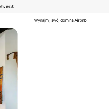
lny język
Wynajmij swój dom na Airbnb
e za pomocą gestów dotykowych lub przesuwania.