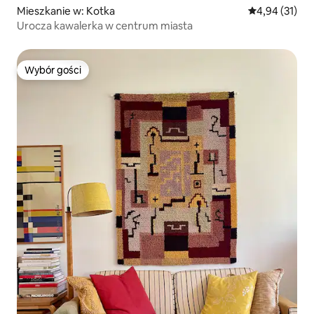
Mieszkanie w: Kotka
Średnia ocena:
4,94 (31)
Urocza kawalerka w centrum miasta
Wybór gości
Wybór gości