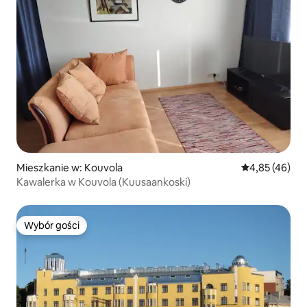
Mieszkanie w: Kouvola
Średnia ocena:
4,85 (46)
Kawalerka w Kouvola (Kuusaankoski)
Wybór gości
Wybór gości