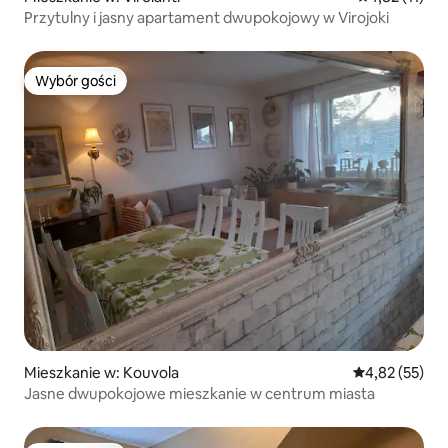
Przytulny i jasny apartament dwupokojowy w Virojoki
Wybór gości
Wybór gości
Mieszkanie w: Kouvola
Średnia ocena:
4,82 (55)
Jasne dwupokojowe mieszkanie w centrum miasta