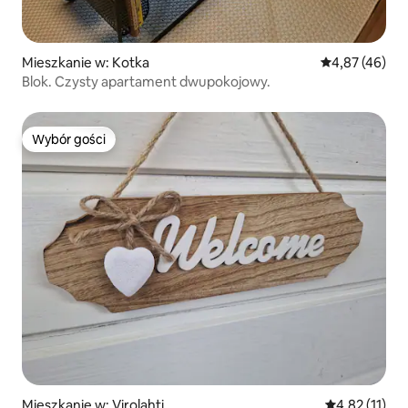
Mieszkanie w: Kotka
Średnia ocena:
4,87 (46)
Blok. Czysty apartament dwupokojowy.
Wybór gości
Wybór gości
Mieszkanie w: Virolahti
Średnia ocena:
4,82 (11)