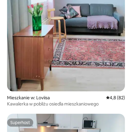
Mieszkanie w: Loviisa
Średnia ocena
4,8 (82)
Kawalerka w pobliżu osiedla mieszkaniowego
Superhost
Superhost