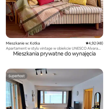
Mieszkanie w: Kotka
Średnia ocena:
4,92 (48)
Apartament w stylu vintage w obiekcie UNESCO Alvara
Mieszkania prywatne do wynajęcia
Aalto
Superhost
Superhost