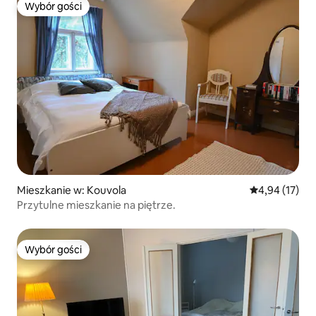
Wybór gości
Wybór gości
Mieszkanie w: Kouvola
Średnia ocena:
4,94 (17)
Przytulne mieszkanie na piętrze.
Wybór gości
Wybór gości