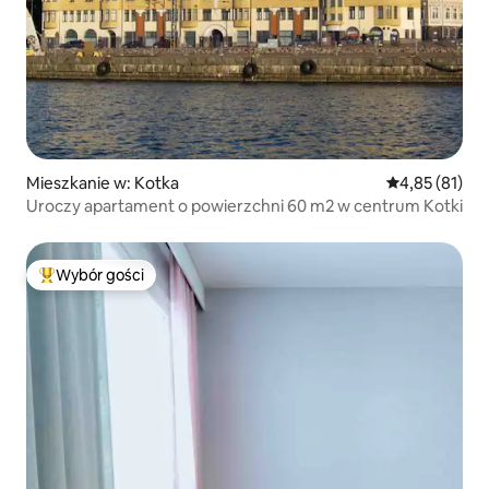
Mieszkanie w: Kotka
Średnia ocena:
4,85 (81)
Uroczy apartament o powierzchni 60 m2 w centrum Kotki
Wybór gości
Najpopularniejsze z kategorii Wybór gości