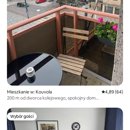
Mieszkanie w: Kouvola
Średnia ocena:
4,89 (64)
200 m od dworca kolejowego, spokojny dom
dwupokojowy
Wybór gości
Wybór gości