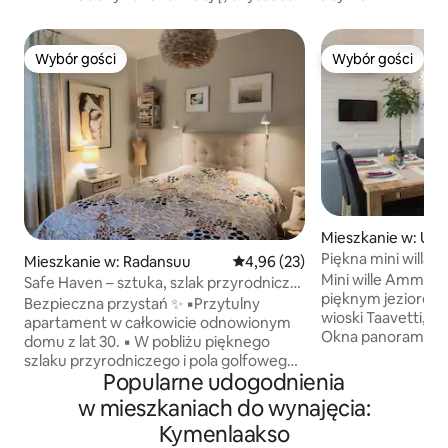
Wybór gości
Wybór gości
Wybór gości
Wybór gości
Mieszkanie w: Uro
Piękna mini willa
Mieszkanie w: Radansuu
Średnia ocena: 4,96 na 5, liczba
4,96 (23)
widokiem na jezio
Mini wille Ammato
Safe Haven – sztuka, szlak przyrodniczy,
pięknym jeziorem K
jeziora, sauna
Bezpieczna przystań ✨ ▪️Przytulny
wioski Taavetti, 
apartament w całkowicie odnowionym
Okna panoramiczn
domu z lat 30. ▪️ W pobliżu pięknego
widokami na wodę
szlaku przyrodniczego i pola golfowego,
i wszystkie udogo
Popularne udogodnienia
w odległości spaceru od dwóch jezior
komfortowy wypoc
▪️Sauna, duży telewizor Smart TV,
w mieszkaniach do wynajęcia:
natury w atmosferz
wszystkie podstawowe przybory
Kymenlaakso
Do dyspozycji gośc
kuchenne, pralko-suszarka ▪️ Wygodne