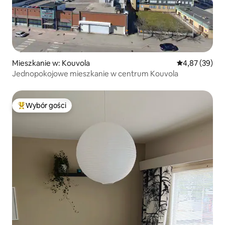
Mieszkanie w: Kouvola
Średnia ocena:
4,87 (39)
Jednopokojowe mieszkanie w centrum Kouvola
Wybór gości
Najpopularniejsze z kategorii Wybór gości