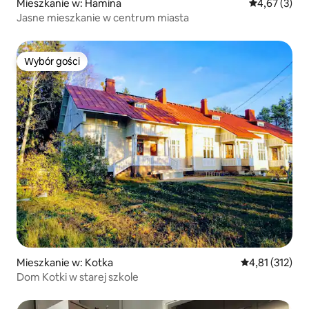
Mieszkanie w: Hamina
Średnia ocena
4,67 (3)
Jasne mieszkanie w centrum miasta
Wybór gości
Wybór gości
Mieszkanie w: Kotka
Średnia ocena: 
4,81 (312)
Dom Kotki w starej szkole