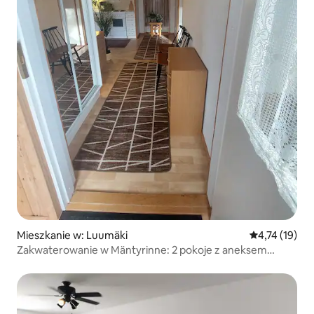
Mieszkanie w: Luumäki
Średnia ocena:
4,74 (19)
Zakwaterowanie w Mäntyrinne: 2 pokoje z aneksem
kuchennym, Luumäki