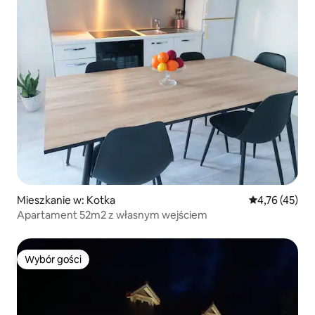
Mieszkanie w: Kotka
Średnia ocena:
4,76 (45)
Apartament 52m2 z własnym wejściem
Wybór gości
Wybór gości