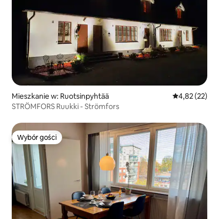
Mieszkanie w: Ruotsinpyhtää
Średnia ocena:
4,82 (22)
STRÖMFORS Ruukki - Strömfors
Wybór gości
Wybór gości