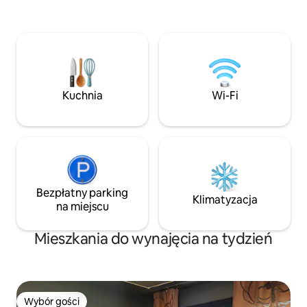
sauna z widokiem n
podwójne łóżko o szerokości 160 cm
nowoczesne urzą
▪️Pościel i ręczniki są zapewnione ▪️5,5 km
łóżka, telewizja sa
od Kausala, 13 km od KymiRing, 20 km od
wszystkich językac
Kouvola, 40 km od Lahti, 135 km od
Możesz spacerować
Helsinek ▪️Darmowy parking ▪️W razie
jagody i grzyby ora
potrzeby mogę odebrać Cię z dworca
kolejowego Kausala 😊
Kuchnia
Wi-Fi
Bezpłatny parking
Klimatyzacja
na miejscu
Mieszkania do wynajęcia na tydzień
Wybór gości