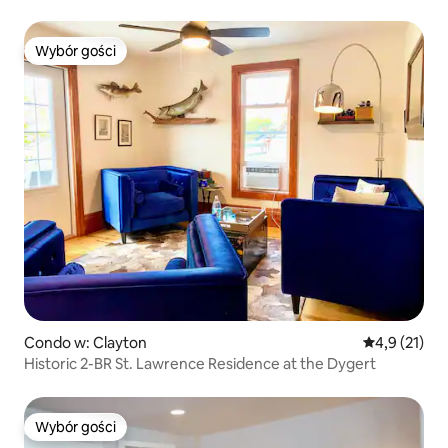
Wybór gości
Wybór gości
Condo w: Clayton
Średnia ocena
4,9 (21)
Historic 2-BR St. Lawrence Residence at the Dygert
Wybór gości
Wybór gości