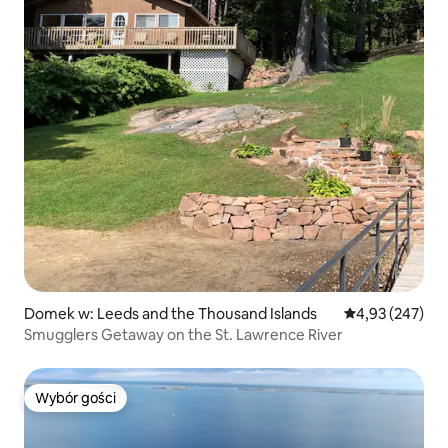
Domek w: Leeds and the Thousand Islands
Średnia ocena: 
4,93 (247)
Smugglers Getaway on the St. Lawrence River
Wybór gości
Wybór gości