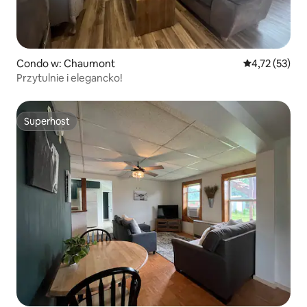
Condo w: Chaumont
Średnia ocena:
4,72 (53)
Przytulnie i elegancko!
Superhost
Superhost