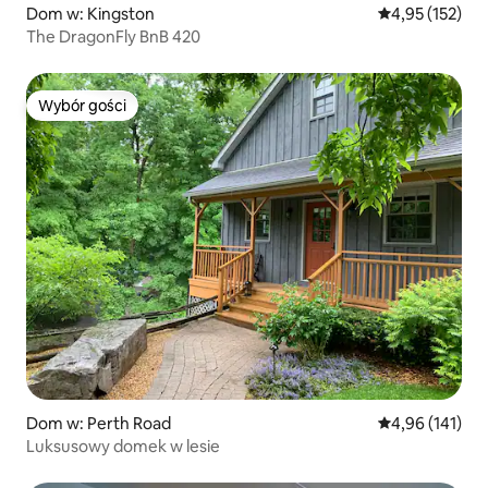
Dom w: Kingston
Średnia ocena: 
4,95 (152)
The DragonFly BnB 420
Wybór gości
Wybór gości
Dom w: Perth Road
Średnia ocena: 
4,96 (141)
Luksusowy domek w lesie