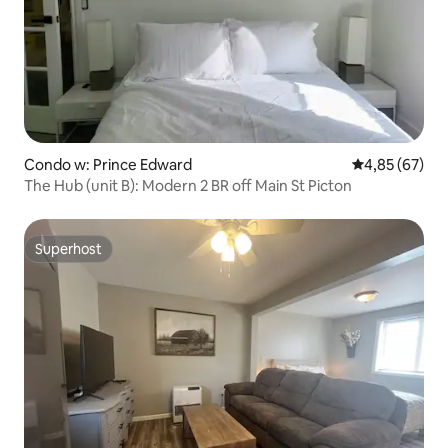
Condo w: Prince Edward
Średnia ocena:
4,85 (67)
The Hub (unit B): Modern 2 BR off Main St Picton
Superhost
Superhost