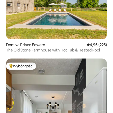
Dom w: Prince Edward
Średnia ocena: 
4,96 (225)
The Old Stone Farmhouse with Hot Tub & Heated Pool
Wybór gości
Najpopularniejsze z kategorii Wybór gości