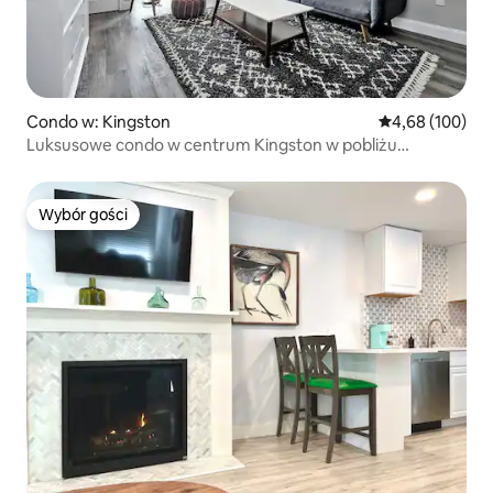
Condo w: Kingston
Średnia ocena: 
4,68 (100)
Luksusowe condo w centrum Kingston w pobliżu
RMC/Queens
Wybór gości
Wybór gości