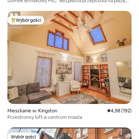
Domek letniskowy PEC *Bezpłatna przepustka na plażę
Sandbanks!*
Wybór gości
Najpopularniejsze z kategorii Wybór gości
Mieszkanie w: Kingston
Średnia ocena: 
4,98 (192)
Przestronny loft w centrum miasta
Wybór gości