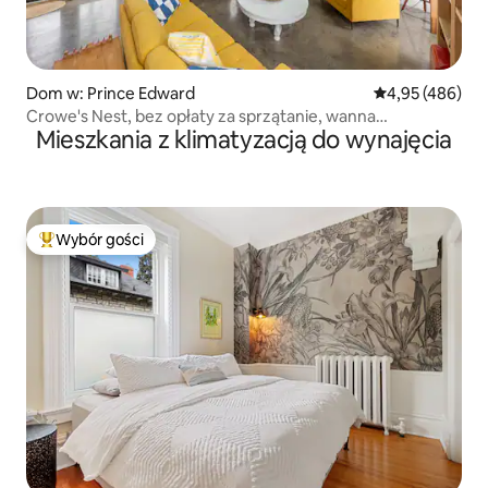
Dom w: Prince Edward
Średnia ocena: 
4,95 (486)
Crowe's Nest, bez opłaty za sprzątanie, wanna
Mieszkania z klimatyzacją do wynajęcia
z hydromasażem
Wybór gości
Najpopularniejsze z kategorii Wybór gości