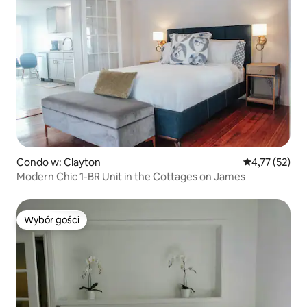
Condo w: Clayton
Średnia ocena:
4,77 (52)
Modern Chic 1-BR Unit in the Cottages on James
Wybór gości
Wybór gości