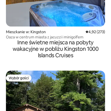
Mieszkanie w: Kingston
Średnia ocena: 
4,92 (273)
Oaza w centrum miasta z jacuzzi i minigolfem
Inne świetne miejsca na pobyty
wakacyjne w pobliżu Kingston 1000
Islands Cruises
Wybór gości
Wybór gości