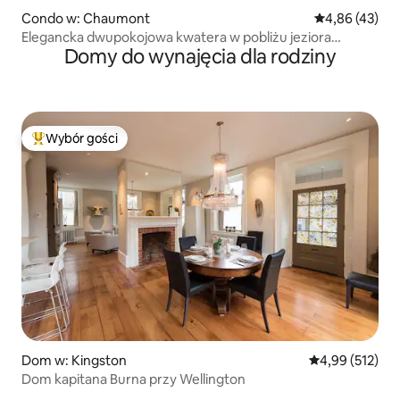
Condo w: Chaumont
Średnia ocena:
4,86 (43)
Elegancka dwupokojowa kwatera w pobliżu jeziora
Domy do wynajęcia dla rodziny
Ontario
Wybór gości
Najpopularniejsze z kategorii Wybór gości
Dom w: Kingston
Średnia ocena: 
4,99 (512)
Dom kapitana Burna przy Wellington