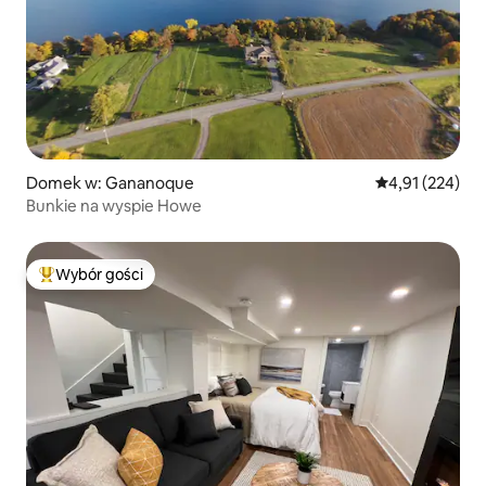
Domek w: Gananoque
Średnia ocena: 
4,91 (224)
Bunkie na wyspie Howe
Wybór gości
Najpopularniejsze z kategorii Wybór gości