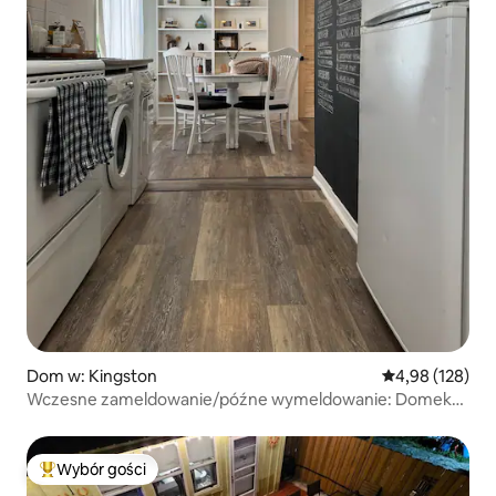
Dom w: Kingston
Średnia ocena: 
4,98 (128)
Wczesne zameldowanie/późne wymeldowanie: Domek
na Vine
Wybór gości
Najpopularniejsze z kategorii Wybór gości