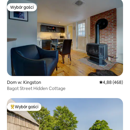
Wybór gości
Wybór gości
Dom w: Kingston
Średnia ocena: 
4,88 (468)
Bagot Street Hidden Cottage
Wybór gości
Najpopularniejsze z kategorii Wybór gości