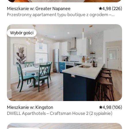
Mieszkanie w: Greater Napanee
Średnia ocena: 
4,98 (226)
Przestronny apartament typu boutique z ogrodem –
odkryj PEC
Wybór gości
Wybór gości
Mieszkanie w: Kingston
Średnia ocena: 
4,98 (106)
DWELL Aparthotels – Craftsman House 2 (2 sypialnie)