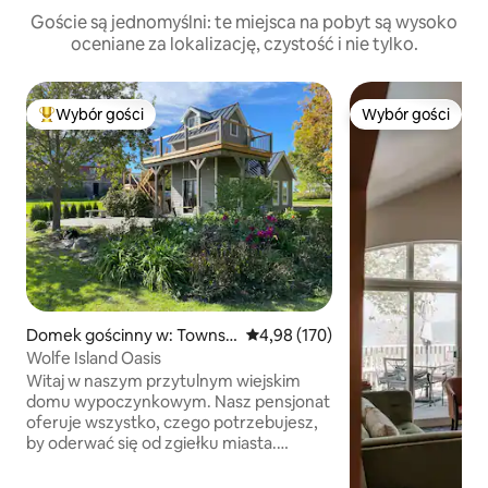
Goście są jednomyślni: te miejsca na pobyt są wysoko
oceniane za lokalizację, czystość i nie tylko.
Wybór gości
Wybór gości
Najpopularniejsze z kategorii Wybór gości
Wybór gości
Domek gościnny w: Townsh
Średnia ocena: 4,98 na 5, liczba 
4,98 (170)
ip Of Frontenac Islands
Wolfe Island Oasis
Witaj w naszym przytulnym wiejskim
domu wypoczynkowym. Nasz pensjonat
oferuje wszystko, czego potrzebujesz,
by oderwać się od zgiełku miasta.
Niezależnie od tego, czy chodzi o picie
kawy na leżaku podczas oglądania