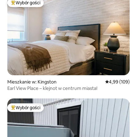
Wybór gości
Najpopularniejsze z kategorii Wybór gości
Mieszkanie w: Kingston
Średnia ocena: 
4,99 (109)
Earl View Place – klejnot w centrum miasta!
Wybór gości
Najpopularniejsze z kategorii Wybór gości