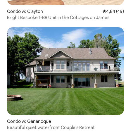
Condo w: Clayton
Średnia ocena:
4,84 (49)
Bright Bespoke 1-BR Unit in the Cottages on James
Condo w: Gananoque
Beautiful quiet waterfront Couple's Retreat