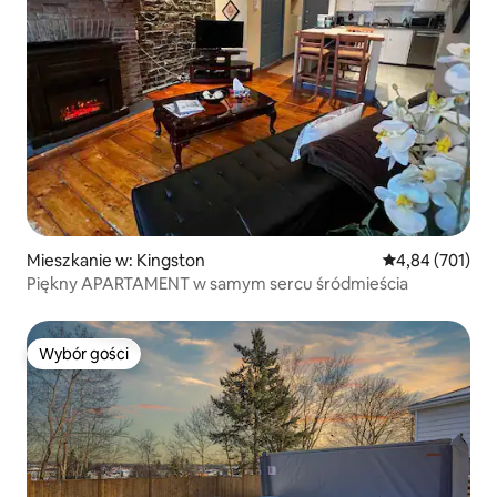
Mieszkanie w: Kingston
Średnia ocena: 
4,84 (701)
Piękny APARTAMENT w samym sercu śródmieścia
Wybór gości
Wybór gości