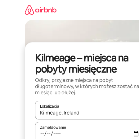
Przejdź
do
treści
Kilmeage – miejsca na
pobyty miesięczne
Odkryj przyjazne miejsca na pobyt
długoterminowy, w których możesz zostać n
miesiąc lub dłużej.
Lokalizacja
Gdy wyniki będą dostępne, możesz poruszać się p
Zameldowanie