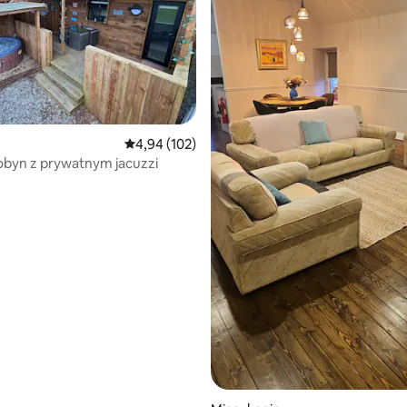
Średnia ocena: 4,94 na 5, liczba recenzji: 102
4,94 (102)
byn z prywatnym jacuzzi
5, liczba recenzji: 83