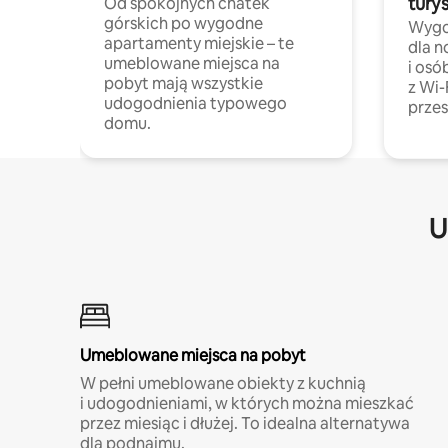
tury
Od spokojnych chatek
górskich po wygodne
Wygo
apartamenty miejskie – te
dla 
umeblowane miejsca na
i osó
pobyt mają wszystkie
z Wi-
udogodnienia typowego
przes
domu.
U
Umeblowane miejsca na pobyt
W pełni umeblowane obiekty z kuchnią
i udogodnieniami, w których można mieszkać
przez miesiąc i dłużej. To idealna alternatywa
dla podnajmu.