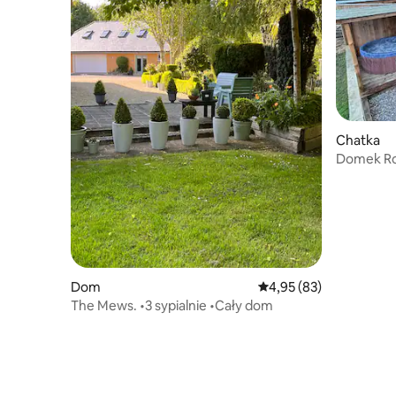
Chatka
Domek Ro
Dom
Średnia ocena: 4,95 na 
4,95 (83)
The Mews. •3 sypialnie •Cały dom