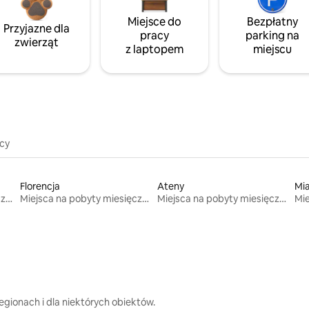
Miejsce do
Bezpłatny
Przyjazne dla
pracy
parking na
zwierząt
z laptopem
miejscu
icy
Florencja
Ateny
Mi
Miejsca na pobyty miesięczne
Miejsca na pobyty miesięczne
Miejsca na pobyty miesięczne
gionach i dla niektórych obiektów.