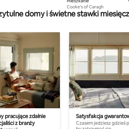
Mieszkanie
Cooke's of Caragh
zytulne domy i świetne stawki miesięc
y pracujące zdalnie
Satysfakcja gwaranto
cjaliści z branży
Czasem jedziesz gdzieś p
by zatrzymać się