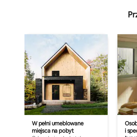
Pr
W pełni umeblowane
Osob
miejsca na pobyt
i spe