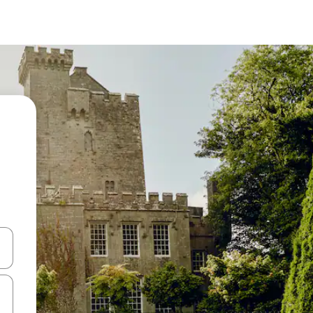
a
o nich za pomocą klawiszy strzałek w górę i w dół lub przeglądać j