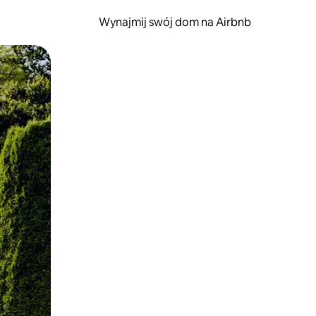
Wynajmij swój dom na Airbnb
e za pomocą gestów dotykowych lub przesuwania.