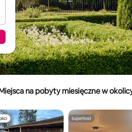
Miejsca na pobyty miesięczne w okolic
ości
Superhost
ości
Superhost