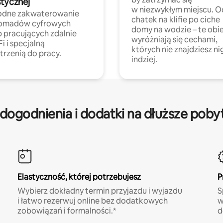
stycznej
w niezwykłym miejscu. O
dne zakwaterowanie
chatek na klifie po ciche
nomadów cyfrowych
domy na wodzie – te obi
b pracujących zdalnie
wyróżniają się cechami,
Fi i specjalną
których nie znajdziesz ni
trzenią do pracy.
indziej.
dogodnienia i dodatki na dłuższe poby
Elastyczność, której potrzebujesz
P
Wybierz dokładny termin przyjazdu i wyjazdu
S
i łatwo rezerwuj online bez dodatkowych
w
zobowiązań i formalności.*
d