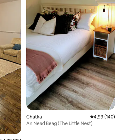
Chatka
Średnia ocena: 4,99 na 5
4,99 (140)
An Nead Beag (The Little Nest)