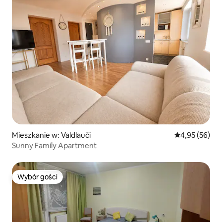
Mieszkanie w: Valdlauči
Średnia ocena:
4,95 (56)
Sunny Family Apartment
Wybór gości
Wybór gości