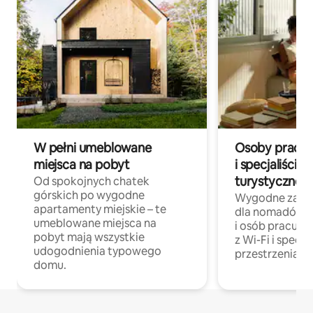
W pełni umeblowane
Osoby pracują
miejsca na pobyt
i specjaliści z
turystycznej
Od spokojnych chatek
górskich po wygodne
Wygodne zakw
apartamenty miejskie – te
dla nomadów 
umeblowane miejsca na
i osób pracując
pobyt mają wszystkie
z Wi-Fi i specja
udogodnienia typowego
przestrzenią do
domu.