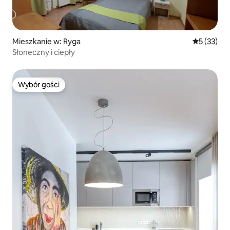
Mieszkanie w: Ryga
Średnia oce
5 (33)
Słoneczny i ciepły
Wybór gości
Wybór gości