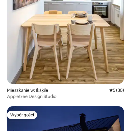
Mieszkanie w: Ikšķile
Średnia oce
5 (30)
Appletree Design Studio
Wybór gości
Wybór gości