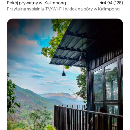
Pokój prywatny w: Kalimpong
Średnia ocena: 
4,94 (128)
Przytulna sypialnia-TV/Wi-Fi i widok na góry w Kalimpong