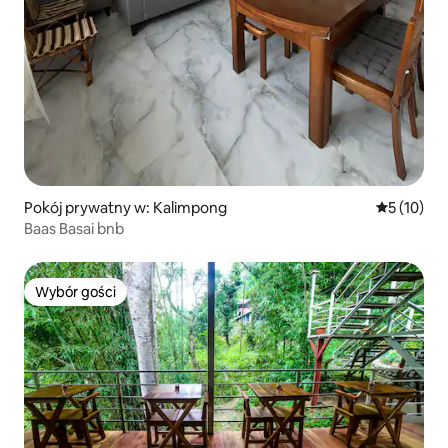
Pokój prywatny w: Kalimpong
Średnia oce
5 (10)
Baas Basai bnb
Wybór gości
Wybór gości