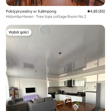
Pokój prywatny w: Kalimpong
Średnia ocena:
4,85 (65)
Holumba Haven : Tree tops cottage Room No 2
Wybór gości
Wybór gości