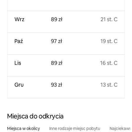
Wrz
89 zł
21 st. C
Paź
97 zł
19 st. C
Lis
89 zł
16 st. C
Gru
93 zł
13 st. C
Miejsca do odkrycia
Miejsca w okolicy
Inne rodzaje miejsc pobytu
Najciekawsz