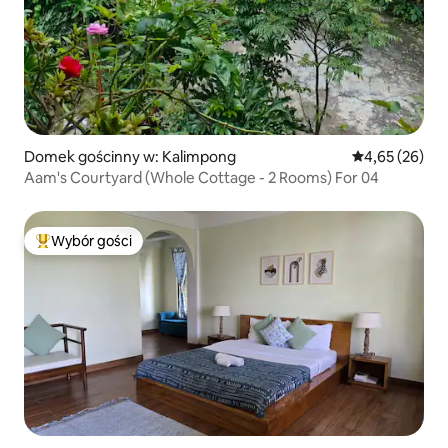
Domek gościnny w: Kalimpong
Średnia ocena:
4,65 (26)
Aam's Courtyard (Whole Cottage - 2 Rooms) For 04
Wybór gości
Najpopularniejsze z kategorii Wybór gości