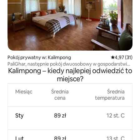
Pokój prywatny w: Kalimpong
Średnia ocena:
4,97 (31)
PaliGhar, następnie pokój dwuosobowy w gospodarstwie
Kalimpong – kiedy najlepiej odwiedzić to
Kalimpong
miejsce?
Miesiąc
Średnia
Średnia
cena
temperatura
Sty
89 zł
12 st. C
Lut
89 zł
13 st. C