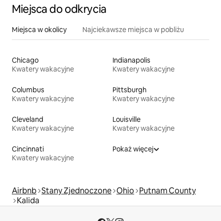
Miejsca do odkrycia
Miejsca w okolicy
Najciekawsze miejsca w pobliżu
Chicago
Indianapolis
Kwatery wakacyjne
Kwatery wakacyjne
Columbus
Pittsburgh
Kwatery wakacyjne
Kwatery wakacyjne
Cleveland
Louisville
Kwatery wakacyjne
Kwatery wakacyjne
Cincinnati
Pokaż więcej
Kwatery wakacyjne
Airbnb
Stany Zjednoczone
Ohio
Putnam County
Kalida