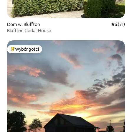
Dom w: Bluffton
Średnia oce
5 (71)
Bluffton Cedar House
Wybór gości
Najpopularniejsze z kategorii Wybór gości