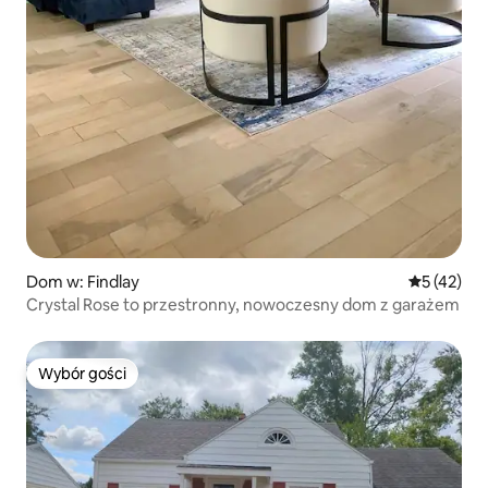
Dom w: Findlay
Średnia oce
5 (42)
Crystal Rose to przestronny, nowoczesny dom z garażem
Wybór gości
Wybór gości