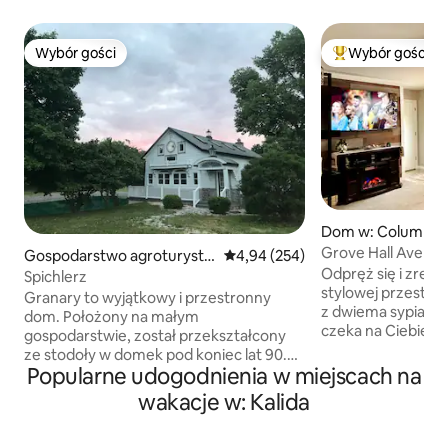
Wybór gości
Wybór gości
Wybór gości
Najpopularniejsze
Dom w: Columbus
Grove Hall Avenu
Gospodarstwo agroturysty
Średnia ocena: 4,94 na 5, liczba 
4,94 (254)
Ohio
Odpręż się i zrelak
czne w: Ottawa
Spichlerz
stylowej przestrze
Granary to wyjątkowy i przestronny
z dwiema sypialniam
dom. Położony na małym
czeka na Ciebie, n
gospodarstwie, został przekształcony
jesteś tu służbowo
ze stodoły w domek pod koniec lat 90.
Wygodny, świeżo
Popularne udogodnienia w miejscach na
Zwierzęta są mile widziane (za opłatą), a
w spokojnej, bezpi
nasz pies i koty mogą wpaść z wizytą.
wakacje w: Kalida
nowy park w pobli
Idealne dla rodzin odwiedzających dom
zewnątrz z huśta
lub szukających miejsca na wypoczynek.
paleniskiem i czę