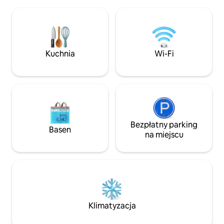
Idealne dla podróżnych odwiedzających
Palenie dozwolone
kamieniołom Gilboa. Zakaz
gdzie znajduje się
organizowania imprez zgodnie z
Wspaniała otwarta 
zasadami Airbnb. **WAŻNE: 1 łóżko typu
sprawią, że poczuj
queen size na pierwszym piętrze.
Właściciel nie będ
Pozostałe łóżka znajdują się na
Kuchnia
Wi-Fi
mieszkania podcz
otwartych antresolach widocznych dla
siebie nawzajem i dostępnych za
pomocą bardzo STROMYCH schodów.
Bezpłatny parking
Basen
na miejscu
Klimatyzacja