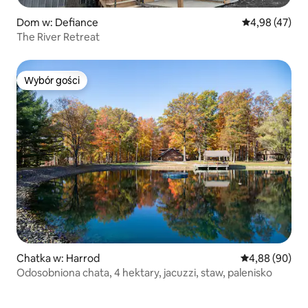
Dom w: Defiance
Średnia ocena:
4,98 (47)
The River Retreat
Wybór gości
Wybór gości
Chatka w: Harrod
Średnia ocena:
4,88 (90)
Odosobniona chata, 4 hektary, jacuzzi, staw, palenisko