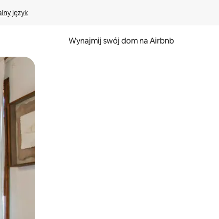
lny język
Wynajmij swój dom na Airbnb
e za pomocą gestów dotykowych lub przesuwania.