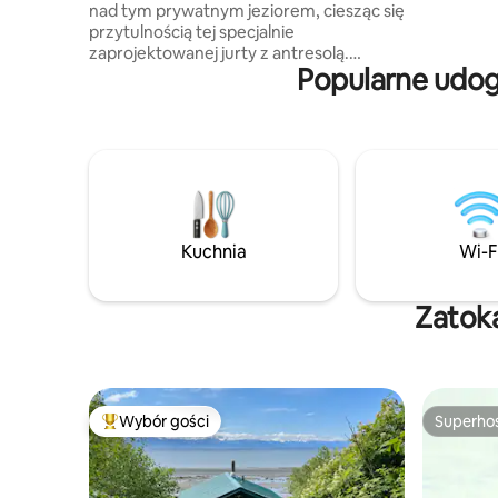
nad tym prywatnym jeziorem, ciesząc się
z rozkład
przytulnością tej specjalnie
specjalni
zaprojektowanej jurty z antresolą.
z widokam
Popularne udog
Idealne miejsce do obserwowania łosi,
orłów, ptaków wędrownych i innych
zwierząt. Z okien na górnym i dolnym
piętrze oraz z dużego tarasu roztaczają
się nieskazitelne widoki. Wybierz się na
przejażdżkę kajakiem po wodzie lub
rozłóż hamak i ciesz się śpiewem ptaków.
Do dyspozycji masz maszynę do pisania
z lat 70., którą możesz wykorzystać do
Kuchnia
Wi-F
pracy i inspiracji. Ciesz się spokojnym
snem na materacu z organicznego
lateksu. Do dyspozycji gości jest
Zatok
zewnętrzna umywalka i luksusowa
toaleta zewnętrzna. Miejsce NIE jest
odpowiednie dla dzieci.
Wybór gości
Superho
Najpopularniejsze z kategorii Wybór gości
Superho