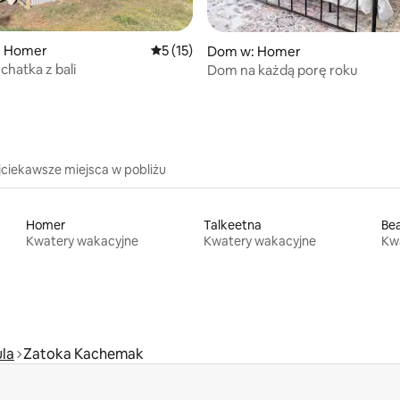
5, liczba recenzji: 27
: Homer
Średnia ocena: 5 na 5, liczba recenzji: 15
5 (15)
Dom w: Homer
chatka z bali
Dom na każdą porę roku
jciekawsze miejsca w pobliżu
Homer
Talkeetna
Bea
Kwatery wakacyjne
Kwatery wakacyjne
Kw
ula
Zatoka Kachemak