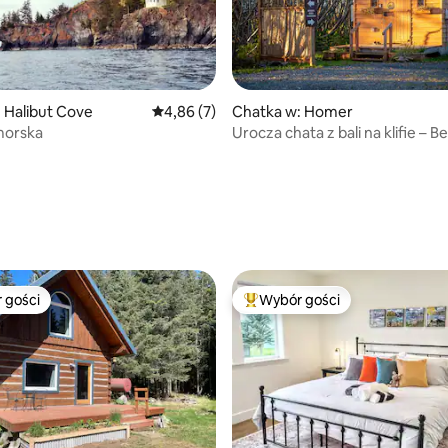
 Halibut Cove
Średnia ocena: 4,86 na 5, liczba recenzji: 7
4,86 (7)
Chatka w: Homer
morska
Urocza chata z bali na klifie – 
5, liczba recenzji: 40
 gości
Wybór gości
arniejsze z kategorii Wybór gości
Najpopularniejsze z kategorii 