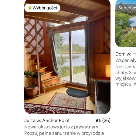
Wybór gości
Superho
Najpopularniejsze z kategorii Wybór gości
Superho
Dom w: 
Wspaniały
dom na z
Niestand
chaty. St
wyjątkow
miejscu. 
nigdzie in
wulkany, 
żurawie ka
samoloty i
z wygodn
główny na
Jurta w: Anchor Point
Średnia ocena: 5 na 
5 (26)
parterze 
Nowa luksusowa jurta z prywatnym
pokój głów
dostępem do jeziora i widokiem
Poczuj pełne zanurzenie w przyrodzie
dzieci < 3