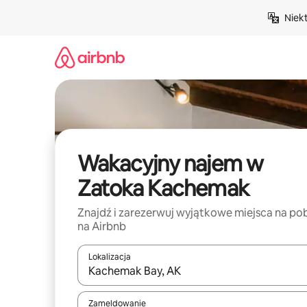
Przejdź
Niek
do
treści
Wakacyjny najem w
Zatoka Kachemak
Znajdź i zarezerwuj wyjątkowe miejsca na po
na Airbnb
Lokalizacja
Gdy wyniki będą dostępne, możesz poruszać się p
Zameldowanie