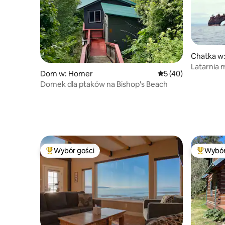
Chatka w:
Latarnia 
Dom w: Homer
Średnia ocena: 5 na 
5 (40)
Domek dla ptaków na Bishop's Beach
Wybór gości
Wybór
Najpopularniejsze z kategorii Wybór gości
Najpopul