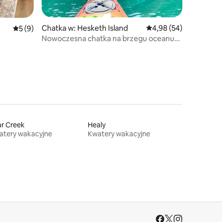
Chatka w: Hesketh Island
Średnia ocena: 4,98 na 
4,98 (54)
Średnia ocena: 5 na 5, liczba recenzji: 9
5 (9)
Nowoczesna chatka na brzegu oceanu
kilka kroków od plaży
r Creek
Healy
atery wakacyjne
Kwatery wakacyjne