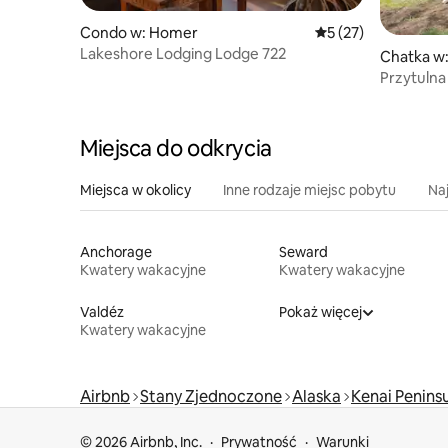
Condo w: Homer
Średnia ocena: 5 na 
5 (27)
Lakeshore Lodging Lodge 722
Chatka w
Przytulna 
Miejsca do odkrycia
Miejsca w okolicy
Inne rodzaje miejsc pobytu
Na
Anchorage
Seward
Kwatery wakacyjne
Kwatery wakacyjne
Valdéz
Pokaż więcej
Kwatery wakacyjne
Airbnb
Stany Zjednoczone
Alaska
Kenai Penins
© 2026 Airbnb, Inc.
Prywatność
Warunki