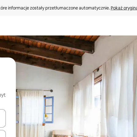
tóre informacje zostały przetłumaczone automatycznie. 
Pokaż orygina
byt
o nich za pomocą klawiszy strzałek w górę i w dół lub przeglądać j