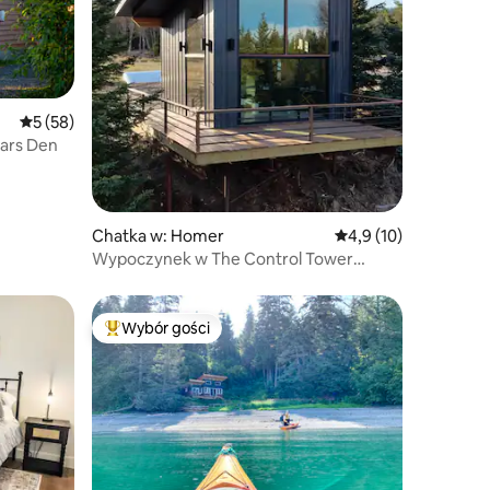
Średnia ocena: 5 na 5, liczba recenzji: 58
5 (58)
Bears Den
Chatka w: Homer
Średnia ocena: 4,9 na 
4,9 (10)
Wypoczynek w The Control Tower
offgrid
Wybór gości
Wybór gości
Najpopularniejsze z kategorii Wybór gości