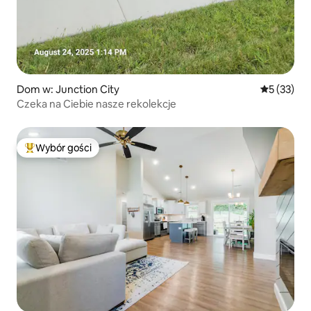
Dom w: Junction City
Średnia oce
5 (33)
Czeka na Ciebie nasze rekolekcje
Wybór gości
Najpopularniejsze z kategorii Wybór gości