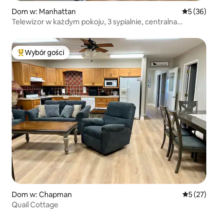
Dom w: Manhattan
Średnia oce
5 (36)
Telewizor w każdym pokoju, 3 sypialnie, centralna
lokalizacja na Manhattanie
Wybór gości
Najpopularniejsze z kategorii Wybór gości
Dom w: Chapman
Średnia oce
5 (27)
Quail Cottage