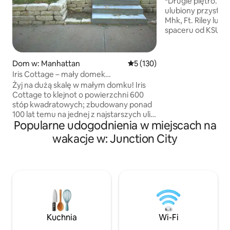
*Drugie piętro. Niech to będzie Twój
ulubiony przystan
Mhk, Ft. Riley lub
spaceru od KSU i Ag
handlowej, gastro
Idealne na dłuższ
służbowych lub dla 
Dom w: Manhattan
Średnia ocena: 5 na 5, liczba 
5 (130)
przytulny apartame
Iris Cottage – mały domek
sypialnia, 1 łazienka - Pralka/suszarka 
z 2 sypialniami, śródmieście MHK
Żyj na dużą skalę w małym domku! Iris
pełni wyposażona
Cottage to klejnot o powierzchni 600
salon z miejscem d
stóp kwadratowych; zbudowany ponad
kablowa i Smart TV - 
100 lat temu na jednej z najstarszych ulic
nasz kalendarz jes
Popularne udogodnienia w miejscach na
na Manhattanie. Posiada łóżko z
PERFECT HOME #1, 2
baldachimem typu king, wannę,
wakacje w: Junction City
sama świetna lokali
telewizor Frame, jadalnię na świeżym
udogodnienia.
powietrzu i wystrój, który sprawia
wrażenie wyselekcjonowanego, a nie
komercyjnego. Rodzaj przestrzeni, która
sprawia, że chcesz zwolnić i nawiązać
kontakt ze swoimi bliskimi i ze sobą.
Najlepsza lokalizacja w mieście! 2 minuty
do City Park i centrum miasta 4 minuty
Kuchnia
Wi-Fi
do Aggiville 5 minut do kampusu 10