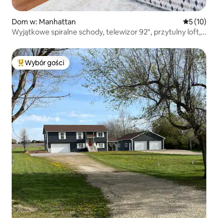
Dom w: Manhattan
Średnia oce
5 (10)
Wyjątkowe spiralne schody, telewizor 92", przytulny loft,
cisza.
Wybór gości
Najpopularniejsze z kategorii Wybór gości