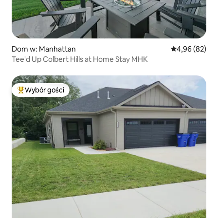
Dom w: Manhattan
Średnia ocena:
4,96 (82)
Tee'd Up Colbert Hills at Home Stay MHK
Wybór gości
Najpopularniejsze z kategorii Wybór gości