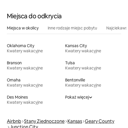
Miejsca do odkrycia
Miejsca w okolicy
Inne rodzaje miejsc pobytu
Najciekawsz
Oklahoma City
Kansas City
Kwatery wakacyjne
Kwatery wakacyjne
Branson
Tulsa
Kwatery wakacyjne
Kwatery wakacyjne
Omaha
Bentonville
Kwatery wakacyjne
Kwatery wakacyjne
Des Moines
Pokaż więcej
Kwatery wakacyjne
Airbnb
Stany Zjednoczone
Kansas
Geary County
Junction City