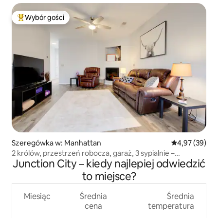
Wybór gości
Najpopularniejsze z kategorii Wybór gości
Szeregówka w: Manhattan
Średnia ocena:
4,97 (39)
2 królów, przestrzeń robocza, garaż, 3 sypialnie –
Junction City – kiedy najlepiej odwiedzić
Pastore's Place
to miejsce?
Miesiąc
Średnia
Średnia
cena
temperatura