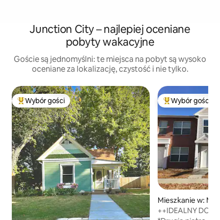
Junction City – najlepiej oceniane
pobyty wakacyjne
Goście są jednomyślni: te miejsca na pobyt są wysoko
oceniane za lokalizację, czystość i nie tylko.
Wybór gości
Wybór gości
Najpopularniejsze z kategorii Wybór gości
Najpopularniejsze
Mieszkanie w: Ma
++IDEALNY DOM 
#6++