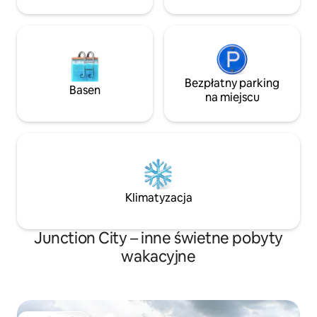
minut do stadionu 15 min lub mniej
w dowolne inne miejsce!
Bezpłatny parking
Basen
na miejscu
Klimatyzacja
Junction City – inne świetne pobyty
wakacyjne