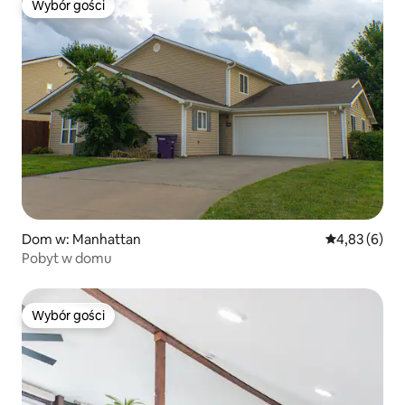
Wybór gości
Wybór gości
Dom w: Manhattan
Średnia ocena
4,83 (6)
Pobyt w domu
Wybór gości
Wybór gości