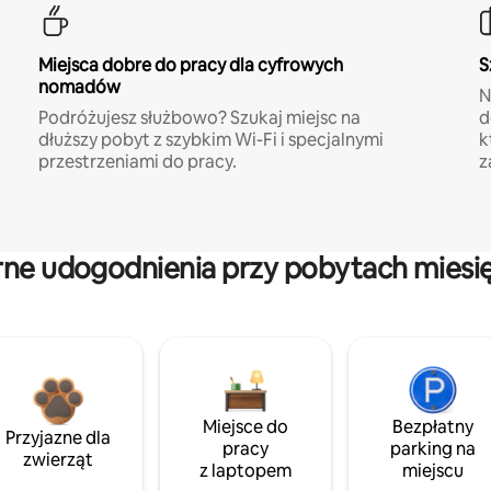
Miejsca dobre do pracy dla cyfrowych
S
nomadów
N
Podróżujesz służbowo? Szukaj miejsc na
d
dłuższy pobyt z szybkim Wi-Fi i specjalnymi
k
przestrzeniami do pracy.
z
rne udogodnienia przy pobytach miesi
Miejsce do
Bezpłatny
Przyjazne dla
pracy
parking na
zwierząt
z laptopem
miejscu