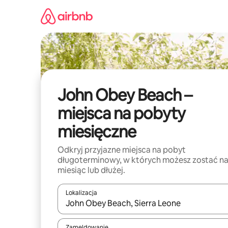
Przejdź
do
treści
John Obey Beach –
miejsca na pobyty
miesięczne
Odkryj przyjazne miejsca na pobyt
długoterminowy, w których możesz zostać n
miesiąc lub dłużej.
Lokalizacja
Gdy wyniki będą dostępne, możesz poruszać się p
Zameldowanie