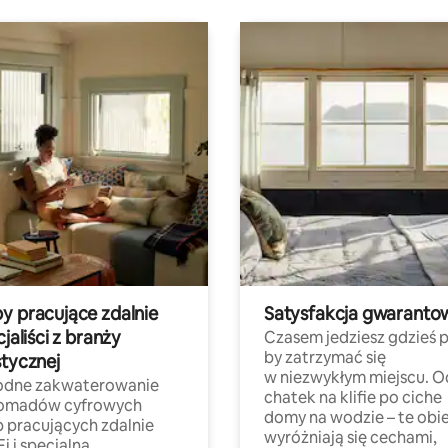
y pracujące zdalnie
Satysfakcja gwaranto
cjaliści z branży
Czasem jedziesz gdzieś p
by zatrzymać się
stycznej
w niezwykłym miejscu. O
dne zakwaterowanie
chatek na klifie po ciche
nomadów cyfrowych
domy na wodzie – te obi
b pracujących zdalnie
wyróżniają się cechami,
Fi i specjalną