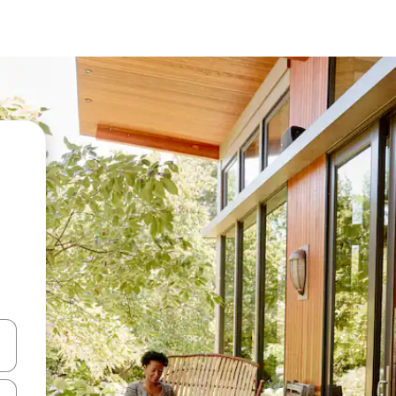
a
o nich za pomocą klawiszy strzałek w górę i w dół lub przeglądać j