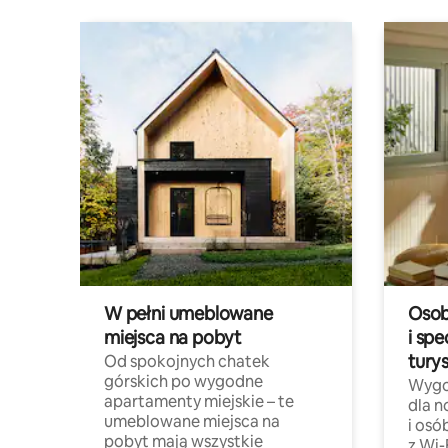
W pełni umeblowane
Osob
miejsca na pobyt
i spe
tury
Od spokojnych chatek
górskich po wygodne
Wygo
apartamenty miejskie – te
dla 
umeblowane miejsca na
i osó
pobyt mają wszystkie
z Wi-