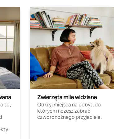
wana
Zwierzęta mile widziane
o to,
Odkryj miejsca na pobyt, do
których możesz zabrać
d
czworonożnego przyjaciela.
ekty