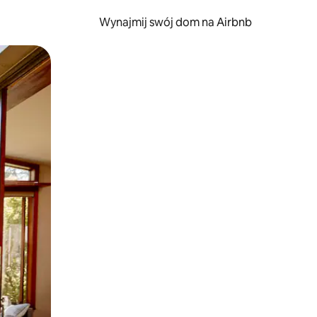
Wynajmij swój dom na Airbnb
e za pomocą gestów dotykowych lub przesuwania.