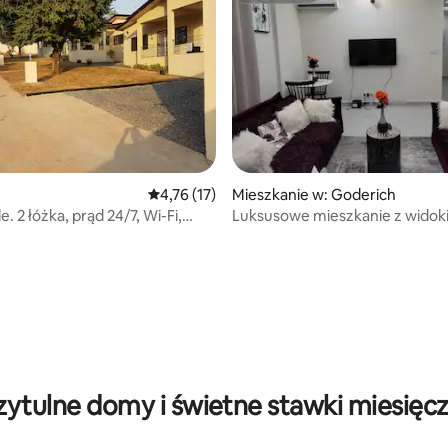
5, liczba recenzji: 28
Średnia ocena: 4,76 na 5, liczba recenzji: 17
4,76 (17)
Mieszkanie w: Goderich
le. 2 łóżka, prąd 24/7, Wi-Fi,
Luksusowe mieszkanie z widok
cja, ciepła woda
morze we Freetown
zytulne domy i świetne stawki miesięc