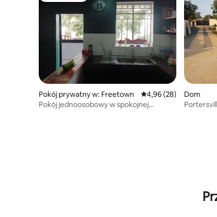
Pokój prywatny w: Freetown
Średnia ocena: 4,96 na 
4,96 (28)
Dom
Pokój jednoosobowy w spokojnej
Portersvil
przystani w centrum miasta
klimatyza
Pr