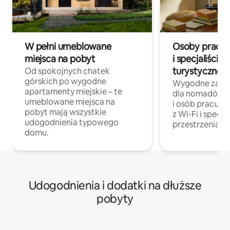
W pełni umeblowane
Osoby pracują
miejsca na pobyt
i specjaliści z
turystycznej
Od spokojnych chatek
górskich po wygodne
Wygodne zakw
apartamenty miejskie – te
dla nomadów 
umeblowane miejsca na
i osób pracując
pobyt mają wszystkie
z Wi-Fi i specja
udogodnienia typowego
przestrzenią do
domu.
Udogodnienia i dodatki na dłuższe
pobyty