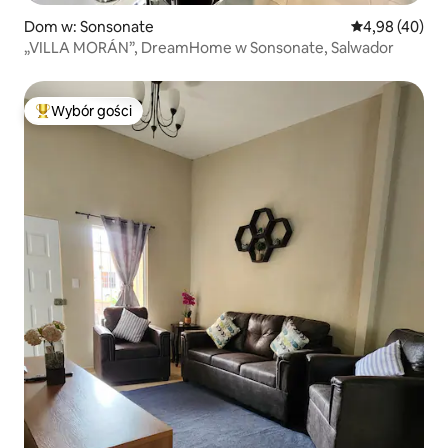
Dom w: Sonsonate
Średnia ocena:
4,98 (40)
„VILLA MORÁN”, DreamHome w Sonsonate, Salwador
Wybór gości
Najpopularniejsze z kategorii Wybór gości