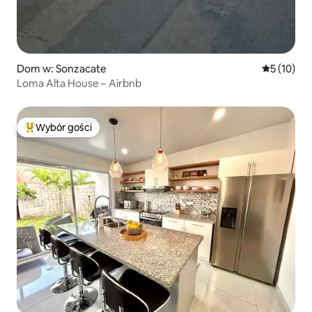
Dom w: Sonzacate
Średnia oce
5 (10)
Loma Alta House – Airbnb
Wybór gości
Najpopularniejsze z kategorii Wybór gości