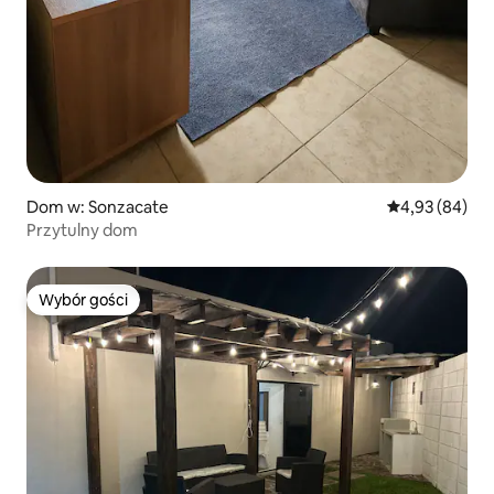
Dom w: Sonzacate
Średnia ocena:
4,93 (84)
Przytulny dom
Wybór gości
Wybór gości