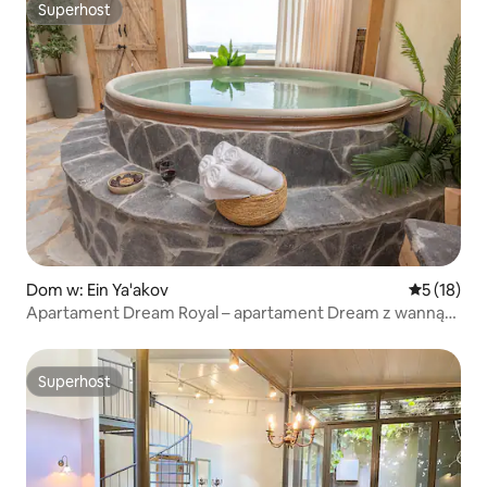
Superhost
Superhost
Dom w: Ein Ya'akov
Średnia oce
5 (18)
Apartament Dream Royal – apartament Dream z wanną
spa
Superhost
Superhost