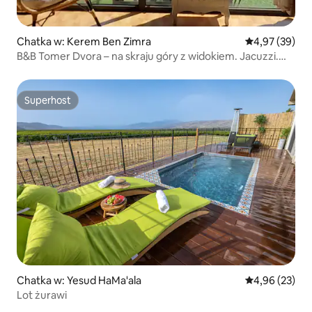
Chatka w: Kerem Ben Zimra
Średnia ocena:
4,97 (39)
B&B Tomer Dvora – na skraju góry z widokiem. Jacuzzi.
Pełna prywatność
Superhost
Superhost
Chatka w: Yesud HaMa'ala
Średnia ocena:
4,96 (23)
Lot żurawi