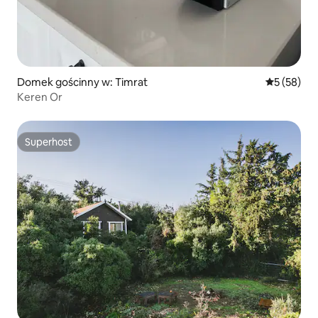
Domek gościnny w: Timrat
Średnia oce
5 (58)
Keren Or
Superhost
Superhost