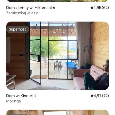
Dom ziemny w: Mikhmanim
Średnia ocena:
4,95 (62)
Zamieszkaj w lesie
Superhost
Superhost
Dom w: Kinneret
Średnia ocena:
4,97 (72)
Moringa