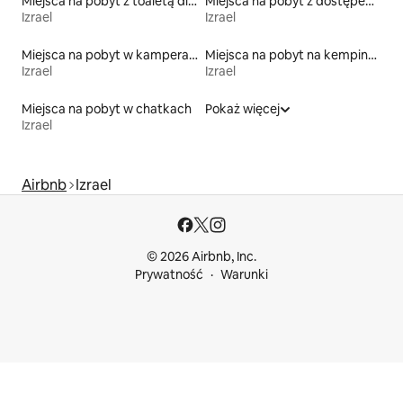
Miejsca na pobyt z toaletą dla osoby z niepełnosprawnością
Miejsca na pobyt z dostępem do plaży
Izrael
Izrael
Miejsca na pobyt w kamperach
Miejsca na pobyt na kempingach
Izrael
Izrael
Miejsca na pobyt w chatkach
Pokaż więcej
Izrael
Airbnb
Izrael
© 2026 Airbnb, Inc.
Prywatność
Warunki