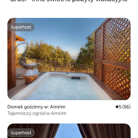
Superhost
Superhost
Domek gościnny w: Amirim
Średnia oce
5 (56)
Tajemniczy ogród w Amirim
Superhost
Superhost