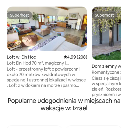
Superhost
Superhost
Superhost
Superhost
Loft w: Ein Hod
Średnia ocena: 4,99 na 5, liczba r
4,99 (208)
Loft Ein Hod 70 m², magiczny i
Dom ziemny w: Na
spektakularny panoramiczny widok na
Loft - przestronny loft o powierzchni
Romantyczne zakwaterowanie dla 2
morze i góry
około 70 metrów kwadratowych w
osób z widokiem
Ciesz się ciszą i pr
specjalnej i ustronnej lokalizacji w wiosce
w specjalnym kąci
. Loft z widokiem na morze i pasmo
zieleń. Rozkoszuj
górskie, z którego roztacza się
prysznicem i wan
panoramiczny widok i spektakularne
Popularne udogodnienia w miejscach na
Wyjątkowy wygląd 
zachody słońca. Wnętrze loftu jest
odsłoniętej skały, 
wakacje w: Izrael
ozdobione naturalnymi materiałami z
zbudowano pensjo
obrzeżami, które oświetlają przestrzeń i
atmosphere of a Ho
tworzą wyjątkowe akwarium, że natura
wood craftsman in
jest częścią przestrzeni. Przestrzeń jest
natural grove of 