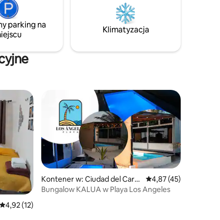
czas
ny parking na
Klimatyzacja
iejscu
cyjne
Kontener w: Ciudad del Carm
Średnia ocena: 4,87 na 
4,87 (45)
en
Bungalow KALUA w Playa Los Angeles
Średnia ocena: 4,92 na 5, liczba recenzji: 12
4,92 (12)