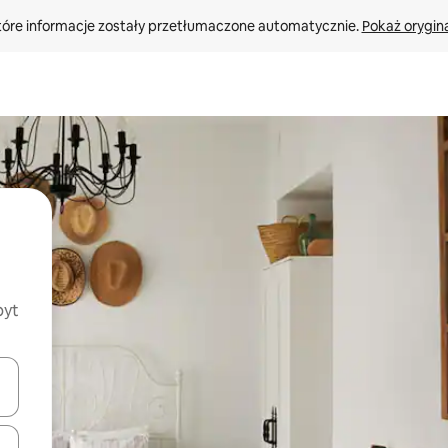
tóre informacje zostały przetłumaczone automatycznie. 
Pokaż orygina
byt
o nich za pomocą klawiszy strzałek w górę i w dół lub przeglądać j