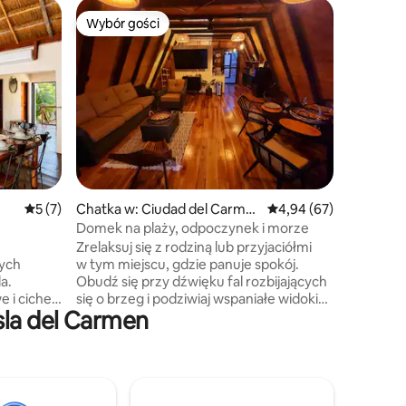
Chatka w
Wybór gości
Superho
Wybór gości
Superho
Domek na
Poznaj n
niezapom
prywatne
klimatyza
5 osób, d
łóżkami i
atmosfer
idealny n
lub z prz
Średnia ocena: 5 na 5, liczba recenzji: 7
5 (7)
Chatka w: Ciudad del Carme
Średnia ocena: 4,94 na 
4,94 (67)
n
Domek na plaży, odpoczynek i morze
Zrelaksuj się z rodziną lub przyjaciółmi
zych
w tym miejscu, gdzie panuje spokój.
a.
Obudź się przy dźwięku fal rozbijających
 i ciche
się o brzeg i podziwiaj wspaniałe widoki
sla del Carmen
dwoje,
na morze z tej pięknej 3-pokojowej
chatki. Położony na spokojnej prywatnej
plaży, jest to idealne miejsce, aby uciec
i,
od zgiełku codziennego życia,
ów
zrelaksować się na łonie natury
znaj
i podziwiać piękne zachody słońca.