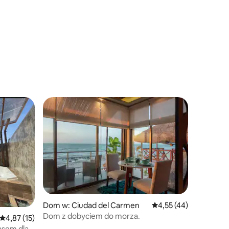
Dom w: Ciudad del Carmen
Średnia ocena: 4,55 na 
4,55 (44)
Dom z dobyciem do morza.
Średnia ocena: 4,87 na 5, liczba recenzji: 15
4,87 (15)
rasem dla