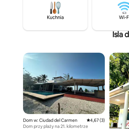
całkowicie prywatne miejsce w
oferuje 
przystępnej cenie, aby odkryć wszystkie
cuda tego miasta.
Kuchnia
Wi-F
Isla
Dom w: Ciudad del Carmen
Średnia ocena: 4,67 na
4,67 (3)
Dom przy plaży na 21. kilometrze