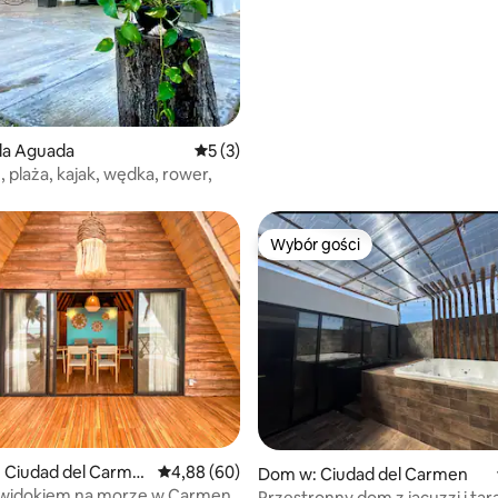
la Aguada
Średnia ocena: 5 na 5, liczba recenzji: 3
5 (3)
, plaża, kajak, wędka, rower,
Wybór gości
Wybór gości
5, liczba recenzji: 31
 Ciudad del Carme
Średnia ocena: 4,88 na 5, liczba recenzji: 60
4,88 (60)
Dom w: Ciudad del Carmen
widokiem na morze w Carmen
Przestronny dom z jacuzzi i ta