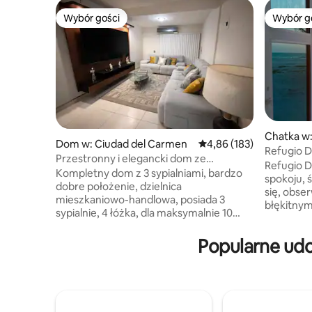
Wybór gości
Wybór g
Wybór gości
Wybór g
Chatka w
Dom w: Ciudad del Carmen
Średnia ocena: 4,86 na 5
4,86 (183)
Refugio D
Przestronny i elegancki dom ze
Refugio D
wszystkimi udogodnieniami
Kompletny dom z 3 sypialniami, bardzo
spokoju, 
dobre położenie, dzielnica
się, obse
mieszkaniowo-handlowa, posiada 3
błękitnym
sypialnie, 4 łóżka, dla maksymalnie 10
swoich ło
osób, 2 pełne łazienki i 2 toalety, salon z
srebrne s
telewizorem Smart 75", jadalnia dla 6
Popularne udo
świtu, obs
osób, kuchnia z lodówką, kuchenką
przechod
mikrofalową, kuchenką i podstawowymi
opcją, mo
przyborami kuchennymi; Znajdziesz tu
kolacją, 
pralnię z suszarką, w tym domową
kieliszki
siłownię. W tym domu znajdziesz
będziesz c