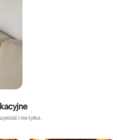
akacyjne
ystość i nie tylko.