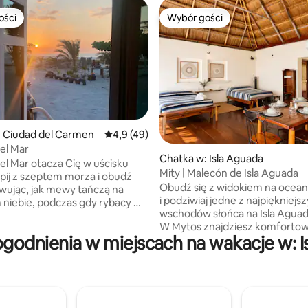
ości
Wybór gości
ości
Wybór gości
: Ciudad del Carmen
Średnia ocena: 4,9 na 5, liczba recenzji: 49
4,9 (49)
, liczba recenzji: 183
el Mar
Chatka w: Isla Aguada
el Mar otacza Cię w uścisku
Mity | Malecón de Isla Aguada
śpij z szeptem morza i obudź
Obudź się z widokiem na ocean
rwując, jak mewy tańczą na
i podziwiaj jedne z najpiękniejs
 niebie, podczas gdy rybacy w
wschodów słońca na Isla Aguad
dziach opuszczają swoje
W Mytos znajdziesz komfortowe
telae, na czerwonawej zasłonie
godnienia w miejscach na wakacje w: I
miejsce, idealne do relaksu we 
erwując, jak delfiny
z rodziną lub podczas podróży
zą przed oknem, będzie dobrą
służbowej. Znajdujemy się naprzeciwko
żesz cieszyć się romantyczną
molo, kilka kroków od restauracj
delektując się dobrym chlebem i
wycieczek z obserwacją delfin
em wina, podczas gdy Ty
i głównych atrakcji Pueblo Mágico. Po
ieszyć się zasłoną, która