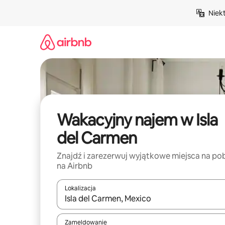
Przejdź
Niek
do
treści
Wakacyjny najem w Isla
del Carmen
Znajdź i zarezerwuj wyjątkowe miejsca na po
na Airbnb
Lokalizacja
Gdy wyniki będą dostępne, możesz poruszać się p
Zameldowanie