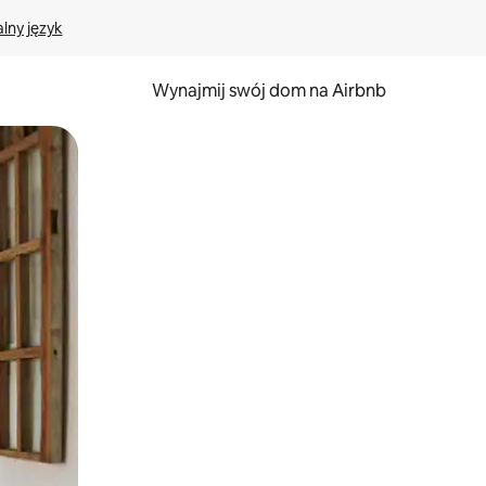
lny język
Wynajmij swój dom na Airbnb
e za pomocą gestów dotykowych lub przesuwania.