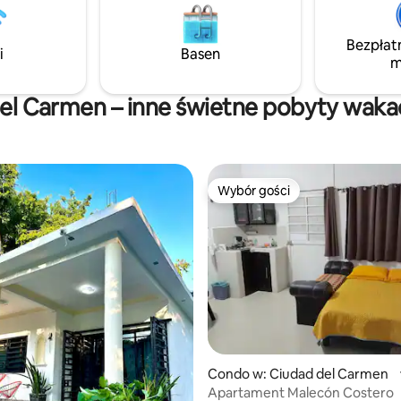
istotę Laguny de Términos pod
różne tony morza Campeche.
niezapomnianego pobytu.
Bezpłat
i
Basen
m
 del Carmen – inne świetne pobyty waka
Wybór gości
Wybór gości
 5, liczba recenzji: 3
Condo w: Ciudad del Carmen
Apartament Malecón Costero