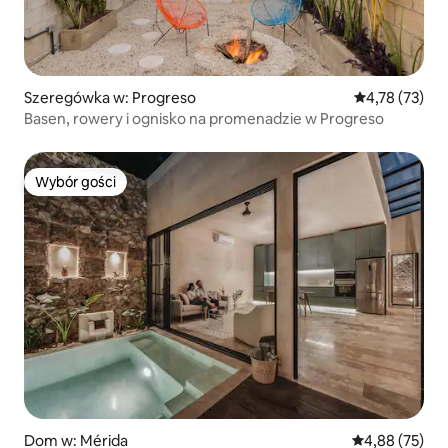
Szeregówka w: Progreso
Średnia ocena:
4,78 (73)
Basen, rowery i ognisko na promenadzie w Progreso
Wybór gości
Wybór gości
Dom w: Mérida
Średnia ocena:
4,88 (75)