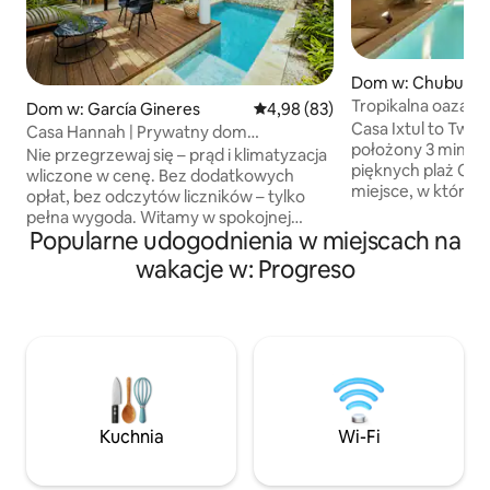
Dom w: Chuburna
Tropikalna oaza, k
Dom w: García Gineres
Średnia ocena: 4,98 na 5, liczba
4,98 (83)
Chuburna Puerto
Casa Ixtul to Twój
Casa Hannah | Prywatny dom
położony 3 minut
z przestrzenią wewnętrzną
Nie przegrzewaj się – prąd i klimatyzacja
pięknych plaż Chu
i zewnętrzną
wliczone w cenę. Bez dodatkowych
miejsce, w którym
opłat, bez odczytów liczników – tylko
naładować i ponow
pełna wygoda. Witamy w spokojnej
pięknem lokalneg
Popularne udogodnienia w miejscach na
oazie – nowoczesnym, dwupiętrowym
Yucatecan. Chuburna to mała wioska
domu, w którym wystrój i natura idealnie
wakacje w: Progreso
rybacka z około 2
się łączą. Miejsce znajduje się między
Każdy szczegół Cas
dzielnicami Centro i García Gineres, więc
starannie doprac
będziesz blisko wszystkiego w Méridzie,
relaksujący i spokojny p
a jednocześnie będziesz cieszyć się
się na kilka dni, t
spokojną i bezpieczną okolicą. Casa
Ixtul. Im dłużej zo
Hannah to dom o otwartym układzie
się zrelaksujesz i
z klimatyzacją, Wi-Fi, basenem, w pełni
siebie i naturę.
wyposażoną kuchnią i zasłonami
Kuchnia
Wi-Fi
zaciemniającymi.