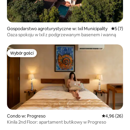
Gospodarstwo agroturystyczne w: Ixil Municipality
Średnia oc
5 (7)
Oaza spokoju w Ixil z podgrzewanym basenem i wanną
Wybór gości
Wybór gości
Condo w: Progreso
Średnia ocena:
4,96 (26)
Kinila 2nd Floor: apartament butikowy w Progreso