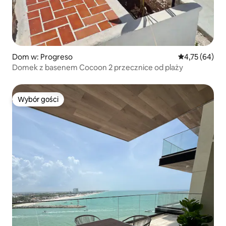
Dom w: Progreso
Średnia ocena:
4,75 (64)
Domek z basenem Cocoon 2 przecznice od plaży
Wybór gości
Wybór gości