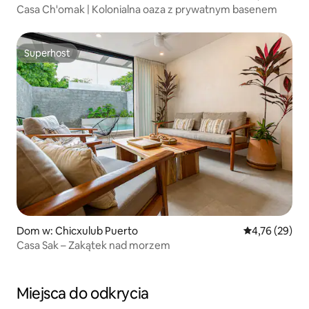
Casa Ch'omak | Kolonialna oaza z prywatnym basenem
Superhost
Superhost
Dom w: Chicxulub Puerto
Średnia ocena:
4,76 (29)
Casa Sak – Zakątek nad morzem
Miejsca do odkrycia