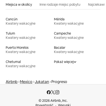
Miejsca w okolicy
Inne rodzaje miejsc pobytu
Najciekawsz
Cancún
Mérida
Kwatery wakacyjne
Kwatery wakacyjne
Tulum
Campeche
Kwatery wakacyjne
Kwatery wakacyjne
Puerto Morelos
Bacalar
Kwatery wakacyjne
Kwatery wakacyjne
Chetumal
Pokaż więcej
Kwatery wakacyjne
Airbnb
Mexico
Jukatan
Progreso
© 2026 Airbnb, Inc.
Prywatność
Warunki