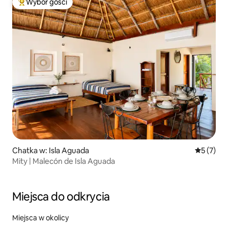
Wybór gości
Najpopularniejsze z kategorii Wybór gości
Chatka w: Isla Aguada
Średnia oc
5 (7)
Mity | Malecón de Isla Aguada
Miejsca do odkrycia
Miejsca w okolicy