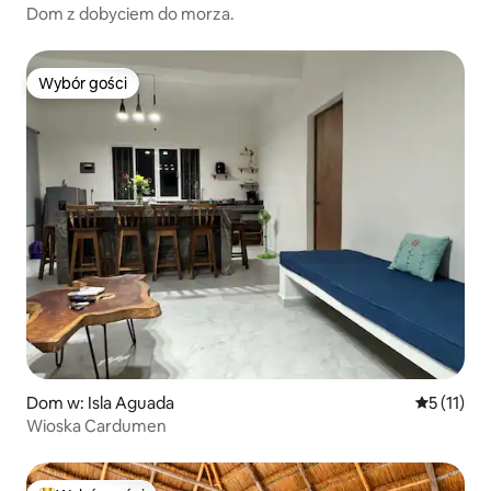
Dom z dobyciem do morza.
Wybór gości
Wybór gości
Dom w: Isla Aguada
Średnia oc
5 (11)
Wioska Cardumen