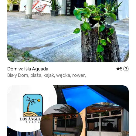
Dom w: Isla Aguada
Średnia oc
5 (3)
Biały Dom, plaża, kajak, wędka, rower,