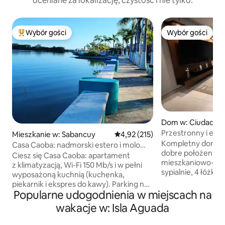
oceniane za lokalizację, czystość i nie tylko.
Wybór gości
Wybór gości
Najpopularniejsze z kategorii Wybór gości
Wybór gości
Dom w: Ciudad de
Przestronny i ele
Mieszkanie w: Sabancuy
Średnia ocena: 4,92 na 5, liczba 
4,92 (215)
wszystkimi udogo
Kompletny dom z 3
Casa Caoba: nadmorski estero i molo
dobre położenie, d
Sabancuy
Ciesz się Casa Caoba: apartament
mieszkaniowo-han
z klimatyzacją, Wi-Fi 150 Mb/s i w pełni
sypialnie, 4 łóżka
wyposażoną kuchnią (kuchenka,
osób, 2 pełne łazien
piekarnik i ekspres do kawy). Parking na
telewizorem Smart 
Popularne udogodnienia w miejscach na
ulicy z kamerami monitorującymi oraz
osób, kuchnia z l
całodobowe samodzielne
wakacje w: Isla Aguada
mikrofalową, kuc
zameldowanie. Nad wodą w estuarium
przyborami kuchen
i kilka kroków od promenady – idealne