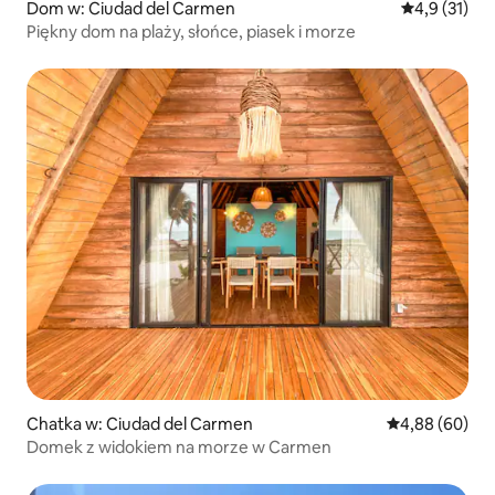
Dom w: Ciudad del Carmen
Średnia ocena
4,9 (31)
Piękny dom na plaży, słońce, piasek i morze
Chatka w: Ciudad del Carmen
Średnia ocena:
4,88 (60)
Domek z widokiem na morze w Carmen