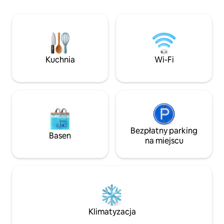
pralnię z suszark
dla rodzin: podziwiaj zachody słońca
siłownię. W tym d
z tarasu, spaceruj po promenadzie
całkowicie prywat
z regionalnymi przekąskami i odpręż się
przystępnej cenie
na spokojnych plażach. Elastyczne
cuda tego miasta.
anulowanie i profesjonalne sprzątanie
gwarantują komfort.
Kuchnia
Wi-Fi
Bezpłatny parking
Basen
na miejscu
Klimatyzacja