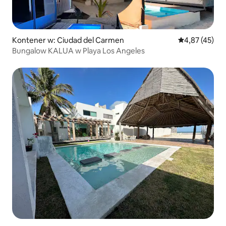
Kontener w: Ciudad del Carmen
Średnia ocena:
4,87 (45)
Bungalow KALUA w Playa Los Angeles