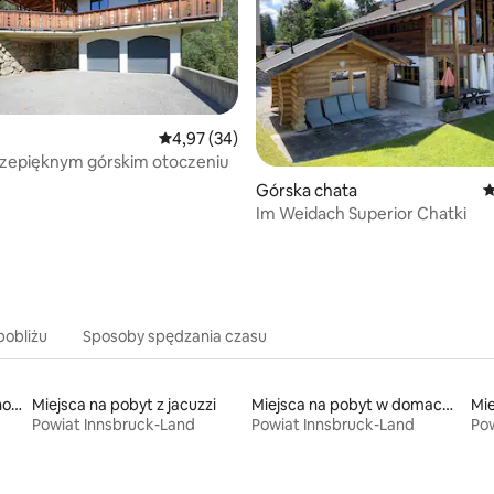
Średnia ocena: 4,97 na 5, liczba recenzji: 34
4,97 (34)
zepięknym górskim otoczeniu
, liczba recenzji: 791
Górska chata
Ś
Im Weidach Superior Chatki
pobliżu
Sposoby spędzania czasu
Miejsca na pobyt w aparthotelach
Miejsca na pobyt z jacuzzi
Miejsca na pobyt w domach wakacyjnych
Powiat Innsbruck-Land
Powiat Innsbruck-Land
Pow