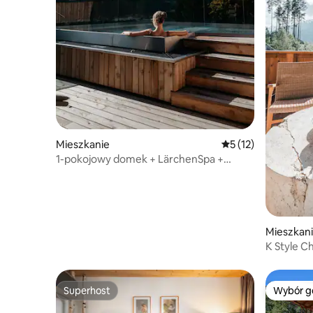
Mieszkanie
Średnia ocena: 5 na 
5 (12)
1-pokojowy domek + LärchenSpa +
StubaiCard
Mieszkan
K Style C
sauną
Superhost
Wybór g
Superhost
Wybór g