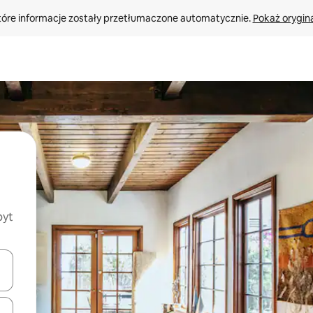
tóre informacje zostały przetłumaczone automatycznie. 
Pokaż orygina
byt
o nich za pomocą klawiszy strzałek w górę i w dół lub przeglądać j