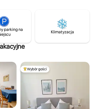
2 miejsca parkingowe - 3 minuty do
ległości
dworca kolejowego i 5 minut do centrum
kim
tooth
ny parking na
Klimatyzacja
iejscu
wakacyjne
Wybór gości
Najpopularniejsze z kategorii Wybór gości