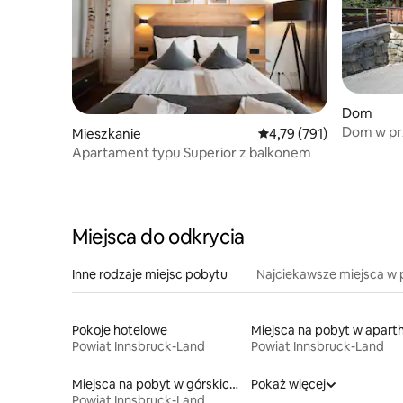
Dom
Dom w pr
Mieszkanie
Średnia ocena: 4,79 na 5
4,79 (791)
Apartament typu Superior z balkonem
Miejsca do odkrycia
Inne rodzaje miejsc pobytu
Najciekawsze miejsca w 
Pokoje hotelowe
Powiat Innsbruck-Land
Powiat Innsbruck-Land
Miejsca na pobyt w górskich chatach
Pokaż więcej
Powiat Innsbruck-Land