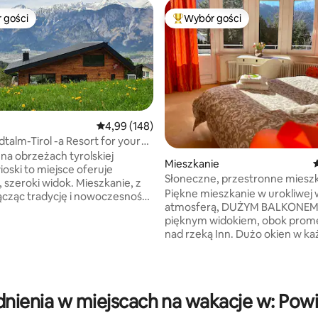
 gości
Wybór gości
arniejsze z kategorii Wybór gości
Najpopularniejsze z kategorii 
Średnia ocena: 4,99 na 5, liczba recenzji: 148
4,99 (148)
alm-Tirol -a Resort for your
e
na obrzeżach tyrolskiej
Mieszkanie
Ś
ioski to miejsce oferuje
Słoneczne, przestronne miesz
, szeroki widok. Mieszkanie, z
z widokiem na góry w uroczej wi
Piękne mieszkanie w urokliwej wi
łącząc tradycję i nowoczesność
atmosferą, DUŻYM BALKONEM 
i się uspokoić i naładować
, liczba recenzji: 214
pięknym widokiem, obok prom
atychmiast. W pobliżu kolejki
nad rzeką Inn. Dużo okien w k
ożna uprawiać wszelkiego
pokoju, JASNO i SŁONECZNIE Je
orty górskie latem i zimą.
chcesz odwiedzić starówkę Inn
 nawet ci, którzy po prostu
możesz przejść się wzdłuż rzeki
 zrelaksują się”, poczują się jak w
skorzystać z roweru ze stacji N
nienia w miejscach na wakacje w: Powi
naprzeciwko domu. Wjazd na autostradę
e są dostępne bezpłatnie; w
w pobliżu, supermarket, apteka
 sauny bierzemy małe feey.