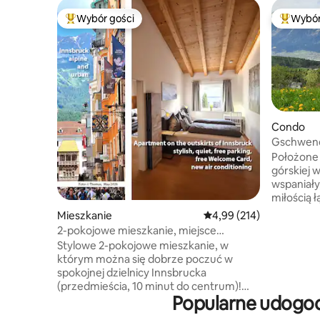
Wybór gości
Wybór
Najpopularniejsze z kategorii Wybór gości
Najpopul
Condo
Gschwendt
Take-Tim
Położone 
górskiej w
wspaniały
miłością 
pozwoli C
Mieszkanie
Średnia ocena: 4,99 na 5
4,99 (214)
baterie n
2-pokojowe mieszkanie, miejsce
linowej m
parkingowe, klimatyzacja, 2-3 osoby
Stylowe 2-pokojowe mieszkanie, w
rodzaju sp
którym można się dobrze poczuć w
Mimo to -
spokojnej dzielnicy Innsbrucka
„zostają i
(przedmieścia, 10 minut do centrum)!
domu. WIFI, TV, BT-boxes, miejsce
Popularne udogod
Idealne dla pary lub rodziny z
parkingow
maksymalnie dwójką dzieci. Na 30 m2
przypadku