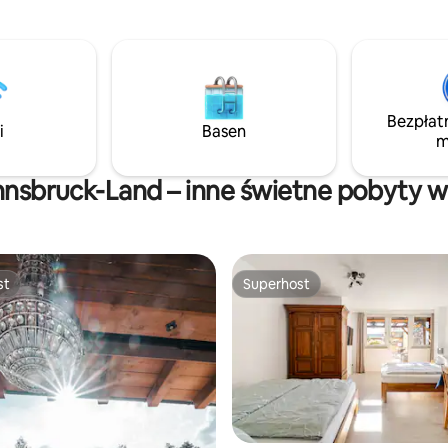
uniwersytet, klinika, WKO, w od
est dobrze wyposażona .
krótkiego spaceru. BEZPŁATNY PARKING
przed willą. 2 telewizory z płas
ekranem (2xnetflix) BOSE Blue
Music
Bezpłat
i
Basen
m
nnsbruck-Land – inne świetne pobyty 
st
Superhost
st
Superhost