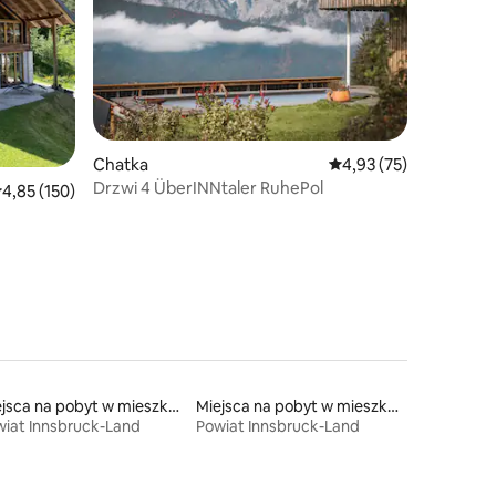
Chatka
Średnia ocena: 4,93 na 
4,93 (75)
Drzwi 4 ÜberINNtaler RuhePol
rednia ocena: 4,85 na 5, liczba recenzji: 150
4,85 (150)
Miejsca na pobyt w mieszkaniach
Miejsca na pobyt w mieszkaniach typu condo
iat Innsbruck-Land
Powiat Innsbruck-Land