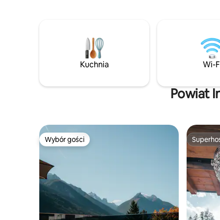
(wysokość pomieszczenia do 4 metrów)
Kuchnia j
znajduje się sypialnia, salon z kuchnią i
rozkładaną sofą oraz łazienka z
prysznicem i toaletą. ! BEZPŁATNE
MIEJSCE PARKINGOWE! !
KLIMATYZACJA! Apartament znajduje
się na pierwszym piętrze dwurodzinnego
Kuchnia
Wi-F
domu i został całkowicie odnowiony i
nowo umeblowany na początku 2023
roku.
Powiat I
Wybór gości
Superho
Wybór gości
Superho