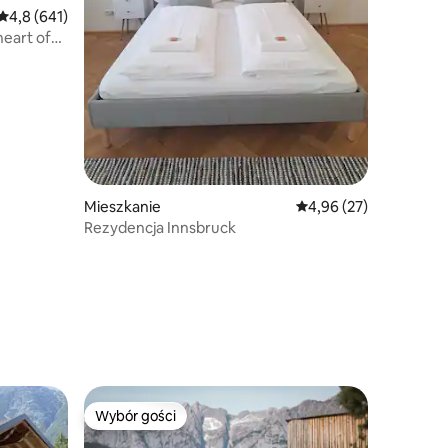
Średnia ocena: 4,8 na 5, liczba recenzji: 641
4,8 (641)
heart of
Mieszkanie
Średnia ocena: 4,96 na 
4,96 (27)
Rezydencja Innsbruck
Wybór gości
Wybór gości