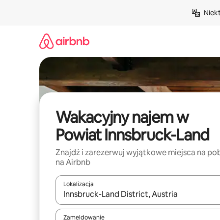
Przejdź
Niek
do
treści
Wakacyjny najem w
Powiat Innsbruck-Land
Znajdź i zarezerwuj wyjątkowe miejsca na po
na Airbnb
Lokalizacja
Gdy wyniki będą dostępne, możesz poruszać się p
Zameldowanie