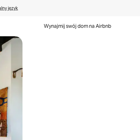
lny język
Wynajmij swój dom na Airbnb
e za pomocą gestów dotykowych lub przesuwania.