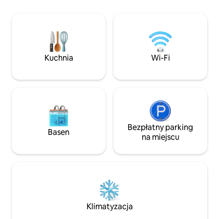
z meblami premiu
projektora na wieczory filmowe, stołu do
sypialnią, w pełni
bilarda, stołu do tenisa stołowego
65-calowym telew
i miejsca na ognisko – wszystko do
szybkim Wi-Fi i ud
Twojej osobistej dyspozycji. Kopuła
hotelowym. Idealne dla rodzin, grup, na
znajduje się na podwyższonym tarasie,
wakacje w pobliżu
dzięki czemu możesz cieszyć się
okazje – to wyjąt
Kuchnia
Wi-Fi
wspaniałymi widokami na góry i dolinę
połączenie luksus
dookoła, a nikt nie będzie mógł zajrzeć
i ponadczasowego
do Twojej przestrzeni.
Bezpłatny parking
Basen
na miejscu
Klimatyzacja