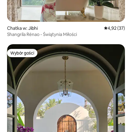
Chatka w: Jibhi
Średnia ocena:
4,92 (37)
Shangrila Rénao - Świątynia Miłości
Wybór gości
Wybór gości