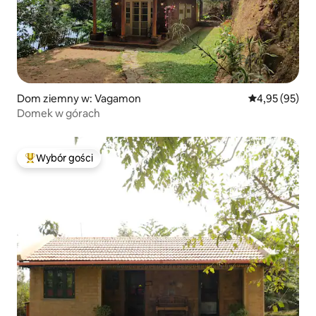
Dom ziemny w: Vagamon
Średnia ocena:
4,95 (95)
Domek w górach
Wybór gości
Najpopularniejsze z kategorii Wybór gości