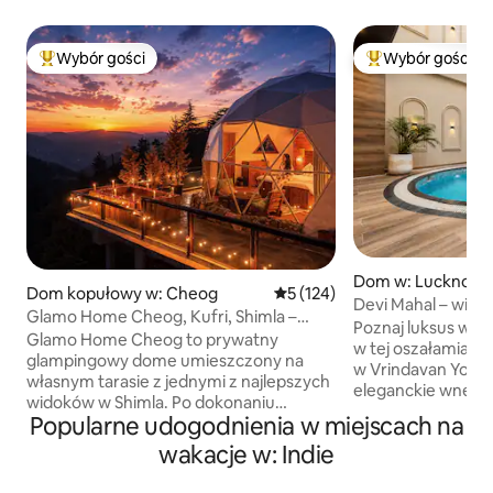
Wybór gości
Wybór gości
Najpopularniejsze z kategorii Wybór gości
Najpopularniejsze
Dom w: Lucknow
Dom kopułowy w: Cheog
Średnia ocena: 5 na 5, liczba 
5 (124)
Devi Mahal – will
Glamo Home Cheog, Kufri, Shimla –
basenem
Poznaj luksus w n
prywatne miejsce na pobyt
Glamo Home Cheog to prywatny
w tej oszałamiające
glampingowy dome umieszczony na
w Vrindavan Yojna,
własnym tarasie z jednymi z najlepszych
eleganckie wnętrz
widoków w Shimla. Po dokonaniu
tradycją, wysokie 
Popularne udogodnienia w miejscach na
rezerwacji całe miejsce jest do Twojej
zanurzeniowy w p
wyłącznej dyspozycji, co zapewnia pełną
wakacje w: Indie
Zrelaksuj się w pię
prywatność i wygodę. Korzystaj
zaprojektowanych
z prywatnego jacuzzi, 150-calowego