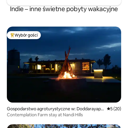
Indie – inne świetne pobyty wakacyjne
Wybór gości
Najpopularniejsze z kategorii Wybór gości
Gospodarstwo agroturystyczne w: Doddarayapp
Średnia oce
5 (20)
anahalli
Contemplation Farm stay at Nandi Hills