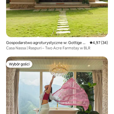
Gospodarstwo agroturystyczne w: Gottige Ha
Średnia ocena:
4,97 (34)
lli
Casa Nassa | Raspuri – Two Acre Farmstay w BLR
Wybór gości
Wybór gości