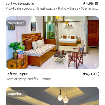
Loft w: Bengaluru
Średnia ocena:
4,95 (19)
Przytulne studio z klimatyzacją • Patio + taras • 10 min od
Manyata
Superhost
Superhost
Loft w: Jaipur
Średnia ocena:
4,7 (205)
Dom artysty: Netflix + Prime
Superhost
Superhost