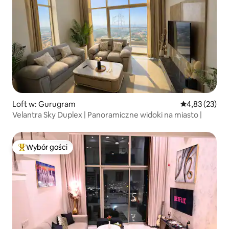
Loft w: Gurugram
Średnia ocena:
4,83 (23)
Velantra Sky Duplex | Panoramiczne widoki na miasto |
Wybór gości
Najpopularniejsze z kategorii Wybór gości