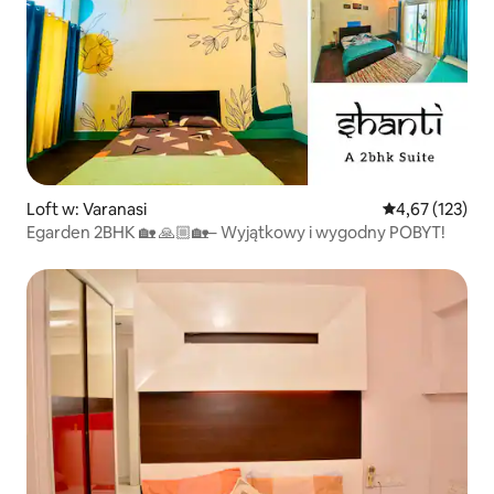
Loft w: Varanasi
Średnia ocena: 
4,67 (123)
Egarden 2BHK 🏡 🙏🏼🏡– Wyjątkowy i wygodny POBYT!