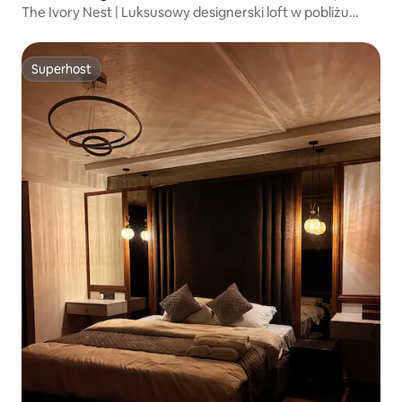
The Ivory Nest | Luksusowy designerski loft w pobliżu
AMEX
Superhost
Superhost