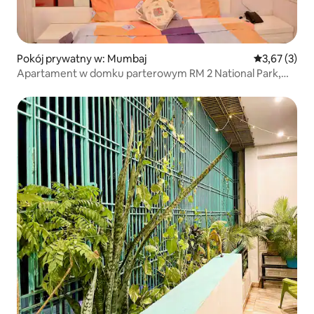
Pokój prywatny w: Mumbaj
Średnia ocena
3,67 (3)
Apartament w domku parterowym RM 2 National Park,
Borivali