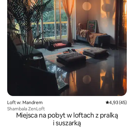
Loft w: Mandrem
Średnia ocena:
4,93 (45)
Shambala ZenLoft
Miejsca na pobyt w loftach z pralką
i suszarką