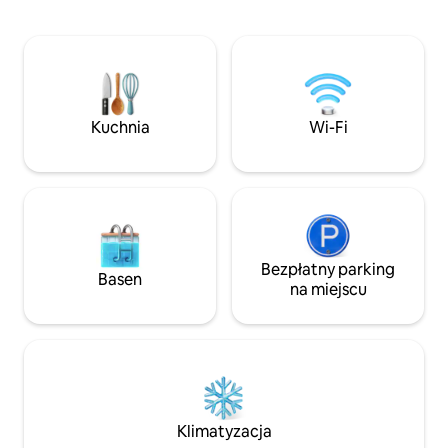
bezpieczna oaza spokoju,
Niezależnie od teg
zaprojektowana z myślą o parach,
w jacuzzi po długi
profesjonalistach i samotnych
spokojną poranną 
podróżniczkach, oferuje luksusowe
widoki z okien od p
wnętrza, szybkie Wi-Fi i platformy OTT.
każdy zakątek loft
Skorzystaj z bezproblemowego
zaprojektowany ta
samodzielnego zameldowania,
zwolnić tempo i n
Kuchnia
Wi-Fi
bezpłatnego parkingu w piwnicy
i dostawy jedzenia pod same drzwi.
Zapraszam do tego starannie
zaprojektowanego miejsca i proszę,
abyś traktował(a) je jak swoje własne.
Bezpłatny parking
Basen
na miejscu
Klimatyzacja