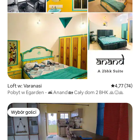
Loft w: Varanasi
Średnia ocena:
4,77 (74)
Pobyt w Egarden - 🛋Anand 🏡 Cały dom 2 BHK 🙏😊🙏
Wybór gości
Wybór gości