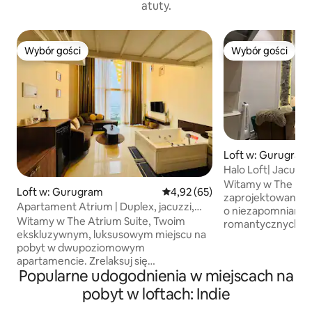
atuty.
Wybór gości
Wybór gości
Wybór gości
Wybór gości
Loft w: Gurugram
Halo Loft| Jacuzzi
lotniska| M3M
Witamy w The Halo
Loft w: Gurugram
Średnia ocena: 4,92 na 5, liczba
4,92 (65)
zaprojektowanym 
Apartament Atrium | Duplex, jacuzzi,
o niezapomnianyc
samodzielne zameldowanie
Witamy w The Atrium Suite, Twoim
romantycznych w
ekskluzywnym, luksusowym miejscu na
i relaksujących wak
pobyt w dwupoziomowym
luksusowy loft o 
apartamencie. Zrelaksuj się
położony na 14. p
Popularne udogodnienia w miejscach na
w prywatnym jacuzzi dla dwojga lub na
łączy nowoczesne
balkonie z panoramicznym widokiem na
jacuzzi, tworząc 
pobyt w loftach: Indie
miasto i autostradę. Ta bardzo
trudno znaleźć gdz