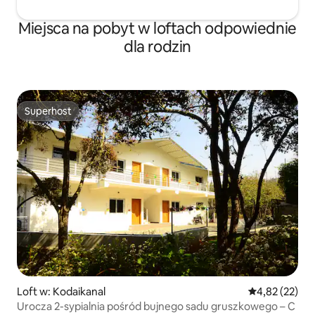
Miejsca na pobyt w loftach odpowiednie
dla rodzin
Superhost
Superhost
Loft w: Kodaikanal
Średnia ocena:
4,82 (22)
Urocza 2-sypialnia pośród bujnego sadu gruszkowego – C