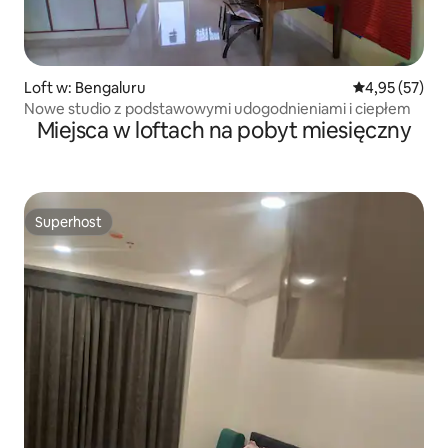
Loft w: Bengaluru
Średnia ocena:
4,95 (57)
Nowe studio z podstawowymi udogodnieniami i ciepłem
Miejsca w loftach na pobyt miesięczny
Superhost
Superhost