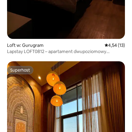
Loft w: Gurugram
Średnia ocena:
4,54 (13)
Lapstay LOFT0812 – apartament dwupoziomowy
z balkonem i widokiem na miasto
Superhost
Superhost