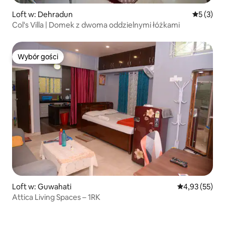
Loft w: Dehradun
Średnia oc
5 (3)
Col's Villa | Domek z dwoma oddzielnymi łóżkami
Wybór gości
Wybór gości
Loft w: Guwahati
Średnia ocena:
4,93 (55)
Attica Living Spaces – 1RK