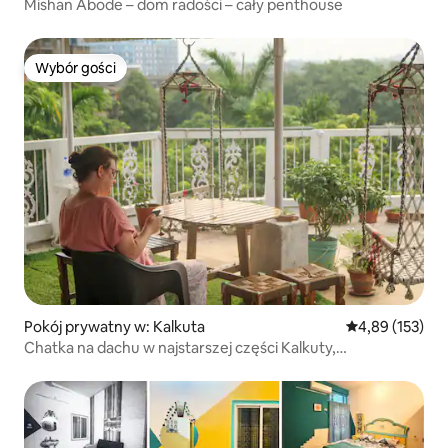
Mishan Abode – dom radości – cały penthouse
Wybór gości
Wybór gości
Pokój prywatny w: Kalkuta
Średnia ocena: 
4,89 (153)
Chatka na dachu w najstarszej części Kalkuty,
Shyambazar