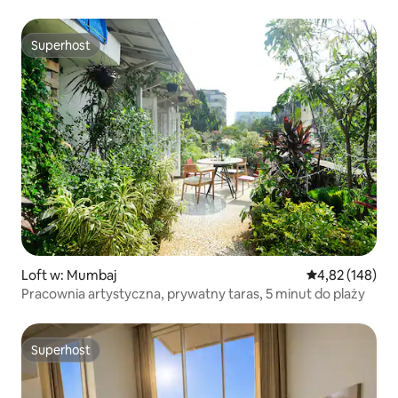
Superhost
Superhost
Loft w: Mumbaj
Średnia ocena: 
4,82 (148)
Pracownia artystyczna, prywatny taras, 5 minut do plaży
Superhost
Superhost