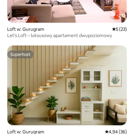
Loft w: Gurugram
Średnia oce
5 (23)
Let's Loft – luksusowy apartament dwupoziomowy
Superhost
Superhost
Loft w: Gurugram
Średnia ocena:
4,94 (36)