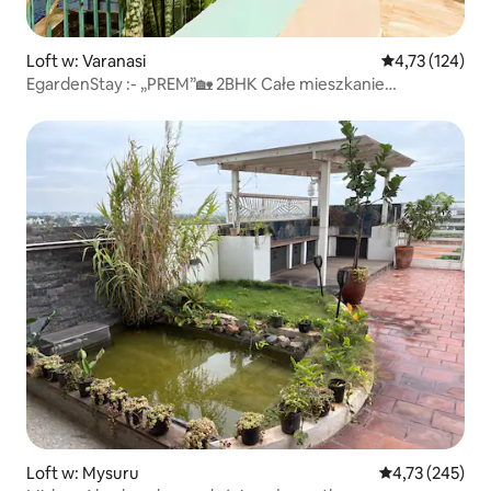
Loft w: Varanasi
Średnia ocena: 
4,73 (124)
EgardenStay :- „PREM”🏡 2BHK Całe mieszkanie
balkonowe 🙏🏼
Loft w: Mysuru
Średnia ocena: 
4,73 (245)