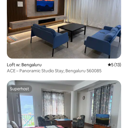
Loft w: Bengaluru
Średnia oce
5 (13)
ACE – Panoramic Studio Stay; Bengaluru 560085
Superhost
Superhost