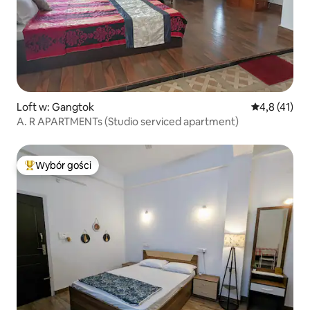
Loft w: Gangtok
Średnia ocena
4,8 (41)
A. R APARTMENTs (Studio serviced apartment)
Wybór gości
Najpopularniejsze z kategorii Wybór gości