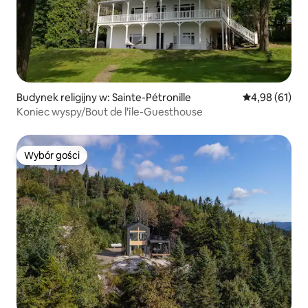
Budynek religijny w: Sainte-Pétronille
Średnia ocena:
4,98 (61)
Koniec wyspy/Bout de l'île-Guesthouse
Wybór gości
Wybór gości