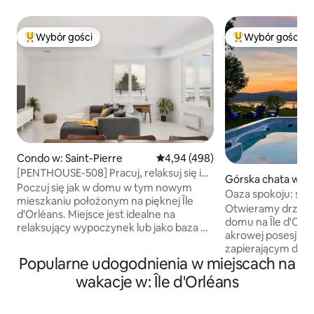
Wybór gości
Wybór gości
Najpopularniejsze z kategorii Wybór gości
Najpopularniejsze
Condo w: Saint-Pierre
Średnia ocena: 4,94 na 5, liczba 
4,94 (498)
[PENTHOUSE-508] Pracuj, relaksuj się i
Górska chata w: S
gotuj ze wspaniałym widokiem
Poczuj się jak w domu w tym nowym
ille
Oaza spokoju: spa,
mieszkaniu położonym na pięknej Île
kominek
Otwieramy drzwi 
d'Orléans. Miejsce jest idealne na
domu na Île d'Orlé
relaksujący wypoczynek lub jako baza do
akrowej posesji z 
pracy zdalnej. Ma minimalistyczny
zapierającym dech
design i jest dość przestronne.
Popularne udogodnienia w miejscach na
na St. Lawrence Riv
OGROMNY balkon na zewnątrz, aby
zregeneruj siły na
wakacje w: Île d'Orléans
cieszyć się widokiem i zachodami słońca.
drogi od Starego
Jest wyposażony w funkcjonalną
Udogodnienia na m
kuchnię, przestronną łazienkę,