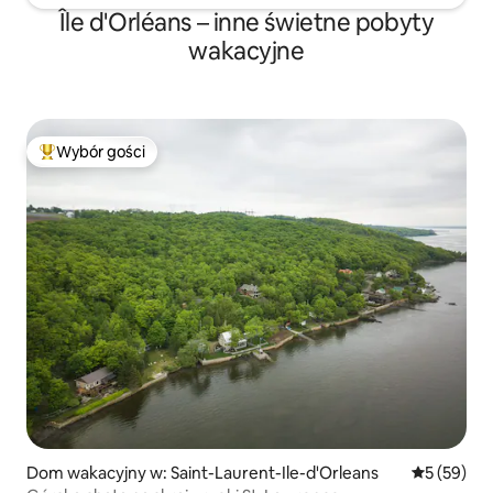
Île d'Orléans – inne świetne pobyty
wakacyjne
Wybór gości
Najpopularniejsze z kategorii Wybór gości
Dom wakacyjny w: Saint-Laurent-Ile-d'Orleans
Średnia oce
5 (59)