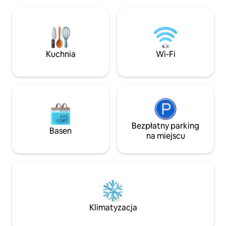
kominki opalane 
klimatyzację i wysokie sufity. Jest to
na zewnątrz, grill
mieszkanie narożne bez sąsiada
osób i 3 łazienki. 
powyżej lub poniżej (BARDZO ciche),
produkty i urok st
dzięki czemu możesz cieszyć się
się zaledwie kilka
idealnym snem z dala od miejskich
CITQ: 311604
hałasów. Parking jest łatwy i dogodnie
Kuchnia
Wi-Fi
usytuowany obok apartamentu.
Bezpłatny parking
Basen
na miejscu
Klimatyzacja