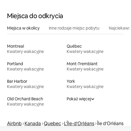
Miejsca do odkrycia
Miejsca w okolicy
Inne rodzaje miejsc pobytu
Najciekawsz
Montreal
Québec
Kwatery wakacyjne
Kwatery wakacyjne
Portland
Mont-Tremblant
Kwatery wakacyjne
Kwatery wakacyjne
Bar Harbor
York
Kwatery wakacyjne
Kwatery wakacyjne
Old Orchard Beach
Pokaż więcej
Kwatery wakacyjne
Airbnb
Kanada
Quebec
L'Île-d'Orléans
Île d'Orléans