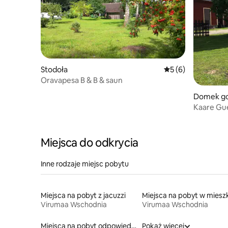
Stodoła
Średnia ocena: 5 na
5 (6)
Oravapesa B & B & saun
Domek go
Kaare Gu
Miejsca do odkrycia
Inne rodzaje miejsc pobytu
Miejsca na pobyt z jacuzzi
Virumaa Wschodnia
Virumaa Wschodnia
Miejsca na pobyt odpowiednie dla rodzin
Pokaż więcej