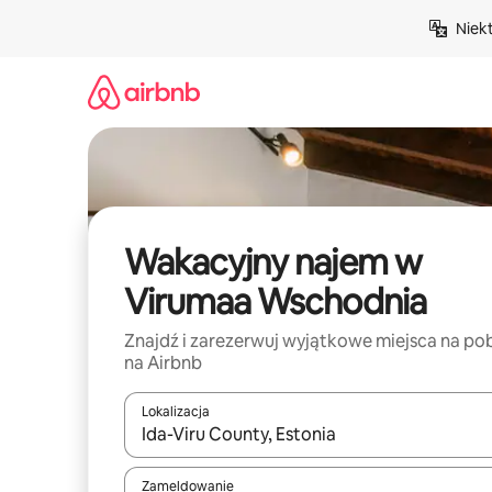
Przejdź
Niek
do
treści
Wakacyjny najem w
Virumaa Wschodnia
Znajdź i zarezerwuj wyjątkowe miejsca na po
na Airbnb
Lokalizacja
Gdy wyniki będą dostępne, możesz poruszać się p
Zameldowanie