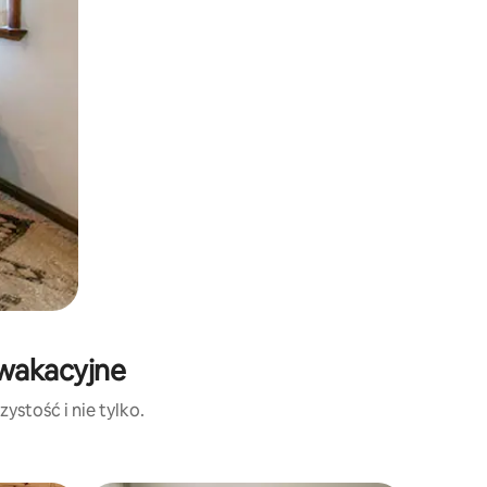
 wakacyjne
ystość i nie tylko.