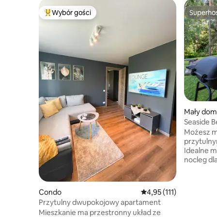
Wybór gości
Superho
Najpopularniejsze z kategorii Wybór gości
Superho
Mały dom
Seaside 
Możesz m
przytuln
Idealne m
nocleg dl
horyzonci
roślinnoś
wybrzeże 
Condo
Średnia ocena: 4,95 na 5
4,95 (111)
uroczy po
Przytulny dwupokojowy apartament
Tuliv znaj
Mieszkanie ma przestronny układ ze
plaży. Większa grupa może zatrzymać