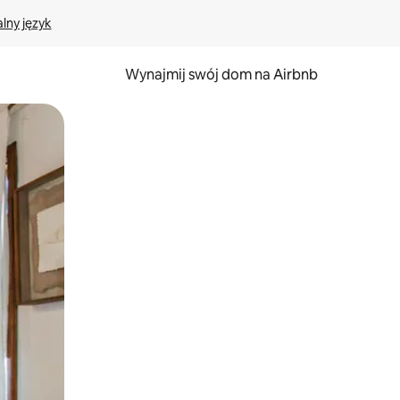
lny język
Wynajmij swój dom na Airbnb
e za pomocą gestów dotykowych lub przesuwania.