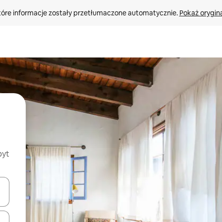
tóre informacje zostały przetłumaczone automatycznie. 
Pokaż orygina
byt
o nich za pomocą klawiszy strzałek w górę i w dół lub przeglądać j