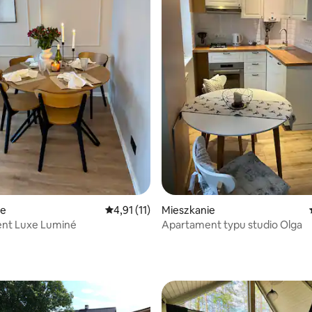
5, liczba recenzji: 57
ie
Średnia ocena: 4,91 na 5, liczba recenzji: 11
4,91 (11)
Mieszkanie
nt Luxe Luminé
Apartament typu studio Olga