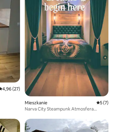
Średnia ocena: 4,96 na 5, liczba recenzji: 27
4,96 (27)
Mieszkanie
Średnia ocena: 5 n
5 (7)
Narva City Steampunk Atmosfera
przeszłości i przyszłości