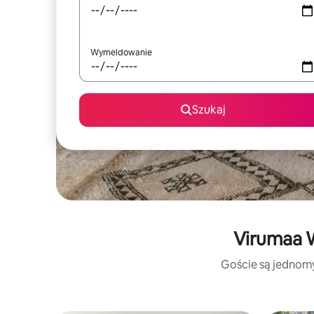
Wymeldowanie
Szukaj
Virumaa W
Goście są jednomyś