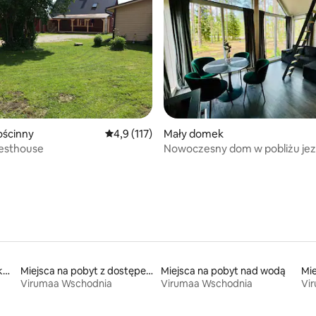
 5, liczba recenzji: 6
ścinny
Średnia ocena: 4,9 na 5, liczba recenzji: 117
4,9 (117)
Mały domek
esthouse
Nowoczesny dom w pobliżu jez
Peipsi!
Miejsca na pobyt w mieszkaniach
Miejsca na pobyt z dostępem do jeziora
Miejsca na pobyt nad wodą
Virumaa Wschodnia
Virumaa Wschodnia
Vi