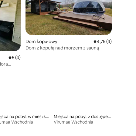
Dom kopułowy
Średnia ocena: 4,75 n
4,75 (4)
Dom z kopułą nad morzem z sauną
Średnia ocena: 5 na 5, liczba recenzji: 4
5 (4)
iora
Miejsca na pobyt w mieszkaniach typu condo
Miejsca na pobyt z dostępem do plaży
rumaa Wschodnia
Virumaa Wschodnia