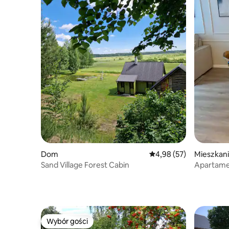
Dom
Średnia ocena: 4,98 na 
4,98 (57)
Mieszkan
Sand Village Forest Cabin
Apartame
Wybór gości
Wybór gości