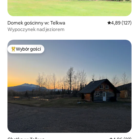
Domek gościnny w: Telkwa
Średnia ocena: 
4,89 (127)
Wypoczynek nad jeziorem
Wybór gości
Najpopularniejsze z kategorii Wybór gości