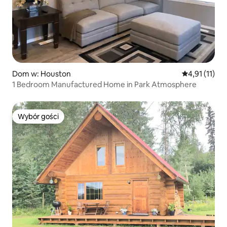
Dom w: Houston
Średnia ocena
4,91 (11)
1 Bedroom Manufactured Home in Park Atmosphere
Wybór gości
Wybór gości