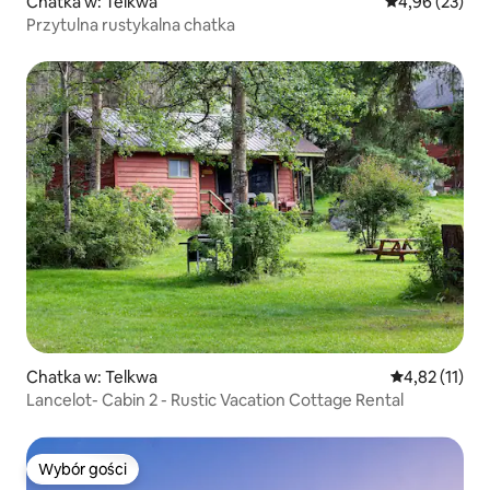
Chatka w: Telkwa
Średnia ocena:
4,96 (23)
Przytulna rustykalna chatka
Chatka w: Telkwa
Średnia ocena:
4,82 (11)
Lancelot- Cabin 2 - Rustic Vacation Cottage Rental
Wybór gości
Wybór gości