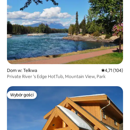
Dom w: Telkwa
Średnia ocena: 
4,71 (104)
Private River 's Edge HotTub, Mountain View, Park
Wybór gości
Wybór gości