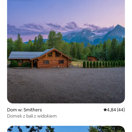
Dom w: Smithers
Średnia ocena:
4,84 (44)
Domek z bali z widokiem