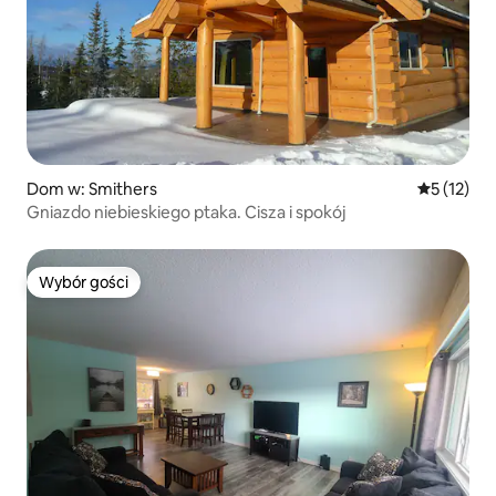
Dom w: Smithers
Średnia oce
5 (12)
Gniazdo niebieskiego ptaka. Cisza i spokój
Wybór gości
Wybór gości