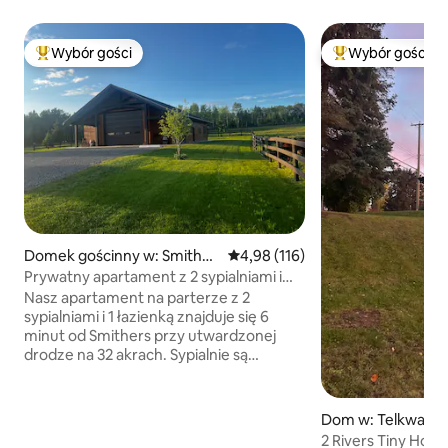
Wybór gości
Wybór gości
Najpopularniejsze z kategorii Wybór gości
Najpopularniejsze
Domek gościnny w: Smither
Średnia ocena: 4,98 na 5, liczba 
4,98 (116)
s
Prywatny apartament z 2 sypialniami i
tarasem
Nasz apartament na parterze z 2
sypialniami i 1 łazienką znajduje się 6
minut od Smithers przy utwardzonej
drodze na 32 akrach. Sypialnie są
połączone. W pełni zaopatrzona
kuchnia. Łóżeczko turystyczne z
prześcieradłami dla niemowląt.
Dom w: Telkwa
Przepraszamy, ale nie przyjmujemy
2 Rivers Tiny Hom