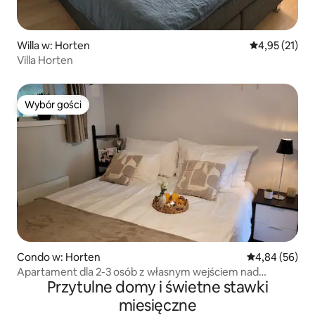
Willa w: Horten
Średnia ocena:
4,95 (21)
Villa Horten
Wybór gości
Wybór gości
Condo w: Horten
Średnia ocena:
4,84 (56)
Apartament dla 2-3 osób z własnym wejściem nad
Przytulne domy i świetne stawki
morzem
miesięczne