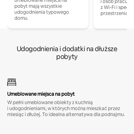
umeblowane miejsca na
i osób pracując
pobyt mają wszystkie
z Wi-Fi i specja
udogodnienia typowego
przestrzenią do
domu.
Udogodnienia i dodatki na dłuższe
pobyty
Umeblowane miejsca na pobyt
W pełni umeblowane obiekty z kuchnią
i udogodnieniami, w których można mieszkać przez
miesiąc i dłużej. To idealna alternatywa dla podnajmu.