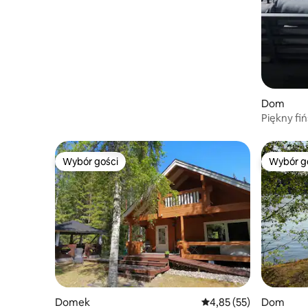
Dom
Piękny fi
Wybór gości
Wybór g
Wybór gości
Wybór g
Domek
Średnia ocena: 4,85 na 
4,85 (55)
Dom