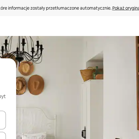
tóre informacje zostały przetłumaczone automatycznie. 
Pokaż orygina
byt
o nich za pomocą klawiszy strzałek w górę i w dół lub przeglądać j