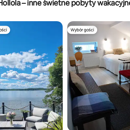
Hollola – inne świetne pobyty wakacyjn
ości
Wybór gości
ości
Wybór gości
5, liczba recenzji: 24