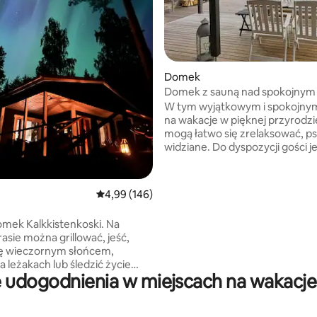
5, liczba recenzji: 47
Domek
Domek z sauną nad spokojnym
W tym wyjątkowym i spokojny
na wakacje w pięknej przyrodzie
mogą łatwo się zrelaksować, ps
widziane. Do dyspozycji gości j
sauna, w której można korzysta
łagodnych par z pieca opalane
drewnem. Do jeziora można do
Średnia ocena: 4,99 na 5, liczba recenzji: 146
4,99 (146)
własnej plaży. Do dyspozycji łó
wiosłowa. Pobyt odbywa się w domku
mek Kalkkistenkoski. Na
gościnnym położonym tuż przy
asie można grillować, jeść,
Zakwaterowanie jest łatwe, po
ię wieczornym słońcem,
obiekcie znajduje się pościel i rę
a leżakach lub śledzić życie
Tutaj można zapomnieć o codzi
 udogodnienia w miejscach na wakacje 
a bystrzach. Wanna
Wspaniała lokalizacja, spokój, bl
asażem i sauna są ogrzewane,
usług w Lahti, Vääksy i Vierumäk
 kominek tworzy atmosferę.