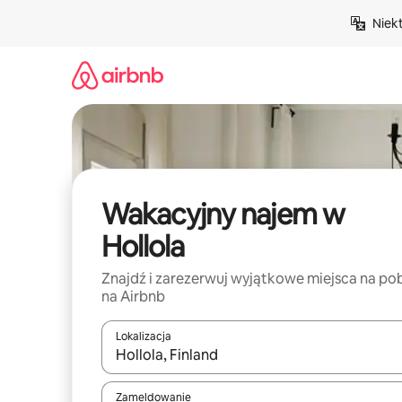
Przejdź
Niek
do
treści
Wakacyjny najem w
Hollola
Znajdź i zarezerwuj wyjątkowe miejsca na po
na Airbnb
Lokalizacja
Gdy wyniki będą dostępne, możesz poruszać się p
Zameldowanie