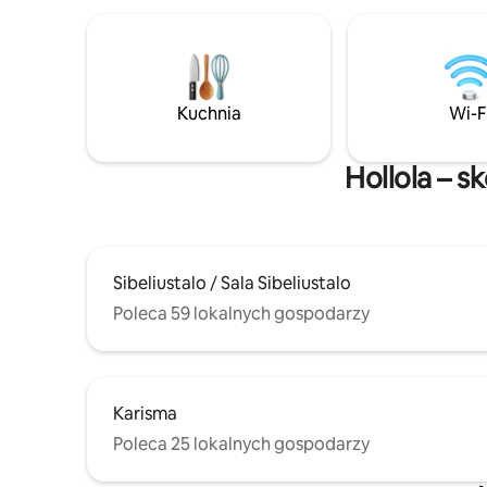
W kuchni 
Zanurz się w magii Finlandii!
potrzebuje
na świeży
pozwolą C
wakacji w 
W saunie i
Kuchnia
Wi-F
a wodę pi
w kanistr
Możesz po
Hollola – s
Sibeliustalo / Sala Sibeliustalo
Poleca 59 lokalnych gospodarzy
Karisma
Poleca 25 lokalnych gospodarzy