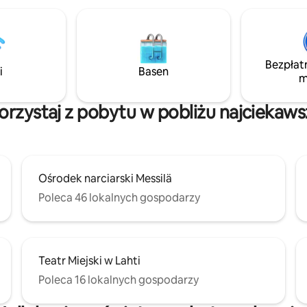
znajdziesz wszystko, czego
sz, a grill gazowy i palenisko
m powietrzu przy plaży
i na gotowanie w czasie
najróżniejszych stylach.
Bezpłat
 kuchni jest ciepła woda,
i
Basen
m
tną przynosi się do domku
ach. Puucee tuż obok domku.
djechać prosto na miejsce.
korzystaj z pobytu w pobliżu najciekaw
Ośrodek narciarski Messilä
Poleca 46 lokalnych gospodarzy
Teatr Miejski w Lahti
Poleca 16 lokalnych gospodarzy