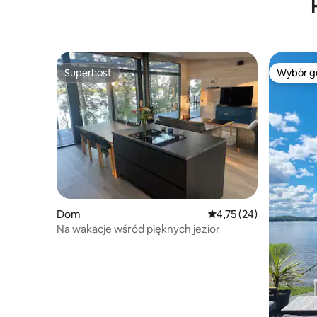
Superhost
Wybór g
Superhost
Wybór g
Dom
Średnia ocena: 4,75 na 
4,75 (24)
Na wakacje wśród pięknych jezior