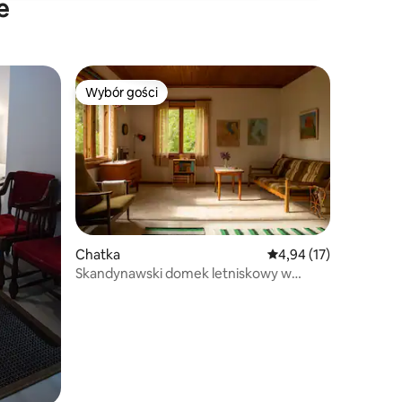
e
Wybór gości
Wybór gości
Chatka
Średnia ocena: 4,94 na 
4,94 (17)
Skandynawski domek letniskowy w
Asikkala