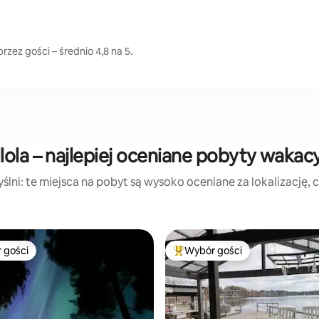
rzez gości – średnio 4,8 na 5.
lola – najlepiej oceniane pobyty wakac
lni: te miejsca na pobyt są wysoko oceniane za lokalizację, cz
 gości
Wybór gości
arniejsze z kategorii Wybór gości
Najpopularniejsze z kategorii 