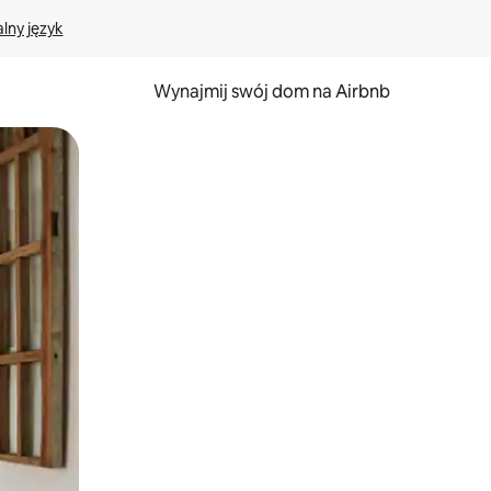
lny język
Wynajmij swój dom na Airbnb
e za pomocą gestów dotykowych lub przesuwania.