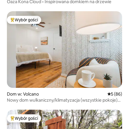
Oaza Kona Cloud • Inspirowana domkiem na drzewie
Wybór gości
Najpopularniejsze z kategorii Wybór gości
Dom w: Volcano
Średnia oce
5 (86)
Nowy dom wulkaniczny/klimatyzacja (wszystkie pokoje)
zmywarka/bidet
Wybór gości
Najpopularniejsze z kategorii Wybór gości