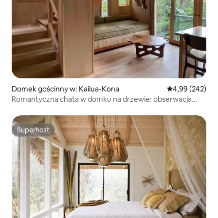
Domek gościnny w: Kailua-Kona
Średnia ocena: 
4,99 (242)
Romantyczna chata w domku na drzewie: obserwacja
ptaków, wędrówka, joga
Superhost
Superhost