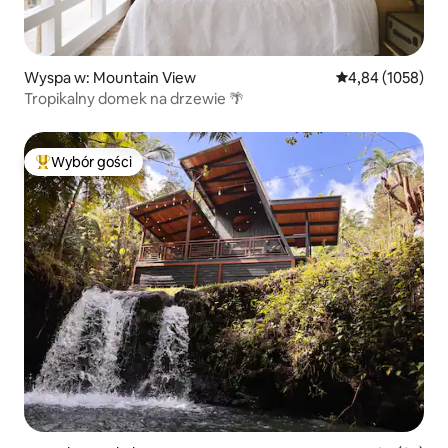
Wyspa w: Mountain View
Średnia ocena: 4
4,84 (1058)
Tropikalny domek na drzewie 🌴
Wybór gości
Najpopularniejsze z kategorii Wybór gości