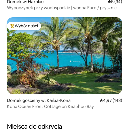
Domek w: Hakalau
Średnia oce
5 (34)
Wypoczynek przy wodospadzie | wanna Furo / prysznic
na świeżym powietrzu
Wybór gości
Najpopularniejsze z kategorii Wybór gości
Domek gościnny w: Kailua-Kona
Średnia ocena: 
4,97 (143)
Kona Ocean Front Cottage on Keauhou Bay
Miejsca do odkrycia