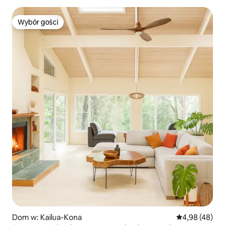
Wybór gości
Wybór gości
Dom w: Kailua-Kona
Średnia ocena:
4,98 (48)