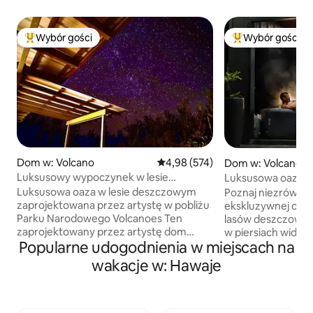
Wybór gości
Wybór gości
Najpopularniejsze z kategorii Wybór gości
Najpopularniejsze
Dom w: Volcano
Średnia ocena: 4,98 na 5, liczba 
4,98 (574)
Dom w: Volcano
Luksusowy wypoczynek w lesie
Luksusowa oaza s
deszczowym w pobliżu wulkanów
w pobliżu Parku 
Luksusowa oaza w lesie deszczowym
Poznaj niezrównan
zaprojektowana przez artystę w pobliżu
ekskluzywnej oazi
Parku Narodowego Volcanoes Ten
lasów deszczowych
zaprojektowany przez artystę dom
w piersiach widok
Popularne udogodnienia w miejscach na
w lesie deszczowym w pobliżu Parku
myślą o gościach 
Narodowego Wulkany Hawajskie, który
najlepszego zakwa
wakacje w: Hawaje
został zaprezentowany w programie
płynnym przejśc
Discovery Channel (Building off the
a otoczeniem dzi
Grid), łączy zrównoważony styl życia
od podłogi do sufi
z luksusem w wyspowym stylu – to
jacuzzi, kąpieli lo