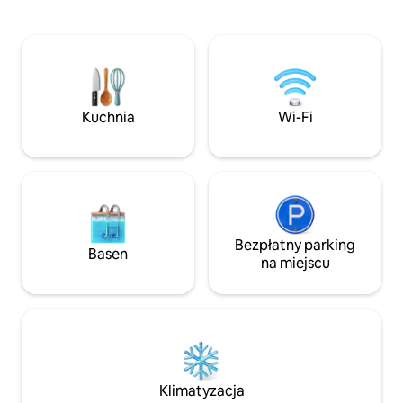
zacieniony taras. W pełni wyposażona
pobliżu biegną śc
kuchnia, ekspres do kawy Nespresso,
kanału. Pierwsze s
Netflix, telewizor 65”, Wi-Fi z kablem
oddalone są o god
światłowodowym. Oddzielne wejście,
samochodem. Euro
samodzielne zameldowanie. 5 minut od
park rozrywki na ś
centrum Sélestat, 20 minut od zamku
odległości 35 km.
Haut-Kœnigsbourg, 15 minut od Colmar.
udogodnienia w od
Kuchnia
Wi-Fi
Idealne miejsce dla osób podróżujących
apartamentu.
Szlakiem Winnym, rodzin i osób
podróżujących służbowo.
Bezpłatny parking
Basen
na miejscu
Klimatyzacja