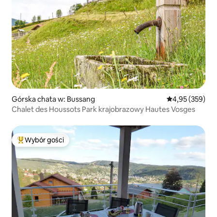
Górska chata w: Bussang
Średnia ocena: 
4,95 (359)
Chalet des Houssots Park krajobrazowy Hautes Vosges
Wybór gości
Najpopularniejsze z kategorii Wybór gości