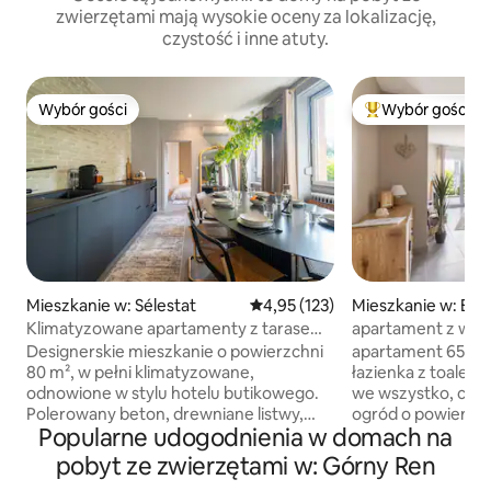
zwierzętami mają wysokie oceny za lokalizację,
czystość i inne atuty.
Wybór gości
Wybór gości
Wybór gości
Najpopularniejsze
Mieszkanie w: Sélestat
Średnia ocena: 4,95 na 5, liczba 
4,95 (123)
Mieszkanie w: Bis
Klimatyzowane apartamenty z tarasem i
apartament z wid
łóżkami typu king size
Designerskie mieszkanie o powierzchni
apartament 65 m², 
80 m², w pełni klimatyzowane,
łazienka z toalet
odnowione w stylu hotelu butikowego.
we wszystko, co 
Polerowany beton, drewniane listwy,
ogród o powierzch
Popularne udogodnienia w domach na
ręcznie robione płytki zellige. 2 sypialnie
miejsce parkingow
z łóżkami typu King Size, łazienka
pasmo Wogezów, i
pobyt ze zwierzętami w: Górny Ren
z kabina prysznicową i wanną, prywatny
km od Colmar w ce