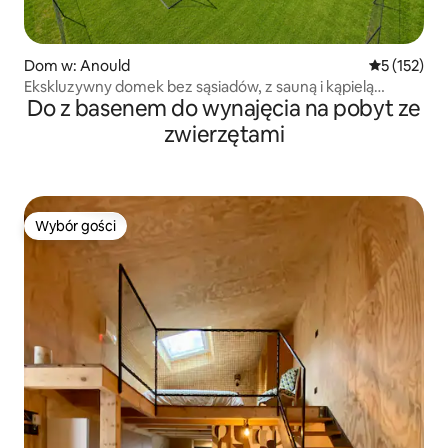
Dom w: Anould
Średnia ocen
5 (152)
Ekskluzywny domek bez sąsiadów, z sauną i kąpielą
Do z basenem do wynajęcia na pobyt ze
nordycką
zwierzętami
Wybór gości
Wybór gości