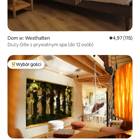
Dom w: Westhalten
Średnia ocena: 
4,97 (115)
Duży Gite z prywatnym spa (do 12 osób)
Wybór gości
Najpopularniejsze z kategorii Wybór gości