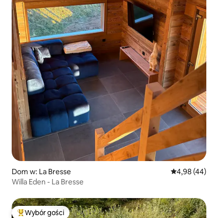
Dom w: La Bresse
Średnia ocena:
4,98 (44)
Willa Eden - La Bresse
Wybór gości
Najpopularniejsze z kategorii Wybór gości