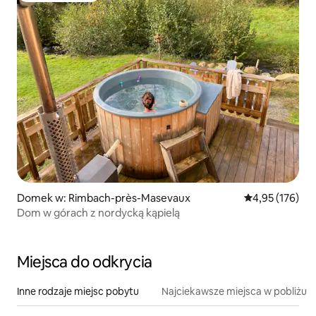
Domek w: Rimbach-près-Masevaux
Średnia ocena: 
4,95 (176)
Dom w górach z nordycką kąpielą
Miejsca do odkrycia
Inne rodzaje miejsc pobytu
Najciekawsze miejsca w pobliżu