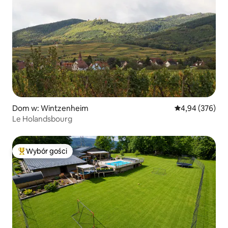
Dom w: Wintzenheim
Średnia ocena: 
4,94 (376)
Le Holandsbourg
Wybór gości
Najpopularniejsze z kategorii Wybór gości