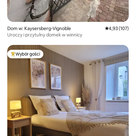
Dom w: Kaysersberg-Vignoble
Średnia ocena: 
4,93 (107)
Uroczy i przytulny domek w winnicy
Wybór gości
Najpopularniejsze z kategorii Wybór gości