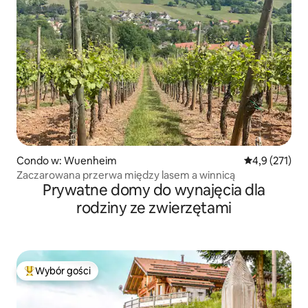
Condo w: Wuenheim
Średnia ocena:
4,9 (271)
Zaczarowana przerwa między lasem a winnicą
Prywatne domy do wynajęcia dla
rodziny ze zwierzętami
Wybór gości
Najpopularniejsze z kategorii Wybór gości