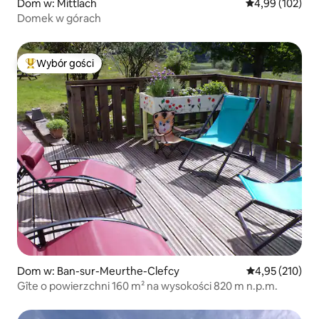
Dom w: Mittlach
Średnia ocena: 
4,99 (102)
Domek w górach
Wybór gości
Najpopularniejsze z kategorii Wybór gości
Dom w: Ban-sur-Meurthe-Clefcy
Średnia ocena: 
4,95 (210)
Gîte o powierzchni 160 m² na wysokości 820 m n.p.m.