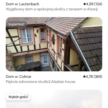
Dom w: Lautenbach
Średnia ocena: 
4,99 (124)
Wyjątkowy dom w spokojnej okolicy z tarasem w Alzacji
Superhost
Superhost
Dom w: Colmar
Średnia ocena: 
4,78 (369)
Pięknie odnowione studio2 Alsatian house
Wybór gości
Wybór gości