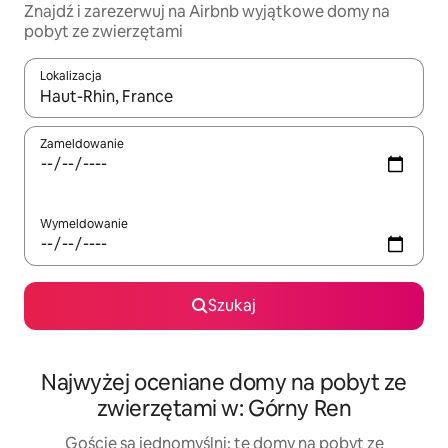
Znajdź i zarezerwuj na Airbnb wyjątkowe domy na
pobyt ze zwierzętami
Lokalizacja
Gdy wyniki będą dostępne, możesz poruszać się po nich za pom
Zameldowanie
Wymeldowanie
Szukaj
Najwyżej oceniane domy na pobyt ze
zwierzętami w: Górny Ren
Goście są jednomyślni: te domy na pobyt ze