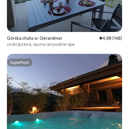
Górska chata w: Gérardmer
Średnia ocena: 
4,98 (148)
uroki jeziora, sauna i prywatne spa
Superhost
Superhost