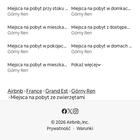
Miejsca na pobyt przy stoku narciarskim
Miejsca na pobyt w domkach gościnnych
Górny Ren
Górny Ren
Miejsca na pobyt w mieszkaniach
Miejsca na pobyt z dostępem do plaży
Górny Ren
Górny Ren
Miejsca na pobyt w pokojach prywatnych z łazienką
Miejsca na pobyt w domach wakacyjnych
Górny Ren
Górny Ren
Miejsca na pobyt w mieszkaniach typu condo
Pokaż więcej
Górny Ren
Airbnb
France
Grand Est
Górny Ren
Miejsca na pobyt ze zwierzętami
© 2026 Airbnb, Inc.
Prywatność
Warunki