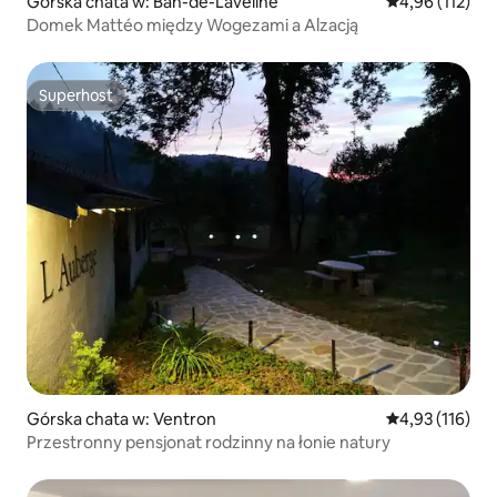
Górska chata w: Ban-de-Laveline
Średnia ocena: 
4,96 (112)
Domek Mattéo między Wogezami a Alzacją
Superhost
Superhost
Górska chata w: Ventron
Średnia ocena: 
4,93 (116)
Przestronny pensjonat rodzinny na łonie natury