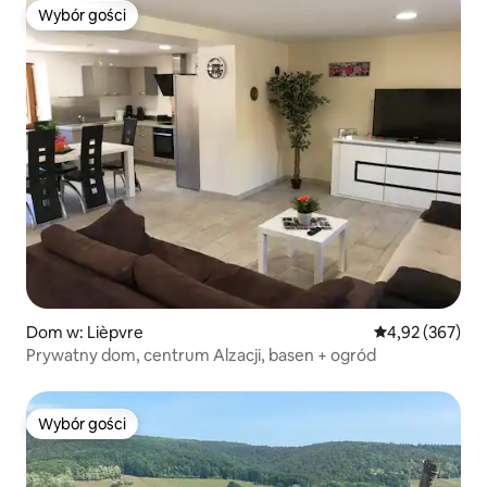
Wybór gości
Wybór gości
Dom w: Lièpvre
Średnia ocena: 
4,92 (367)
Prywatny dom, centrum Alzacji, basen + ogród
Wybór gości
Wybór gości