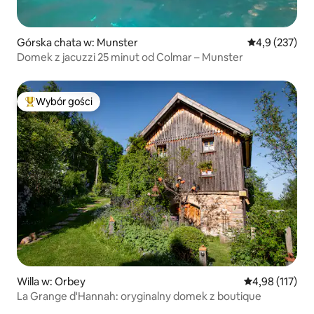
Górska chata w: Munster
Średnia ocena:
4,9 (237)
Domek z jacuzzi 25 minut od Colmar – Munster
Wybór gości
Najpopularniejsze z kategorii Wybór gości
Willa w: Orbey
Średnia ocena: 
4,98 (117)
La Grange d'Hannah: oryginalny domek z boutique