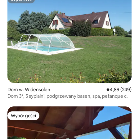
Superhost
Dom w: Widensolen
Średnia ocena: 4
4,89 (249)
Dom 3*, 5 sypialni, podgrzewany basen, spa, petanque c.
Wybór gości
Wybór gości