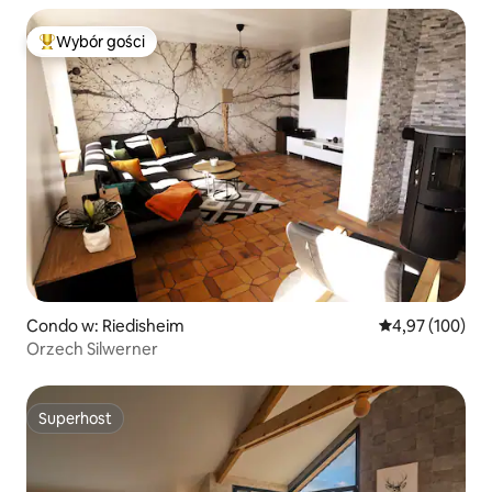
Wybór gości
Najpopularniejsze z kategorii Wybór gości
Condo w: Riedisheim
Średnia ocena: 
4,97 (100)
Orzech Silwerner
Superhost
Superhost