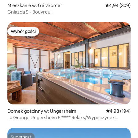
Mieszkanie w: Gérardmer
Średnia ocena: 4
4,94 (309)
Gniazda 9 - Bouvreuil
Wybór gości
Wybór gości
Domek gościnny w: Ungersheim
Średnia ocena: 
4,98 (194)
La Grange Ungersheim 5 ***** Relaks/Wypoczynek
Alzacja
Superhost