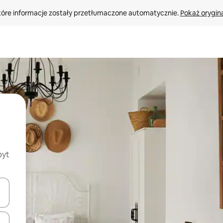
tóre informacje zostały przetłumaczone automatycznie. 
Pokaż orygina
byt
o nich za pomocą klawiszy strzałek w górę i w dół lub przeglądać j