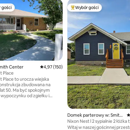
 gości
Wybór gości
arniejsze z kategorii Wybór gości
Najpopularniejsze z kategorii 
mith Center
Średnia ocena: 4,97 na 5, liczba recenzji: 150
4,97 (150)
t Place
t Place to urocza wiejska
konstrukcja zbudowana na
lat 50. Ma być spokojnym
wypoczynku od zgiełku i
ia miejskiego, gdzie można
w odosobnieniu, oglądać filmy
ekranie telewizora, podłączyć
5, liczba recenzji: 17
Domek parterowy w: Smith
Ś
lub wybrać się na spacer.
Center
Nixon Nest l 2 sypialnie 2 łóżka 
pialnia pełni funkcję pokoju gier
Queen
Witaj w naszej gościnnej przest
go nazywamy, pokoju