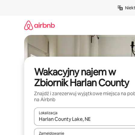
Przejdź
Niek
do
treści
Wakacyjny najem w
Zbiornik Harlan County
Znajdź i zarezerwuj wyjątkowe miejsca na po
na Airbnb
Lokalizacja
Gdy wyniki będą dostępne, możesz poruszać się p
Zameldowanie