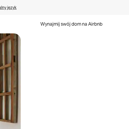
lny język
Wynajmij swój dom na Airbnb
e za pomocą gestów dotykowych lub przesuwania.