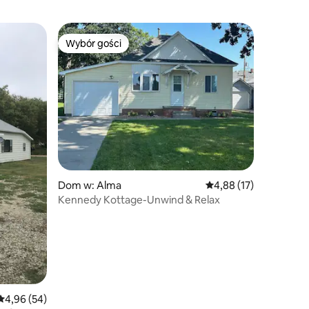
Wybór gości
Wybór gości
Dom w: Alma
Średnia ocena: 4,88 na 
4,88 (17)
Kennedy Kottage-Unwind & Relax
Średnia ocena: 4,96 na 5, liczba recenzji: 54
4,96 (54)