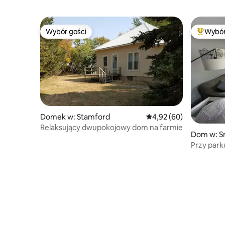
Wybór gości
Wybór
Wybór gości
Najpopul
Domek w: Stamford
Średnia ocena: 4,92 na 
4,92 (60)
Relaksujący dwupokojowy dom na farmie
Dom w: S
Przy park