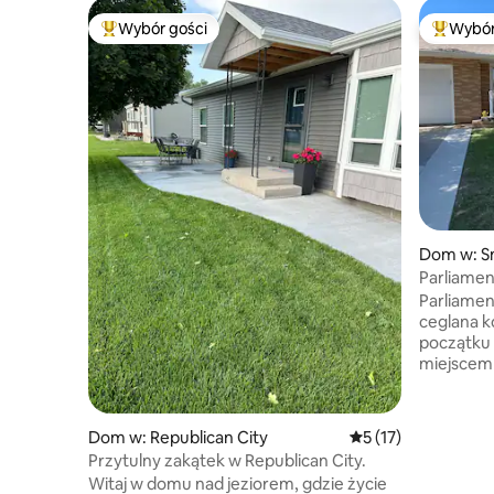
Wybór gości
Wybór
Najpopularniejsze z kategorii Wybór gości
Najpopul
Dom w: S
Parliamen
Parliamen
ceglana 
początku 
miejscem 
gwaru życ
pozostać 
na dużym 
Dom w: Republican City
Średnia ocena: 5 na 
5 (17)
komputer 
Przytulny zakątek w Republican City.
Trzecia sy
Witaj w domu nad jeziorem, gdzie życie
lub, jak 