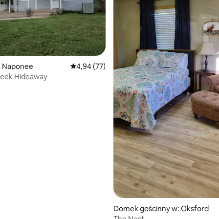
5, liczba recenzji: 59
: Naponee
Średnia ocena: 4,94 na 5, liczba recenzji: 77
4,94 (77)
reek Hideaway
Domek gościnny w: Oksford
The Nest