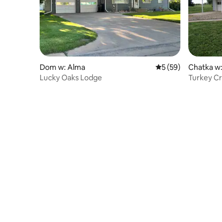
Dom w: Alma
Średnia ocena: 5 na 
5 (59)
Chatka w
Lucky Oaks Lodge
Turkey C