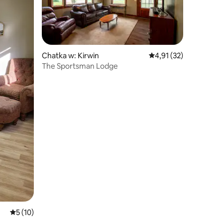
Chatka w: Kirwin
Średnia ocena: 4,91 na 
4,91 (32)
The Sportsman Lodge
Średnia ocena: 5 na 5, liczba recenzji: 10
5 (10)