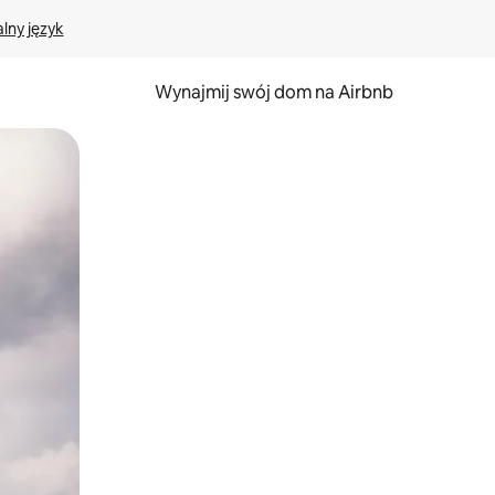
lny język
Wynajmij swój dom na Airbnb
e za pomocą gestów dotykowych lub przesuwania.