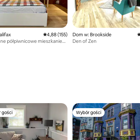
 liczba recenzji: 208
lifax
Średnia ocena: 4,88 na 5, liczba recenzji: 155
4,88 (155)
Dom w: Brookside
Ś
nne półpiwnicowe mieszkanie
Den of Zen
 klimatyzacją i bezpłatnym
em
 gości
Wybór gości
arniejsze z kategorii Wybór gości
Wybór gości