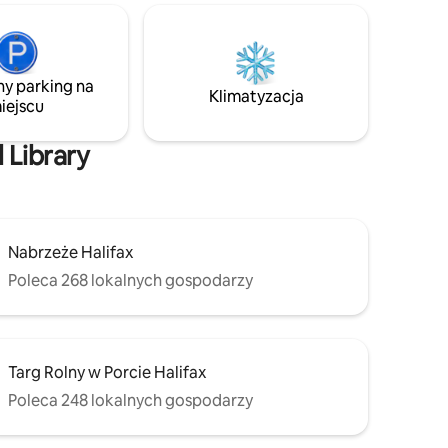
ślniczymi,
spacerem) Park Lane Mall (5 min
olorowymi
spacerem) – Scotia Bank Center (13 min
spacerem) – Lower Water Street (17 min
esz
spacerem). Jest to historyczna, cicha i
ny parking na
, ogródek
bardzo bezpieczna okolica Halifax South.
Klimatyzacja
iejscu
lifax,
Dostępne tylko przez kilka miesięcy
basen.
każdego lata.
 Library
Nabrzeże Halifax
Poleca 268 lokalnych gospodarzy
Targ Rolny w Porcie Halifax
Poleca 248 lokalnych gospodarzy