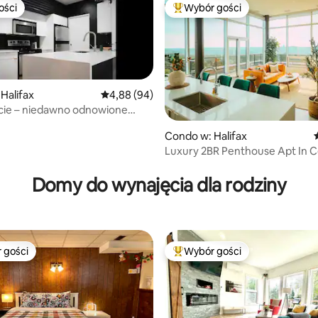
ości
Wybór gości
ości
Najpopularniejsze z kategorii 
Halifax
Średnia ocena: 4,88 na 5, liczba recenzji: 94
4,88 (94)
cie – niedawno odnowione
e z 2 sypialniami
Condo w: Halifax
Luxury 2BR Penthouse Apt In C
5, liczba recenzji: 61
Halifax!
Domy do wynajęcia dla rodziny
 gości
Wybór gości
arniejsze z kategorii Wybór gości
Najpopularniejsze z kategorii 