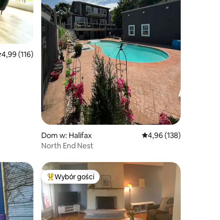
rednia ocena: 4,99 na 5, liczba recenzji: 116
4,99 (116)
Dom w: Halifax
Średnia ocena: 4,96 na 5
4,96 (138)
North End Nest
Wybór gości
Najpopularniejsze z kategorii Wybór gości