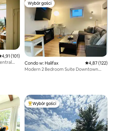
Wybór gości
Wybór gości
Wybór gości
Średnia ocena: 4,91 na 5, liczba recenzji: 101
4,91 (101)
entral
Condo w: Halifax
Średnia ocena: 4,87 na 5
4,87 (122)
Modern 2 Bedroom Suite Downtown
Halifax z parkingiem!
Wybór gości
Wybór gości
Najpopularniejsze z kategorii Wybór gości