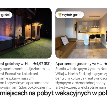
 gości
Wybór gości
arniejsze z kategorii Wybór gości
Najpopularniejsze z kategorii 
, liczba recenzji: 316
nt gościnny w: Ha
Średnia ocena: 4,97 na 5, liczba recenzji: 531
4,97 (531)
Apartament gościnny w: Hal
Ś
lains
ifax
y apartament nad jeziorem –
Studio w tętniącym życiem Nor
udogodnienia!
przy Cytadeli
nt Executive Lakefront
Witaj w North End, tętniącym 
centrum kultury i kreatywności 
ym i prywatnym apartamencie
słynącym z różnorodnej sceny
sypialniami (plus pokój dzienny)
artystycznej, wielokrotnie nag
iejscach na pobyt wakacyjnych w pobli
żem, oferującym ekskluzywne
kuchni i tętniącego życiem życi
enia zapewniające spokojny
nocnego. Mieszkaj na spokojnej
sąsiedzkiej ulicy i ciesz się wyl
zne kominki na propan Basen
artystyczną energią okolicy, z