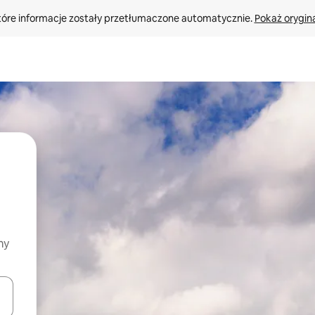
tóre informacje zostały przetłumaczone automatycznie. 
Pokaż orygina
my
o nich za pomocą klawiszy strzałek w górę i w dół lub przeglądać j