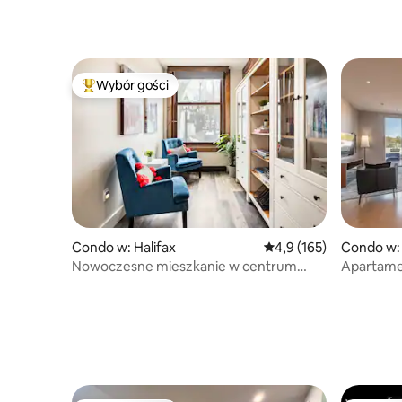
Wybór gości
Najpopularniejsze z kategorii Wybór gości
Condo w: Halifax
Średnia ocena: 4,9 na 5
4,9 (165)
Condo w: 
Nowoczesne mieszkanie w centrum
Apartame
w zabytkowym budynku
i bezpłat