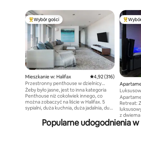
Wybór gości
Wybór
Najpopularniejsze z kategorii Wybór gości
Najpopul
Mieszkanie w: Halifax
Średnia ocena: 4,92 na 5
4,92 (316)
Przestronny penthouse w dzielnicy
Apartame
rozrywki i konferencji
Żeby było jasne, jest to inna kategoria
mmonds P
Luksusow
Penthouse niż cokolwiek innego, co
jacuzzi i 
Apartame
można zobaczyć na liście w Halifax. 5
Retreat: Zamieszkaj w naszym
sypialni, duża kuchnia, duża jadalnia, duża
luksusow
część wypoczynkowa i 3800 stóp
z dwiema 
kwadratowych to największe i najbardziej
Popularne udogodnienia w m
nad gara
luksusowe mieszkanie, jakie znajdziesz.
udogodni
To naprawdę idealna lokalizacja w
pobyt. Ciesz się: Prywatne jacuzzi
centrum miasta. Z tym luksusem wiąże
i zewnętr