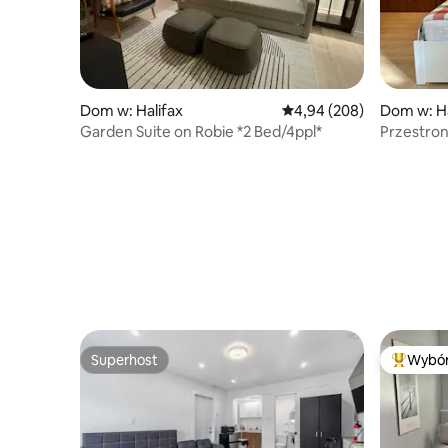
Dom w: Halifax
Średnia ocena: 4,94 na 5,
4,94 (208)
Dom w: Ha
Garden Suite on Robie *2 Bed/4ppl*
Przestro
Halifax z
parkingi
Superhost
Wybór
Superhost
Najpopul