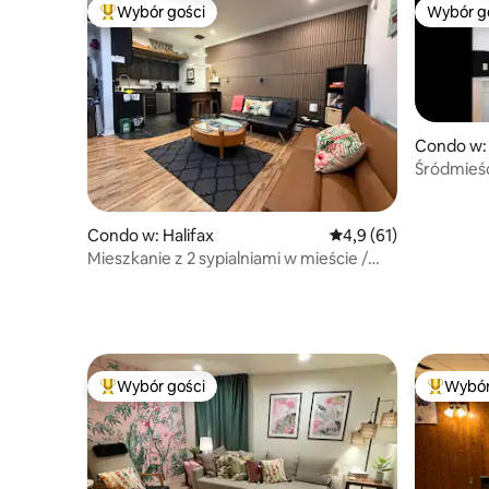
Wybór gości
Wybór g
Najpopularniejsze z kategorii Wybór gości
Wybór g
Condo w: 
Śródmieś
mieszkani
Condo w: Halifax
Średnia ocena: 4,9 na 
4,9 (61)
Mieszkanie z 2 sypialniami w mieście /
w pobliżu uniwersytetu i szpitali
Wybór gości
Wybór
Najpopularniejsze z kategorii Wybór gości
Najpopul