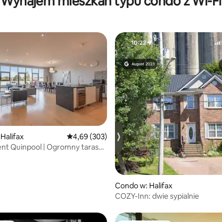
Wynajem mieszkań typu condo z Wi-Fi
, liczba recenzji: 165
Halifax
Średnia ocena: 4,69 na 5, liczba recenzji: 303
4,69 (303)
nt Quinpool | Ogromny taras
ny parking
Condo w: Halifax
COZY-Inn: dwie sypialnie