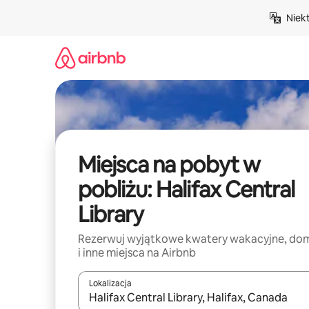
Przejdź
Niek
do
treści
Miejsca na pobyt w
pobliżu: Halifax Central
Library
Rezerwuj wyjątkowe kwatery wakacyjne, do
i inne miejsca na Airbnb
Lokalizacja
Gdy wyniki będą dostępne, możesz poruszać się p