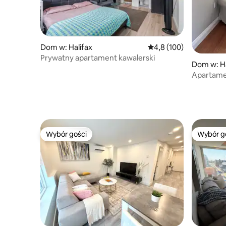
Dom w: Halifax
Średnia ocena: 4,8 na 5
4,8 (100)
Prywatny apartament kawalerski
Dom w: Ha
Apartame
Wybór gości
Wybór g
Wybór gości
Wybór g