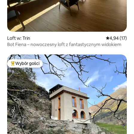
Loft w: Trin
Średnia ocena:
4,94 (17)
Bot Fiena – nowoczesny loft z fantastycznym widokiem
Wybór gości
Najpopularniejsze z kategorii Wybór gości