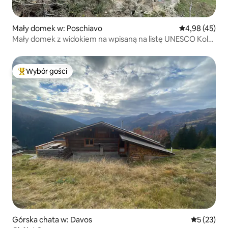
Mały domek w: Poschiavo
Średnia ocena:
4,98 (45)
Mały domek z widokiem na wpisaną na listę UNESCO Kolej
Retycką
Wybór gości
Najpopularniejsze z kategorii Wybór gości
Górska chata w: Davos
Średnia oce
5 (23)