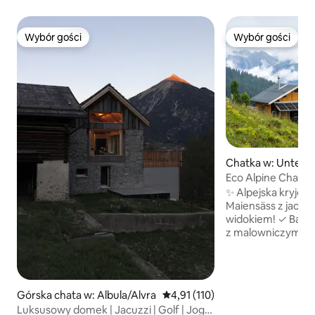
Wybór gości
Wybór gości
Wybór gości
Wybór gości
Chatka w: Unterv
Eco Alpine Chalet
✨ Alpejska kryjów
Maiensäss z jacuz
widokiem! ✓ Balia:🛁Relaks
z malowniczym wi
Atmosfera:🔥 Histo
ultranowoczesna,
Technologia: 🎶Mul
(idealne do pracy 
Górska chata w: Albula/Alvra
Średnia ocena: 4,91 na 5, liczba 
4,91 (110)
Zrównoważone:☀️
Luksusowy domek | Jacuzzi | Golf | Joga
energetycznie dzię