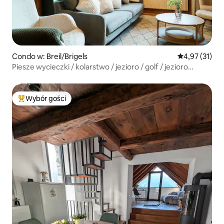
Condo w: Breil/Brigels
Średnia ocena:
4,97 (31)
Piesze wycieczki / kolarstwo / jezioro / golf / jezioro
Cauma / rodzina
Wybór gości
Najpopularniejsze z kategorii Wybór gości