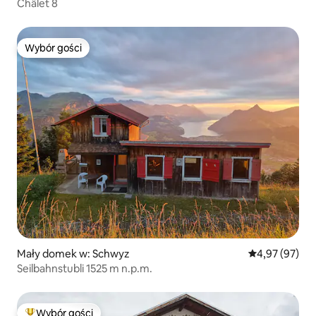
Châlet 8
Wybór gości
Wybór gości
Mały domek w: Schwyz
Średnia ocena:
4,97 (97)
Seilbahnstubli 1525 m n.p.m.
Wybór gości