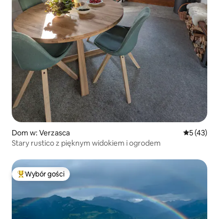
Dom w: Verzasca
Średnia oce
5 (43)
Stary rustico z pięknym widokiem i ogrodem
Wybór gości
Najpopularniejsze z kategorii Wybór gości