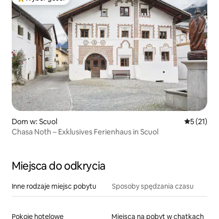
Najpopularniejsze z kategorii Wybór gości
Dom w: Scuol
Średnia oce
5 (21)
Chasa Noth – Exklusives Ferienhaus in Scuol
Miejsca do odkrycia
Inne rodzaje miejsc pobytu
Sposoby spędzania czasu
Pokoje hotelowe
Miejsca na pobyt w chatkach