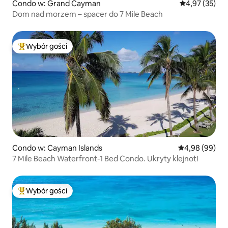
Condo w: Grand Cayman
Średnia ocena:
4,97 (35)
Dom nad morzem – spacer do 7 Mile Beach
Wybór gości
Najpopularniejsze z kategorii Wybór gości
Condo w: Cayman Islands
Średnia ocena:
4,98 (99)
7 Mile Beach Waterfront-1 Bed Condo. Ukryty klejnot!
Wybór gości
Najpopularniejsze z kategorii Wybór gości