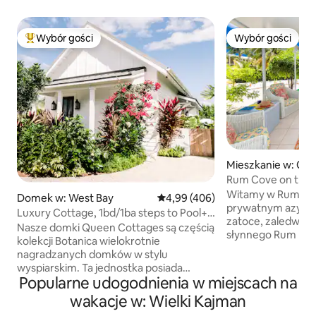
Wybór gości
Wybór gości
Najpopularniejsze z kategorii Wybór gości
Wybór gości
Mieszkanie w: Ca
Rum Cove on the 
with Ocean View
Witamy w Rum Co
Domek w: West Bay
Średnia ocena: 4,99 na 5, liczba 
4,99 (406)
prywatnym azylu 
Luxury Cottage, 1bd/1ba steps to Pool+7
zatoce, zaledwie k
Mile Beach
Nasze domki Queen Cottages są częścią
słynnego Rum Point. Ten j
kolekcji Botanica wielokrotnie
i przewiewny apart
nagradzanych domków w stylu
jest częścią urocze
wyspiarskim. Ta jednostka posiada
wspaniałe widoki 
Popularne udogodnienia w miejscach na
prywatną jadalnię na świeżym powietrzu
świata. Niezależni
i prysznic w ogrodzie. W Botanica
wakacje w: Wielki Kajman
relaksujesz się na 
skupiamy się na swobodnym luksusie,
kajakiem pod gwia