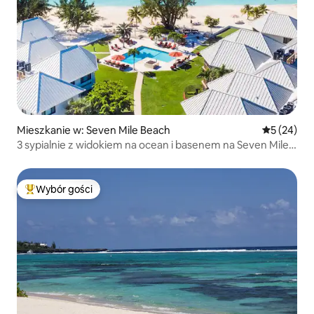
Mieszkanie w: Seven Mile Beach
Średnia oce
5 (24)
3 sypialnie z widokiem na ocean i basenem na Seven Mile
Beach
Wybór gości
Najpopularniejsze z kategorii Wybór gości