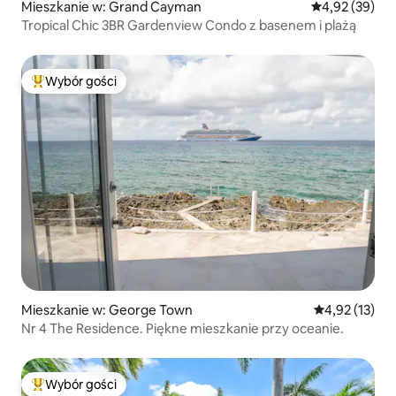
Mieszkanie w: Grand Cayman
Średnia ocena:
4,92 (39)
Tropical Chic 3BR Gardenview Condo z basenem i plażą
Wybór gości
Najpopularniejsze z kategorii Wybór gości
Mieszkanie w: George Town
Średnia ocena:
4,92 (13)
Nr 4 The Residence. Piękne mieszkanie przy oceanie.
Wybór gości
Najpopularniejsze z kategorii Wybór gości