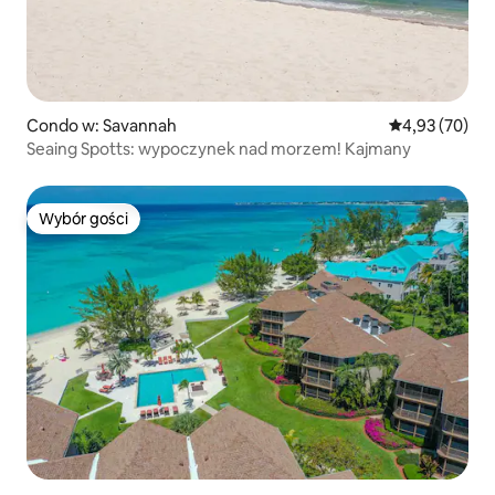
Condo w: Savannah
Średnia ocena:
4,93 (70)
Seaing Spotts: wypoczynek nad morzem! Kajmany
Wybór gości
Wybór gości